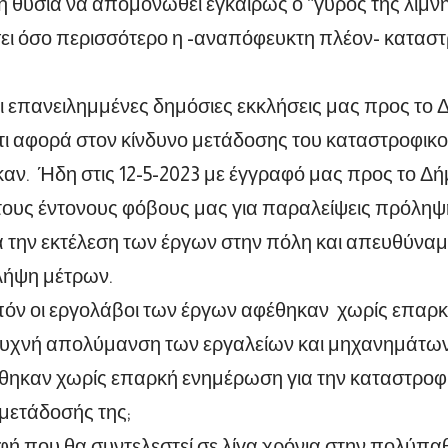
 θυσία να απομονωθεί εγκαίρως ο “γύρος της λίμν
ι όσο περισσότερο η -αναπόφευκτη πλέον- καταστ
 επανειλημμένες δημόσιες εκκλήσεις μας προς το
ότι αφορά στον κίνδυνο μετάδοσης του καταστροφικο
αν. Ήδη στις 12-5-2023 με έγγραφό μας προς το Δή
τους έντονους φόβους μας για παραλείψεις πρόληψ
 την εκτέλεση των έργων στην πόλη και απευθύναμε
λήψη μέτρων.
όν οι εργολάβοι των έργων αφέθηκαν χωρίς επαρκή
συχνή απολύμανση των εργαλείων και μηχανημάτων
θηκαν χωρίς επαρκή ενημέρωση για την καταστροφι
 μετάδοσής της;
ή που θα συντελεστεί σε λίγα χρόνια στην πολύπαθ