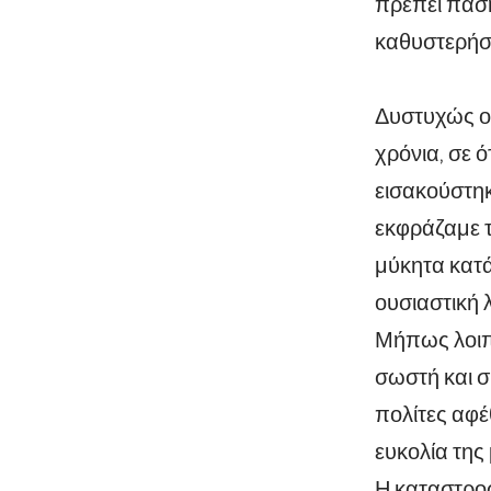
πρέπει πάση
καθυστερήσε
Δυστυχώς οι
χρόνια, σε 
εισακούστηκ
εκφράζαμε 
μύκητα κατά
ουσιαστική 
Μήπως λοιπ
σωστή και 
πολίτες αφέ
ευκολία της
Η καταστροφ