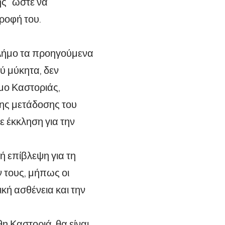
ης” ώστε να
ροφή του.
 Δήμο τα προηγούμενα
ύ μύκητα, δεν
μο Καστοριάς,
ης μετάδοσης του
 έκκληση για την
 επίβλεψη για τη
 τους, μήπως οι
κή ασθένεια και την
η Καστοριά, θα είναι