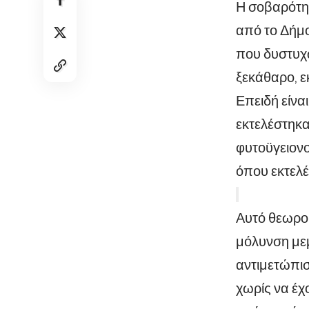
Η σοβαρότητ
από το Δήμο
που δυστυχώ
ξεκάθαρο, ε
Επειδή είνα
εκτελέστηκα
φυτοϋγειονο
όπου εκτελέ
Αυτό θεωρούμ
μόλυνση μεμ
αντιμετώπισ
χωρίς να έ