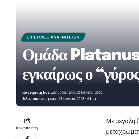
ΕΠΙΣΤΟΛΈΣ ΑΝΑΓΝΩΣΤΏΝ
Ομάδα Platanus:
εγκαίρως ο “γύρος
Καστοριανή Εστία
Δημοσιεύτηκε: 25 Ιουνίου, 2026
Τελευταία ενημέρωση: 25 Ιουνίου, 2026 4:04 μμ
Με μεγάλη θ
Κοινοποίηση
μεταχρωματ