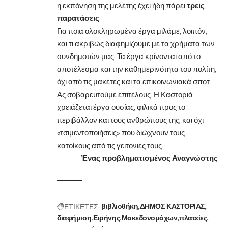
η εκπόνηση της μελέτης έχει ήδη πάρει
τρεις
παρατάσεις
.
Για ποια ολοκληρωμένα έργα μιλάμε, λοιπόν,
και τι ακριβώς διαφημίζουμε με τα χρήματα των
συνδημοτών μας; Τα έργα κρίνονται από το
αποτέλεσμα και την καθημερινότητα του πολίτη,
όχι από τις μακέτες και τα επικοινωνιακά σποτ.
Ας σοβαρευτούμε επιτέλους. Η Καστοριά
χρειάζεται έργα ουσίας, φιλικά προς το
περιβάλλον και τους ανθρώπους της, και όχι
«τσιμεντοποιήσεις» που διώχνουν τους
κατοίκους από τις γειτονιές τους.
Ένας προβληματισμένος Αναγνώστης
ΕΤΙΚΕΤΕΣ:
βιβλιοθήκη
ΔΗΜΟΣ ΚΑΣΤΟΡΙΑΣ
διαφήμιση
Ειρήνης
Μακεδονομάχων
πλατείες