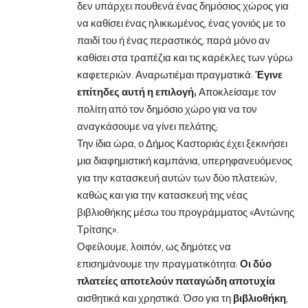
δεν υπάρχει πουθενά ένας δημόσιος χώρος για
να καθίσει ένας ηλικιωμένος, ένας γονιός με το
παιδί του ή ένας περαστικός, παρά μόνο αν
καθίσει στα τραπέζια και τις καρέκλες των γύρω
καφετεριών. Αναρωτιέμαι πραγματικά:
Έγινε
επίτηδες αυτή η επιλογή;
Αποκλείσαμε τον
πολίτη από τον δημόσιο χώρο για να τον
αναγκάσουμε να γίνει πελάτης;
Την ίδια ώρα, ο Δήμος Καστοριάς έχει ξεκινήσει
μια διαφημιστική καμπάνια, υπερηφανευόμενος
για την κατασκευή αυτών των δύο πλατειών,
καθώς και για την κατασκευή της νέας
βιβλιοθήκης μέσω του προγράμματος «Αντώνης
Τρίτσης».
Οφείλουμε, λοιπόν, ως δημότες να
επισημάνουμε την πραγματικότητα:
Οι δύο
πλατείες αποτελούν παταγώδη αποτυχία
αισθητικά και χρηστικά. Όσο για τη
βιβλιοθήκη
,