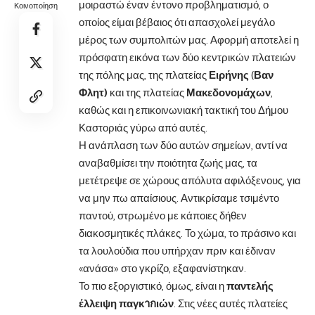
μοιραστώ έναν έντονο προβληματισμό, ο
Κοινοποίηση
οποίος είμαι βέβαιος ότι απασχολεί μεγάλο
μέρος των συμπολιτών μας. Αφορμή αποτελεί η
πρόσφατη εικόνα των δύο κεντρικών πλατειών
της πόλης μας, της πλατείας
Ειρήνης
(
Βαν
Φλητ)
και της πλατείας
Μακεδονομάχων
,
καθώς και η επικοινωνιακή τακτική του Δήμου
Καστοριάς γύρω από αυτές.
Η ανάπλαση των δύο αυτών σημείων, αντί να
αναβαθμίσει την ποιότητα ζωής μας, τα
μετέτρεψε σε χώρους απόλυτα αφιλόξενους, για
να μην πω απαίσιους. Αντικρίσαμε τσιμέντο
παντού, στρωμένο με κάποιες δήθεν
διακοσμητικές πλάκες. Το χώμα, το πράσινο και
τα λουλούδια που υπήρχαν πριν και έδιναν
«ανάσα» στο γκρίζο, εξαφανίστηκαν.
Το πιο εξοργιστικό, όμως, είναι η
παντελής
έλλειψη παγκากιών
. Στις νέες αυτές πλατείες