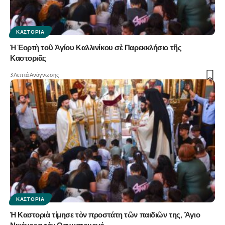
ΚΑΣΤΟΡΙΆ
Ἡ Ἑορτὴ τοῦ Ἁγίου Καλλινίκου σὲ Παρεκκλήσιο τῆς
Καστοριᾶς
3 Λεπτά Ανάγνωσης
ΚΑΣΤΟΡΙΆ
Ἡ Καστοριὰ τίμησε τὸν προστάτη τῶν παιδιῶν της, Ἅγιο