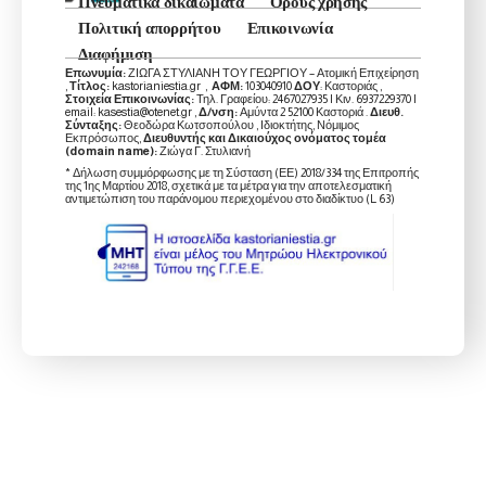
Πνευματικά δικαιώματα
Όρους χρήσης
Πολιτική απορρήτου
Επικοινωνία
Διαφήμιση
Επωνυμία:
ΖΙΩΓΑ ΣΤΥΛΙΑΝΗ ΤΟΥ ΓΕΩΡΓΙΟΥ – Ατομική Επιχείρηση
,
Τίτλος:
kastorianiestia.gr ,
ΑΦΜ:
103040910
ΔΟΥ
: Καστοριάς ,
Στοιχεία Επικοινωνίας:
Τηλ. Γραφείου: 2467027935 | Κιν. 6937229370 |
email: kasestia@otenet.gr ,
Δ/νση:
Αμύντα 2 52100 Καστοριά .
Διευθ.
Σύνταξης:
Θεοδώρα Κωτσοπούλου , Ιδιοκτήτης, Νόμιμος
Εκπρόσωπος,
Διευθυντής και Δικαιούχος ονόματος τομέα
(domain name):
Ζιώγα Γ. Στυλιανή
* Δήλωση συμμόρφωσης με τη Σύσταση (ΕΕ) 2018/334 της Επιτροπής
της 1ης Μαρτίου 2018, σχετικά με τα μέτρα για την αποτελεσματική
αντιμετώπιση του παράνομου περιεχομένου στο διαδίκτυο (L 63)