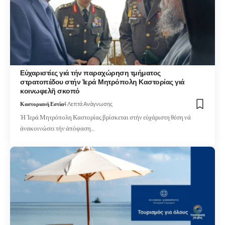
Εὐχαριστίες γιά τήν παραχώρηση τμήματος
στρατοπέδου στήν Ἱερά Μητρόπολη Καστορίας γιά
κοινωφελῆ σκοπό
Καστοριανή Εστία
4 Λεπτά Ανάγνωσης
Ἡ Ἱερά Μητρόπολη Καστορίας βρίσκεται στήν εὐχάριστη θέση νά
ἀνακοινώσει τήν ἀπόφαση…