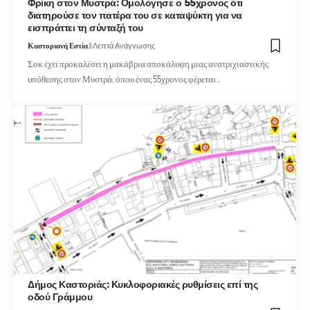
Φρίκη στον Μυστρά: Ομολόγησε ο 55χρονος ότι
διατηρούσε τον πατέρα του σε καταψύκτη για να
εισπράττει τη σύνταξή του
Καστοριανή Εστία
3 Λεπτά Ανάγνωσης
Σοκ έχει προκαλέσει η μακάβρια αποκάλυψη μιας ανατριχιαστικής
υπόθεσης στον Μυστρά, όπου ένας 55χρονος φέρεται…
Δήμος Καστοριάς: Κυκλοφοριακές ρυθμίσεις επί της
οδού Γράμμου