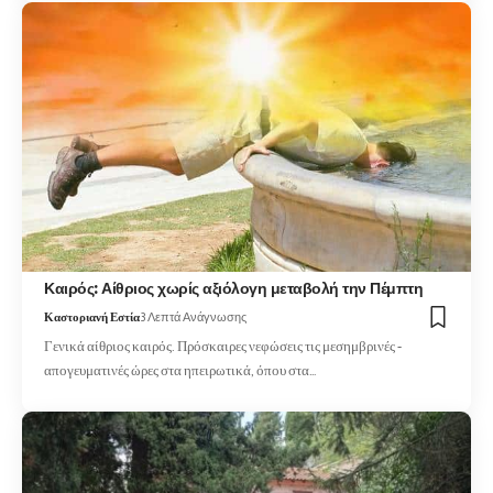
Καιρός: Αίθριος χωρίς αξιόλογη μεταβολή την Πέμπτη
Καστοριανή Εστία
3 Λεπτά Ανάγνωσης
Γενικά αίθριος καιρός. Πρόσκαιρες νεφώσεις τις μεσημβρινές -
απογευματινές ώρες στα ηπειρωτικά, όπου στα…