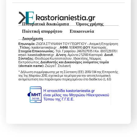
Πνευματικά δικαιώματα
Όρους χρήσης
Πολιτική απορρήτου
Επικοινωνία
Διαφήμιση
Επωνυμία:
ΖΙΩΓΑ ΣΤΥΛΙΑΝΗ ΤΟΥ ΓΕΩΡΓΙΟΥ – Ατομική Επιχείρηση
,
Τίτλος:
kastorianiestia.gr ,
ΑΦΜ:
103040910
ΔΟΥ
: Καστοριάς ,
Στοιχεία Επικοινωνίας:
Τηλ. Γραφείου: 2467027935 | Κιν. 6937229370 |
email: kasestia@otenet.gr ,
Δ/νση:
Αμύντα 2 52100 Καστοριά .
Διευθ.
Σύνταξης:
Θεοδώρα Κωτσοπούλου , Ιδιοκτήτης, Νόμιμος
Εκπρόσωπος,
Διευθυντής και Δικαιούχος ονόματος τομέα
(domain name):
Ζιώγα Γ. Στυλιανή
* Δήλωση συμμόρφωσης με τη Σύσταση (ΕΕ) 2018/334 της Επιτροπής
της 1ης Μαρτίου 2018, σχετικά με τα μέτρα για την αποτελεσματική
αντιμετώπιση του παράνομου περιεχομένου στο διαδίκτυο (L 63)