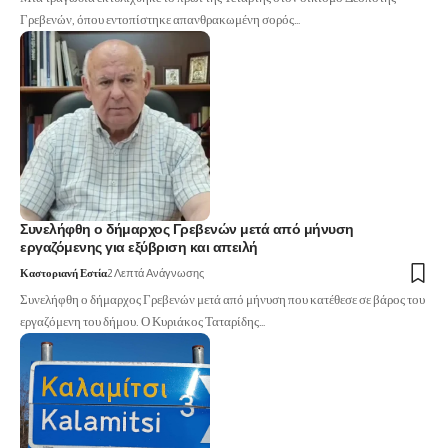
Γρεβενών, όπου εντοπίστηκε απανθρακωμένη σορός…
Συνελήφθη ο δήμαρχος Γρεβενών μετά από μήνυση
εργαζόμενης για εξύβριση και απειλή
Καστοριανή Εστία
2 Λεπτά Ανάγνωσης
Συνελήφθη ο δήμαρχος Γρεβενών μετά από μήνυση που κατέθεσε σε βάρος του
εργαζόμενη του δήμου. Ο Κυριάκος Ταταρίδης…