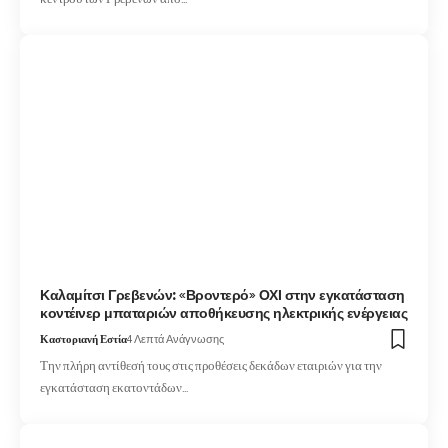
Καλαμίτσι Γρεβενών: «Βροντερό» ΟΧΙ στην εγκατάσταση
κοντέινερ μπαταριών αποθήκευσης ηλεκτρικής ενέργειας
Καστοριανή Εστία
4 Λεπτά Ανάγνωσης
Την πλήρη αντίθεσή τους στις προθέσεις δεκάδων εταιριών για την
εγκατάσταση εκατοντάδων…