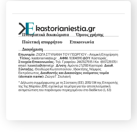
Πνευματικά δικαιώματα
Όρους χρήσης
Πολιτική απορρήτου
Επικοινωνία
Διαφήμιση
Επωνυμία:
ΖΙΩΓΑ ΣΤΥΛΙΑΝΗ ΤΟΥ ΓΕΩΡΓΙΟΥ – Ατομική Επιχείρηση
,
Τίτλος:
kastorianiestia.gr ,
ΑΦΜ:
103040910
ΔΟΥ
: Καστοριάς ,
Στοιχεία Επικοινωνίας:
Τηλ. Γραφείου: 2467027935 | Κιν. 6937229370 |
email: kasestia@otenet.gr ,
Δ/νση:
Αμύντα 2 52100 Καστοριά .
Διευθ.
Σύνταξης:
Θεοδώρα Κωτσοπούλου , Ιδιοκτήτης, Νόμιμος
Εκπρόσωπος,
Διευθυντής και Δικαιούχος ονόματος τομέα
(domain name):
Ζιώγα Γ. Στυλιανή
* Δήλωση συμμόρφωσης με τη Σύσταση (ΕΕ) 2018/334 της Επιτροπής
της 1ης Μαρτίου 2018, σχετικά με τα μέτρα για την αποτελεσματική
αντιμετώπιση του παράνομου περιεχομένου στο διαδίκτυο (L 63)