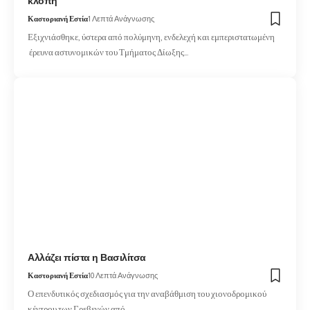
κλοπή
Καστοριανή Εστία
1 Λεπτά Ανάγνωσης
Εξιχνιάσθηκε, ύστερα από πολύμηνη, ενδελεχή και εμπεριστατωμένη
έρευνα αστυνομικών του Τμήματος Δίωξης…
Αλλάζει πίστα η Βασιλίτσα
Καστοριανή Εστία
10 Λεπτά Ανάγνωσης
Ο επενδυτικός σχεδιασμός για την αναβάθμιση του χιονοδρομικού
κέντρου των Γρεβενών από…