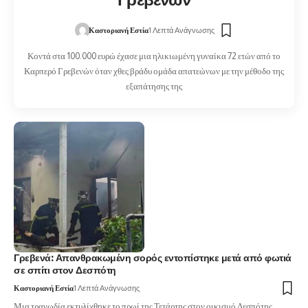
Γρεβενών
Καστοριανή Εστία
1 Λεπτά Ανάγνωσης
Κοντά στα 100.000 ευρώ έχασε μια ηλικιωμένη γυναίκα 72 ετών από το
Καρπερό Γρεβενών όταν χθες βράδυ ομάδα απατεώνων με την μέθοδο της
εξαπάτησης της
Γρεβενά: Απανθρακωμένη σορός εντοπίστηκε μετά από φωτιά
σε σπίτι στον Δεσπότη
Καστοριανή Εστία
1 Λεπτά Ανάγνωσης
Μια τραγωδία εκτυλίχθηκε το πρωί της Τετάρτης στον οικισμό Δεσπότης