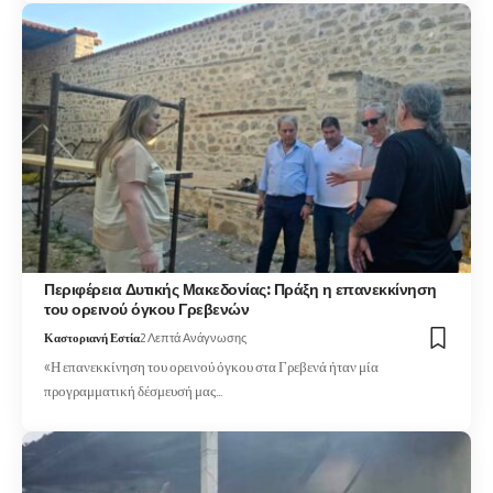
Περιφέρεια Δυτικής Μακεδονίας: Πράξη η επανεκκίνηση
του ορεινού όγκου Γρεβενών
Καστοριανή Εστία
2 Λεπτά Ανάγνωσης
«Η επανεκκίνηση του ορεινού όγκου στα Γρεβενά ήταν μία
προγραμματική δέσμευσή μας…