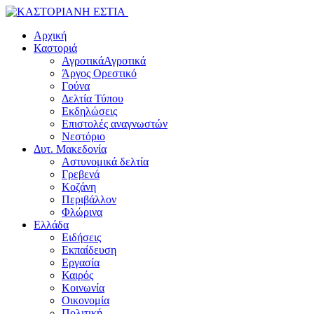
Αρχική
Καστοριά
Αγροτικά
Αγροτικά
Άργος Ορεστικό
Γούνα
Δελτία Τύπου
Εκδηλώσεις
Επιστολές αναγνωστών
Νεστόριο
Δυτ. Μακεδονία
Αστυνομικά δελτία
Γρεβενά
Κοζάνη
Περιβάλλον
Φλώρινα
Ελλάδα
Ειδήσεις
Εκπαίδευση
Εργασία
Καιρός
Κοινωνία
Οικονομία
Πολιτική