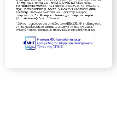
,
Τίτλος:
kastorianiestia.gr ,
ΑΦΜ:
103040910
ΔΟΥ
: Καστοριάς ,
Στοιχεία Επικοινωνίας:
Τηλ. Γραφείου: 2467027935 | Κιν. 6937229370 |
email: kasestia@otenet.gr ,
Δ/νση:
Αμύντα 2 52100 Καστοριά .
Διευθ.
Σύνταξης:
Θεοδώρα Κωτσοπούλου , Ιδιοκτήτης, Νόμιμος
Εκπρόσωπος,
Διευθυντής και Δικαιούχος ονόματος τομέα
(domain name):
Ζιώγα Γ. Στυλιανή
* Δήλωση συμμόρφωσης με τη Σύσταση (ΕΕ) 2018/334 της Επιτροπής
της 1ης Μαρτίου 2018, σχετικά με τα μέτρα για την αποτελεσματική
αντιμετώπιση του παράνομου περιεχομένου στο διαδίκτυο (L 63)