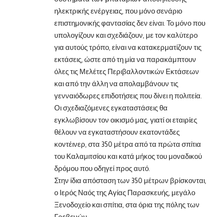
ηλεκτρικής ενέργειας, που μόνο σενάριο
επιστημονικής φαντασίας δεν είναι. Το μόνο που
υπολογίζουν και σχεδιάζουν, με τον καλύτερο
για αυτούς τρόπο, είναι να κατακερματίζουν τις
εκτάσεις, ώστε από τη μία να παρακάμπτουν
όλες τις Μελέτες Περιβαλλοντικών Εκτάσεων
και από την άλλη να απολαμβάνουν τις
γενναιόδωρες επιδοτήσεις που δίνει η πολιτεία.
Οι σχεδιαζόμενες εγκαταστάσεις θα
εγκλωβίσουν τον οικισμό μας, γιατί οι εταιρίες
θέλουν να εγκαταστήσουν εκατοντάδες
κοντέινερ, στα 350 μέτρα από τα πρώτα σπίτια
του Καλαμιτσίου και κατά μήκος του μοναδικού
δρόμου που οδηγεί προς αυτό.
Στην ίδια απόσταση των 350 μέτρων βρίσκονται,
ο Ιερός Ναός της Αγίας Παρασκευής, μεγάλο
Ξενοδοχείο και σπίτια, στα όρια της πόλης των
Γρεβενών.