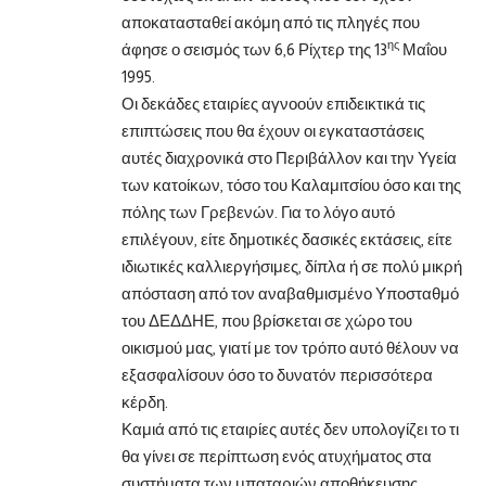
αποκατασταθεί ακόμη από τις πληγές που
ης
άφησε ο σεισμός των 6,6 Ρίχτερ της 13
Μαΐου
1995.
Οι δεκάδες εταιρίες αγνοούν επιδεικτικά τις
επιπτώσεις που θα έχουν οι εγκαταστάσεις
αυτές διαχρονικά στο Περιβάλλον και την Υγεία
των κατοίκων, τόσο του Καλαμιτσίου όσο και της
πόλης των Γρεβενών. Για το λόγο αυτό
επιλέγουν, είτε δημοτικές δασικές εκτάσεις, είτε
ιδιωτικές καλλιεργήσιμες, δίπλα ή σε πολύ μικρή
απόσταση από τον αναβαθμισμένο Υποσταθμό
του ΔΕΔΔΗΕ, που βρίσκεται σε χώρο του
οικισμού μας, γιατί με τον τρόπο αυτό θέλουν να
εξασφαλίσουν όσο το δυνατόν περισσότερα
κέρδη.
Καμιά από τις εταιρίες αυτές δεν υπολογίζει το τι
θα γίνει σε περίπτωση ενός ατυχήματος στα
συστήματα των μπαταριών αποθήκευσης