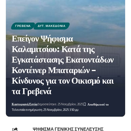
ΓΡΕΒΕΝΆ
ΔΥΤ. ΜΑΚΕΔΟΝΊΑ
Επείγον Ψήφισμα
Καλαμιτσίου: Κατά της
Εγκατάστασης Εκατοντάδων
Κοντέινερ Μπαταριών –
Κίνδυνος για τον Οικισμό και
τα Γρεβενά
Καστοριανή Εστία
Δημοσιεύτηκε: 25 Νοεμβρίου, 2025
Τελευταία ενημέρωση: 25 Νοεμβρίου, 2025 3:50 μμ
ΨΗΦΙΣΜΑ ΓΕΝΙΚΗΣ ΣΥΝΕΛΕΥΣΗΣ