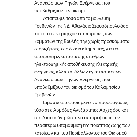
Ανανεώσιμων Πηγών Ενέργειας, που
υποβαθμίζουν τον οικισμό.
– Απαιτούμε, τόσο από το βουλευτή
Γρεβενών της ΝΔ, Αθανάσιο Σταυρόπουλο όσο
και από τις νομαρχιακές επιτροπές των
κομμάτων της Βουλής, την χωρίς προσκόμματα
στήριξή τους, στο δίκαιο αίτημά μας, για την
αποτροπή εγκατάστασης σταθμών
ηλεκτροχημικής αποθήκευσης ηλεκτρικής
ενέργειας, αλλά και άλλων εγκαταστάσεων
Ανανεώσιμων Πηγών Ενέργειας, που
υποβαθμίζουν τον οικισμό του Καλαμιτσίου
Γρεβενών.
– Είμαστε αποφασισμένοι να προσφύγουμε,
τόσο στις Αρμόδιες Ανεξάρτητες Αρχές όσο και
στη Δικαιοσύνη, ώστε να αποτρέψουμε την
περαιτέρω υποβάθμιση της ποιότητας ζωής των
κατοίκων και του Περιβάλλοντος του Οικισμού