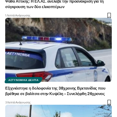
Ψάθα Αττικής: Η ΕΛ.ΑΣ. ανέλαβε την προανάκριση για τη
σύγκρουση των δύο ελικοπτέρων
1 Λεπτά Ανάγνωσης
ΑΣΤΥΝΟΜΙΚΆ ΔΕΛΤΊΑ
Εξιχνιάστηκε η δολοφονία της 38χρονης Βρετανίδας που
βρέθηκε σε βαλίτσα στην Κυψέλη – Συνελήφθη 26χρονος
3 Λεπτά Ανάγνωσης