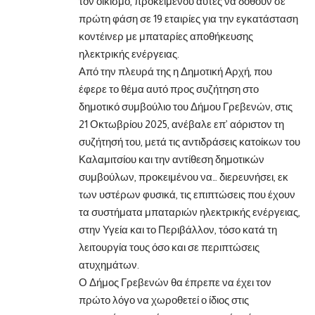
τον οικισμό, προκειμένου αυτές να δοθούν σε
πρώτη φάση σε 19 εταιρίες για την εγκατάσταση
κοντέινερ με μπαταρίες αποθήκευσης
ηλεκτρικής ενέργειας.
Από την πλευρά της η Δημοτική Αρχή, που
έφερε το θέμα αυτό προς συζήτηση στο
δημοτικό συμβούλιο του Δήμου Γρεβενών, στις
21 Οκτωβρίου 2025, ανέβαλε επ’ αόριστον τη
συζήτησή του, μετά τις αντιδράσεις κατοίκων του
Καλαμιτσίου και την αντίθεση δημοτικών
συμβούλων, προκειμένου να… διερευνήσει, εκ
των υστέρων φυσικά, τις επιπτώσεις που έχουν
τα συστήματα μπαταριών ηλεκτρικής ενέργειας,
στην Υγεία και το Περιβάλλον, τόσο κατά τη
λειτουργία τους όσο και σε περιπτώσεις
ατυχημάτων.
Ο Δήμος Γρεβενών θα έπρεπε να έχει τον
πρώτο λόγο να χωροθετεί ο ίδιος στις