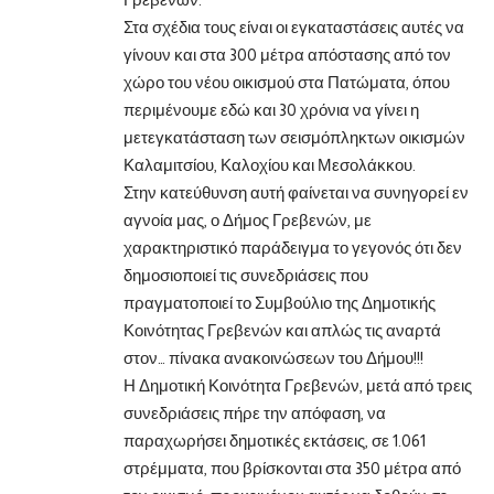
Στα σχέδια τους είναι οι εγκαταστάσεις αυτές να
γίνουν και στα 300 μέτρα απόστασης από τον
χώρο του νέου οικισμού στα Πατώματα, όπου
περιμένουμε εδώ και 30 χρόνια να γίνει η
μετεγκατάσταση των σεισμόπληκτων οικισμών
Καλαμιτσίου, Καλοχίου και Μεσολάκκου.
Στην κατεύθυνση αυτή φαίνεται να συνηγορεί εν
αγνοία μας, ο Δήμος Γρεβενών, με
χαρακτηριστικό παράδειγμα το γεγονός ότι δεν
δημοσιοποιεί τις συνεδριάσεις που
πραγματοποιεί το Συμβούλιο της Δημοτικής
Κοινότητας Γρεβενών και απλώς τις αναρτά
στον… πίνακα ανακοινώσεων του Δήμου!!!
Η Δημοτική Κοινότητα Γρεβενών, μετά από τρεις
συνεδριάσεις πήρε την απόφαση, να
παραχωρήσει δημοτικές εκτάσεις, σε 1.061
στρέμματα, που βρίσκονται στα 350 μέτρα από