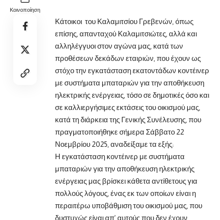
Κοινοποίηση
Κάτοικοι του Καλαμιτσίου Γρεβενών, όπως
επίσης, απανταχού Καλαμιτσιώτες, αλλά και
αλληλέγγυοι στον αγώνα μας, κατά των
προθέσεων δεκάδων εταιριών, που έχουν ως
στόχο την εγκατάσταση εκατοντάδων κοντέινερ
με συστήματα μπαταριών για την αποθήκευση
ηλεκτρικής ενέργειας, τόσο σε δημοτικές όσο και
σε καλλιεργήσιμες εκτάσεις του οικισμού μας,
κατά τη διάρκεια της Γενικής Συνέλευσης, που
πραγματοποιήθηκε σήμερα Σάββατο 22
Νοεμβρίου 2025, αναδείξαμε τα εξής:
Η εγκατάσταση κοντέινερ με συστήματα
μπαταριών για την αποθήκευση ηλεκτρικής
ενέργειας μας βρίσκει κάθετα αντίθετους για
πολλούς λόγους, ένας εκ των οποίων είναι η
περαιτέρω υποβάθμιση του οικισμού μας, που
δυστυχώς είναι απ’ αυτούς που δεν έχουν