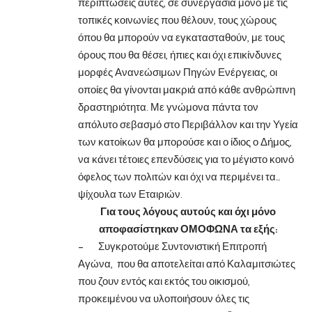
περιπτώσεις αυτές, σε συνεργασία μόνο με τις
τοπικές κοινωνίες που θέλουν, τους χώρους
όπου θα μπορούν να εγκατασταθούν, με τους
όρους που θα θέσει, ήπιες και όχι επικίνδυνες
μορφές Ανανεώσιμων Πηγών Ενέργειας, οι
οποίες θα γίνονται μακριά από κάθε ανθρώπινη
δραστηριότητα. Με γνώμονα πάντα τον
απόλυτο σεβασμό στο Περιβάλλον και την Υγεία
των κατοίκων θα μπορούσε και ο ίδιος ο Δήμος,
να κάνει τέτοιες επενδύσεις για το μέγιστο κοινό
όφελος των πολιτών και όχι να περιμένει τα…
ψίχουλα των Εταιριών.
Για τους λόγους αυτούς και όχι μόνο
αποφασίστηκαν ΟΜΟΦΩΝΑ τα εξής:
– Συγκροτούμε Συντονιστική Επιτροπή
Αγώνα, που θα αποτελείται από Καλαμιτσιώτες
που ζουν εντός και εκτός του οικισμού,
προκειμένου να υλοποιήσουν όλες τις