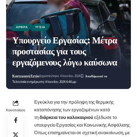
ΆΡΘΡΑ
ΥΓΕΊΑ
Υπουργείο Εργασίας: Μέτρα
προστασίας για τους
εργαζόμενους λόγω καύσωνα
Καστοριανή Εστία
Δημοσιεύτηκε: 4 Ιουνίου, 2024
Τελευταία ενημέρωση: 4 Ιουνίου, 2024 6:46 μμ
Εγκύκλιο για την πρόληψη της θερμικής
καταπόνησης των εργαζομένων κατά
Κοινοποίηση
τη
διάρκεια του καλοκαιριού
εξέδωσε το
υπουργείο Εργασίας και Κοινωνικής Ασφάλισης.
Όπως επισημαίνεται σε σχετική ανακοίνωση, με