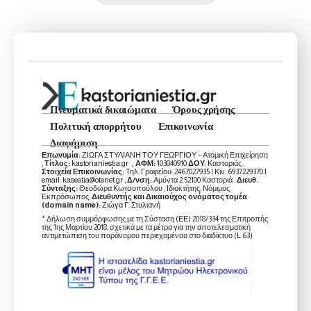
Πνευματικά δικαιώματα
Όρους χρήσης
Πολιτική απορρήτου
Επικοινωνία
Διαφήμιση
Επωνυμία:
ΖΙΩΓΑ ΣΤΥΛΙΑΝΗ ΤΟΥ ΓΕΩΡΓΙΟΥ – Ατομική Επιχείρηση
,
Τίτλος:
kastorianiestia.gr ,
ΑΦΜ:
103040910
ΔΟΥ
: Καστοριάς ,
Στοιχεία Επικοινωνίας:
Τηλ. Γραφείου: 2467027935 | Κιν. 6937229370 |
email: kasestia@otenet.gr ,
Δ/νση:
Αμύντα 2 52100 Καστοριά .
Διευθ.
Σύνταξης:
Θεοδώρα Κωτσοπούλου , Ιδιοκτήτης, Νόμιμος
Εκπρόσωπος,
Διευθυντής και Δικαιούχος ονόματος τομέα
(domain name):
Ζιώγα Γ. Στυλιανή
* Δήλωση συμμόρφωσης με τη Σύσταση (ΕΕ) 2018/334 της Επιτροπής
της 1ης Μαρτίου 2018, σχετικά με τα μέτρα για την αποτελεσματική
αντιμετώπιση του παράνομου περιεχομένου στο διαδίκτυο (L 63)