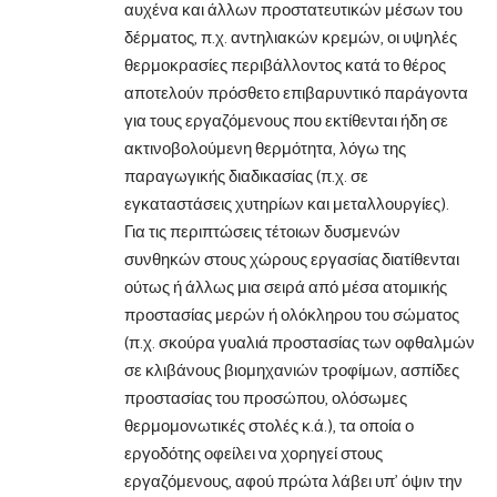
αυχένα και άλλων προστατευτικών μέσων του
δέρματος, π.χ. αντηλιακών κρεμών, οι υψηλές
θερμοκρασίες περιβάλλοντος κατά το θέρος
αποτελούν πρόσθετο επιβαρυντικό παράγοντα
για τους εργαζόμενους που εκτίθενται ήδη σε
ακτινοβολούμενη θερμότητα, λόγω της
παραγωγικής διαδικασίας (π.χ. σε
εγκαταστάσεις χυτηρίων και μεταλλουργίες).
Για τις περιπτώσεις τέτοιων δυσμενών
συνθηκών στους χώρους εργασίας διατίθενται
ούτως ή άλλως μια σειρά από μέσα ατομικής
προστασίας μερών ή ολόκληρου του σώματος
(π.χ. σκούρα γυαλιά προστασίας των οφθαλμών
σε κλιβάνους βιομηχανιών τροφίμων, ασπίδες
προστασίας του προσώπου, ολόσωμες
θερμομονωτικές στολές κ.ά.), τα οποία ο
εργοδότης οφείλει να χορηγεί στους
εργαζόμενους, αφού πρώτα λάβει υπ’ όψιν την