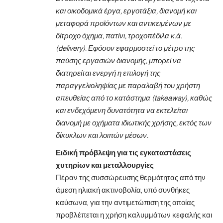
και οικοδομικά έργα, εργοτάξια, διανομή και
μεταφορά προϊόντων και αντικειμένων με
δίτροχο όχημα, πατίνι, τροχοπέδιλα κ.ά.
(delivery). Εφόσον εφαρμοστεί το μέτρο της
παύσης εργασιών διανομής, μπορεί να
διατηρείται ενεργή η επιλογή της
παραγγελιοληψίας με παραλαβή του χρήστη
απευθείας από το κατάστημα (takeaway), καθώς
και ενδεχόμενη δυνατότητα να εκτελείται
διανομή με οχήματα ιδιωτικής χρήσης, εκτός των
δίκυκλων και λοιπών μέσων.
Ειδική πρόβλεψη για τις εγκαταστάσεις
χυτηρίων και μεταλλουργίες
Πέραν της συσσώρευσης θερμότητας από την
άμεση ηλιακή ακτινοβολία, υπό συνθήκες
καύσωνα, για την αντιμετώπιση της οποίας
προβλέπεται η χρήση καλυμμάτων κεφαλής και