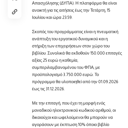
Απασχόλησης (ΔΥΠΑ). Η πλατφόρμα θα είναι
ανοικτή για τις αιτήσεις έως την Τετάρτη, 15
Ιουλίου και ώρα 23:59.
Σκοπός του προγράμματος είναι η πνευματική
ανάπτυξη του εργατικού δυναμικού και η
στήριξη των επιχειρήσεων στον χώρο του
βιβλίου. Συνολικά θα εκδοθούν 150.000 επιταγές
αξίας 25 ευρώ η καθεμία,
συμπεριλαμβανομένου του ΦΠΑ, με
προϋπολογισμό 3.750.000 ευρώ. Το
πρόγραμμα θα υλοποιηθεί από την 01.09.2026
έως τις 31.12.2026.
Με την επιταγή, που έχει τη μορφή ενός
μοναδικού ηλεκτρονικού κωδικού αριθμού, οι
δικαιούχοι και ωφελούμενοι θα μπορούν να
αγοράσουν με έκπτωση 10% όποιο βιβλίο