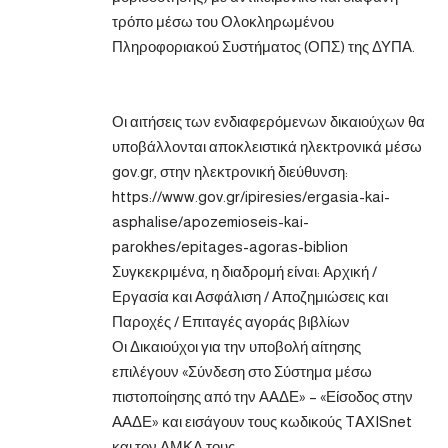
τρόπο μέσω του Ολοκληρωμένου
Πληροφοριακού Συστήματος (ΟΠΣ) της ΔΥΠΑ.
Οι αιτήσεις των ενδιαφερόμενων δικαιούχων θα
υποβάλλονται αποκλειστικά ηλεκτρονικά μέσω
gov.gr, στην ηλεκτρονική διεύθυνση:
https://www.gov.gr/ipiresies/ergasia-kai-
asphalise/apozemioseis-kai-
parokhes/epitages-agoras-biblion
Συγκεκριμένα, η διαδρομή είναι: Αρχική /
Εργασία και Ασφάλιση / Αποζημιώσεις και
Παροχές / Επιταγές αγοράς βιβλίων
Οι Δικαιούχοι για την υποβολή αίτησης
επιλέγουν «Σύνδεση στο Σύστημα μέσω
πιστοποίησης από την ΑΑΔΕ» – «Είσοδος στην
ΑΑΔΕ» και εισάγουν τους κωδικούς TAXISnet
και τον ΑΜΚΑ τους.