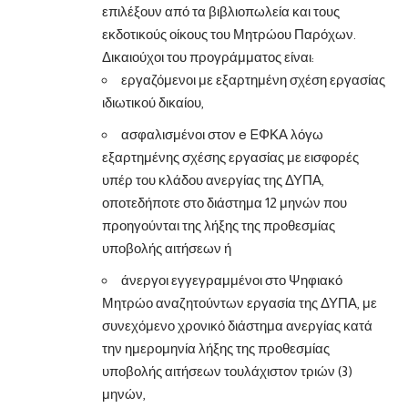
επιλέξουν από τα βιβλιοπωλεία και τους
εκδοτικούς οίκους του Μητρώου Παρόχων.
Δικαιούχοι του προγράμματος είναι:
εργαζόμενοι με εξαρτημένη σχέση εργασίας
ιδιωτικού δικαίου,
ασφαλισμένοι στον e EΦΚΑ λόγω
εξαρτημένης σχέσης εργασίας με εισφορές
υπέρ του κλάδου ανεργίας της ΔΥΠΑ,
οποτεδήποτε στο διάστημα 12 μηνών που
προηγούνται της λήξης της προθεσμίας
υποβολής αιτήσεων ή
άνεργοι εγγεγραμμένοι στο Ψηφιακό
Μητρώο αναζητούντων εργασία της ΔΥΠΑ, με
συνεχόμενο χρονικό διάστημα ανεργίας κατά
την ημερομηνία λήξης της προθεσμίας
υποβολής αιτήσεων τουλάχιστον τριών (3)
μηνών,