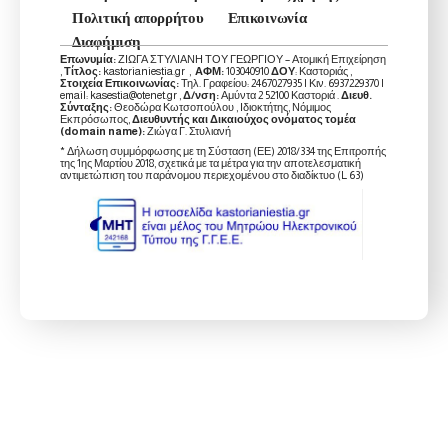
Πολιτική απορρήτου
Επικοινωνία
Διαφήμιση
Επωνυμία:
ΖΙΩΓΑ ΣΤΥΛΙΑΝΗ ΤΟΥ ΓΕΩΡΓΙΟΥ – Ατομική Επιχείρηση
,
Τίτλος:
kastorianiestia.gr ,
ΑΦΜ:
103040910
ΔΟΥ
: Καστοριάς ,
Στοιχεία Επικοινωνίας:
Τηλ. Γραφείου: 2467027935 | Κιν. 6937229370 |
email: kasestia@otenet.gr ,
Δ/νση:
Αμύντα 2 52100 Καστοριά .
Διευθ.
Σύνταξης:
Θεοδώρα Κωτσοπούλου , Ιδιοκτήτης, Νόμιμος
Εκπρόσωπος,
Διευθυντής και Δικαιούχος ονόματος τομέα
(domain name):
Ζιώγα Γ. Στυλιανή
* Δήλωση συμμόρφωσης με τη Σύσταση (ΕΕ) 2018/334 της Επιτροπής
της 1ης Μαρτίου 2018, σχετικά με τα μέτρα για την αποτελεσματική
αντιμετώπιση του παράνομου περιεχομένου στο διαδίκτυο (L 63)