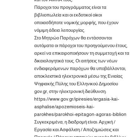
Πάροχοι του προγράμματος είναι τα
βιβλιοπωλεία και οι εκδοτικοί οίκοι
οποιασδήποτε νομικής μορφής, που έχουν
νόμιμη άδεια λειτουργίας.
Στο Μητρώο Παρόχων θα εντάσσονται
αυτόματα οι πάροχοι του προηγούμενου έτους,
αρκεί να επικαιροποιήσουν τη συμμετοχή και τα
δικαιολογητικά τους. Οι αιτήσεις των νέων
ενδιαφερόμενων παρόχων θα υποβάλλονται,
αποκλειστικά ηλεκτρονικά μέσω της Ενιαίας
Ψηφιακής Πύλης του Ελληνικού Δημοσίου
gov.gr, στην ηλεκτρονική διεύθυνση:
https://www.gov.gr/ipiresies/ergasia-kai-
asphalise/apozemioseis-kai-
parokhes/parokhoi-epitagon-agoras-biblion
Συγκεκριμένα, η διαδρομή είναι: Αρχική /
Εργασία και Ασφάλιση / Αποζημιώσεις και