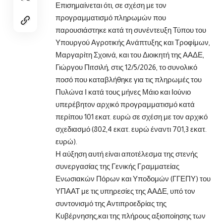
Επισημαίνεται ότι, σε σχέση με τον
προγραμματισμό πληρωμών που
παρουσιάστηκε κατά τη συνέντευξη Τύπου του
Υπουργού Αγροτικής Ανάπτυξης και Τροφίμων,
Μαργαρίτη Σχοινά, και του Διοικητή της ΑΑΔΕ,
Γιώργου Πιτσιλή, στις 12/5/2026, το συνολικό
ποσό που καταβλήθηκε για τις πληρωμές του
Πυλώνα Ι κατά τους μήνες Μάιο και Ιούνιο
υπερέβητον αρχικό προγραμματισμό κατά
περίπου 101 εκατ. ευρώ σε σχέση με τον αρχικό
σχεδιασμό (802,4 εκατ. ευρώ έναντι 701,3 εκατ.
ευρώ).
Η αύξηση αυτή είναι αποτέλεσμα της στενής
συνεργασίας της Γενικής Γραμματείας
Ενωσιακών Πόρων και Υποδομών (ΓΓΕΠΥ) του
ΥΠΑΑΤ με τις υπηρεσίες της ΑΑΔΕ, υπό τον
συντονισμό της Αντιπροεδρίας της
Κυβέρνησης,και της πλήρους αξιοποίησης των