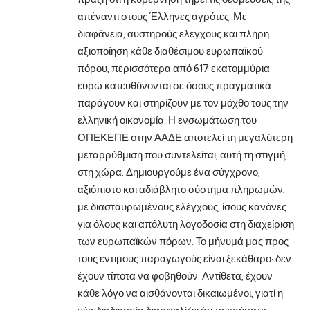
απέναντι στους Έλληνες αγρότες. Με
διαφάνεια, αυστηρούς ελέγχους και πλήρη
αξιοποίηση κάθε διαθέσιμου ευρωπαϊκού
πόρου, περισσότερα από 617 εκατομμύρια
ευρώ κατευθύνονται σε όσους πραγματικά
παράγουν και στηρίζουν με τον μόχθο τους την
ελληνική οικονομία. Η ενσωμάτωση του
ΟΠΕΚΕΠΕ στην ΑΑΔΕ αποτελεί τη μεγαλύτερη
μεταρρύθμιση που συντελείται, αυτή τη στιγμή,
στη χώρα. Δημιουργούμε ένα σύγχρονο,
αξιόπιστο και αδιάβλητο σύστημα πληρωμών,
με διασταυρωμένους ελέγχους, ίσους κανόνες
για όλους και απόλυτη λογοδοσία στη διαχείριση
των ευρωπαϊκών πόρων. Το μήνυμά μας προς
τους έντιμους παραγωγούς είναι ξεκάθαρο: δεν
έχουν τίποτα να φοβηθούν. Αντίθετα, έχουν
κάθε λόγο να αισθάνονται δικαιωμένοι, γιατί η