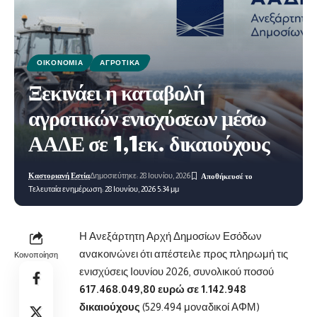
ΟΙΚΟΝΟΜΊΑ
ΑΓΡΟΤΙΚΆ
Ξεκινάει η καταβολή
αγροτικών ενισχύσεων μέσω
ΑΑΔΕ σε 1,1εκ. δικαιούχους
Καστοριανή Εστία
Δημοσιεύτηκε: 28 Ιουνίου, 2026
Τελευταία ενημέρωση: 28 Ιουνίου, 2026 5:34 μμ
Η Ανεξάρτητη Αρχή Δημοσίων Εσόδων
ανακοινώνει ότι απέστειλε προς πληρωμή τις
Κοινοποίηση
ενισχύσεις Ιουνίου 2026, συνολικού ποσού
617.468.049,80 ευρώ σε 1.142.948
δικαιούχους
(529.494 μοναδικοί ΑΦΜ)