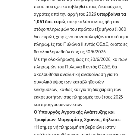
ποσό που έχει καταβληθεί στους δικαιούχους
αγρότες από την αρχή του 2026
υπερβαίνει τα
1,061 δισ. ευρώ
, υπερκαλύπτοντας ήδη τον
στόχο πληρωμών του πρώτου εξαμήνου (1,060
δισ. ευρώ), χωρίς να συνυπολογίζονται ακόμη οι
πληρωμές του Πυλώνα ΙΙ εντός ΟΣΔΕ, οι οποίες
θα ολοκληρωθούν έως τις 30/6/2026.
Με την ολοκλήρωση, έως τις 30/6/2026, και των
πληρωμών του Πυλώνα ΙΙ εντός ΟΣΔΕ, θα
ακολουθήσει αναλυτική ανακοίνωση για το
συνολικό ύψος των καταβληθεισών
ενισχύσεων, καθώς και για τη διαχείριση των
εκκρεμοτήτων στις πληρωμές του έτους 2025
και προηγούμενων ετών.
Ο Υπουργός Αγροτικής Ανάπτυξης και
Τροφίμων, Μαργαρίτης Σχοινάς, δήλωσε:
«Η σημερινή πληρωμή επιβεβαιώνει στην
πράξη ότι η κυβέρνηση τηρεί τις δεσμεύσεις της