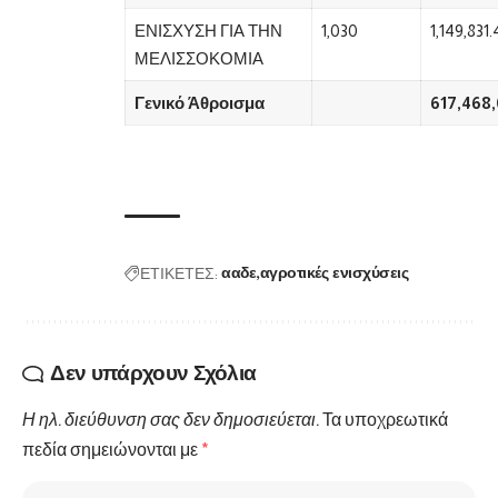
ΕΝΙΣΧΥΣΗ ΓΙΑ ΤΗΝ
1,030
1,149,831.
ΜΕΛΙΣΣΟΚΟΜΙΑ
Γενικό Άθροισμα
617,468
ΕΤΙΚΕΤΕΣ:
ααδε
αγροτικές ενισχύσεις
Δεν υπάρχουν Σχόλια
Η ηλ. διεύθυνση σας δεν δημοσιεύεται.
Τα υποχρεωτικά
πεδία σημειώνονται με
*