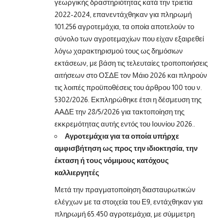
γεωργικής δραστηριότητας κατά την τριετία
2022-2024, επανεντάχθηκαν για πληρωμή
101.256 αγροτεμάχια, τα οποία αποτελούν το
σύνολο των αγροτεμαχίων που είχαν εξαιρεθεί
λόγω χαρακτηρισμού τους ως δημόσιων
εκτάσεων, με βάση τις τελευταίες τροποποιήσεις
αιτήσεων στο ΟΣΔΕ τον Μάιο 2026 και πληρούν
τις λοιπές προϋποθέσεις του άρθρου 100 του ν.
5302/2026. Εκπληρώθηκε έτσι η δέσμευση της
ΑΑΔΕ την 28/5/2026 για τακτοποίηση της
εκκρεμότητας αυτής εντός του Ιουνίου 2026..
Αγροτεμάχια για τα οποία υπήρχε
αμφισβήτηση ως προς την ιδιοκτησία, την
έκταση ή τους νόμιμους κατόχους
καλλιεργητές
Μετά την πραγματοποίηση διασταυρωτικών
ελέγχων με τα στοιχεία του Ε9, εντάχθηκαν για
πληρωμή 65.450 αγροτεμάχια, με σύμμετρη