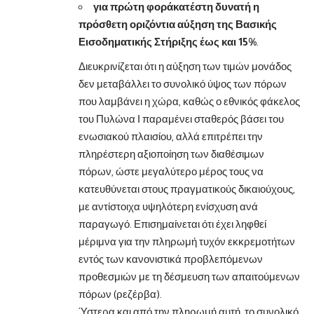
για πρώτη φοράκατέστη δυνατή η
πρόσθετη οριζόντια αύξηση της Βασικής
Εισοδηματικής Στήριξης έως και 15%
.
Διευκρινίζεται ότι η αύξηση των τιμών μονάδος
δεν μεταβάλλει το συνολικό ύψος των πόρων
που λαμβάνει η χώρα, καθώς ο εθνικός φάκελος
του Πυλώνα Ι παραμένει σταθερός βάσει του
ενωσιακού πλαισίου, αλλά επιτρέπει την
πληρέστερη αξιοποίηση των διαθέσιμων
πόρων, ώστε μεγαλύτερο μέρος τους να
κατευθύνεται στους πραγματικούς δικαιούχους,
με αντίστοιχα υψηλότερη ενίσχυση ανά
παραγωγό. Επισημαίνεται ότι έχει ληφθεί
μέριμνα για την πληρωμή τυχόν εκκρεμοτήτων
εντός των κανονιστικά προβλεπόμενων
προθεσμιών με τη δέσμευση των απαιτούμενων
πόρων (ρεζέρβα).
Ύστερα και από την πληρωμή αυτή, το συνολικό