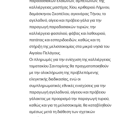
παραδοσιακών ελαιώνων, αμπελώνων, της
καλλιέργειας μαστίχας Χίου, κριθαριού Λήμνου,
δαμάσκηνου Σκοπέλου, αγκινάρας Τήνου, το
αγελαδινό, αίγειο και πρόβειο γάλα για την
παραγωγή παραδοσιακών τυριών, την
καλλιέργεια φασολιού, φάβας και λαθουριού,
πατάτας και εσπεριδοειδών, καθώς και τη
στήριξη της μελισσοκομίας στα μικρά νησιά του
Αιγαίου Πελάγους.
Οι πληρωμές για την ενίσχυση της καλλιέργειας
τοματακίου Σαντορίνης θα πραγματοποιηθούν
με την ολοκλήρωση της προβλεπόμενης
ελεγκτικής διαδικασίας, ενώ οι
συμπληρωματικές εθνικές ενισχύσεις για την
παραγωγή αγελαδινού, αίγειου και πρόβειου
γάλακτος με προορισμό την παραγωγή τυριού,
καθώς και για τη μελισσοκομία, θα καταβληθούν
αμέσως μετά τη διάθεση των σχετικών