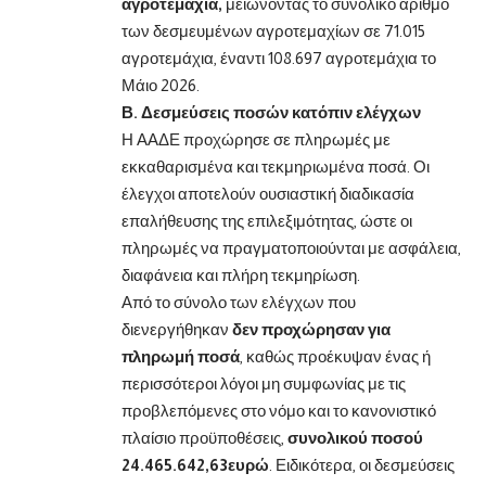
αγροτεμάχια,
μειώνοντας το συνολικό αριθμό
των δεσμευμένων αγροτεμαχίων σε 71.015
αγροτεμάχια, έναντι 108.697 αγροτεμάχια το
Μάιο 2026.
Β. Δεσμεύσεις ποσών κατόπιν ελέγχων
Η ΑΑΔΕ προχώρησε σε πληρωμές με
εκκαθαρισμένα και τεκμηριωμένα ποσά. Οι
έλεγχοι αποτελούν ουσιαστική διαδικασία
επαλήθευσης της επιλεξιμότητας, ώστε οι
πληρωμές να πραγματοποιούνται με ασφάλεια,
διαφάνεια και πλήρη τεκμηρίωση.
Από το σύνολο των ελέγχων που
διενεργήθηκαν
δεν προχώρησαν για
πληρωμή ποσά
, καθώς προέκυψαν ένας ή
περισσότεροι λόγοι μη συμφωνίας με τις
προβλεπόμενες στο νόμο και το κανονιστικό
πλαίσιο προϋποθέσεις,
συνολικού ποσού
24.465.642,63ευρώ
. Ειδικότερα, οι δεσμεύσεις