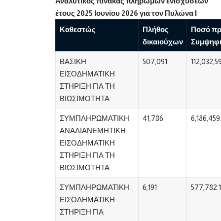
Αναλυτικός πίνακας πληρωμών ενισχύσεων
έτους 2025 Ιουνίου 2026 για τον Πυλώνα Ι
Καθεστώς
Πλήθος
Ποσό π
δικαιούχων
Συμψηφ
ΒΑΣΙΚΗ
507,091
112,032,5
ΕΙΣΟΔΗΜΑΤΙΚΗ
ΣΤΗΡΙΞΗ ΓΙΑ ΤΗ
ΒΙΩΣΙΜΟΤΗΤΑ
ΣΥΜΠΛΗΡΩΜΑΤΙΚΗ
41,786
6,186,459
ΑΝΑΔΙΑΝΕΜΗΤΙΚΗ
ΕΙΣΟΔΗΜΑΤΙΚΗ
ΣΤΗΡΙΞΗ ΓΙΑ ΤΗ
ΒΙΩΣΙΜΟΤΗΤΑ
ΣΥΜΠΛΗΡΩΜΑΤΙΚΗ
6,191
577,782.
ΕΙΣΟΔΗΜΑΤΙΚΗ
ΣΤΗΡΙΞΗ ΓΙΑ