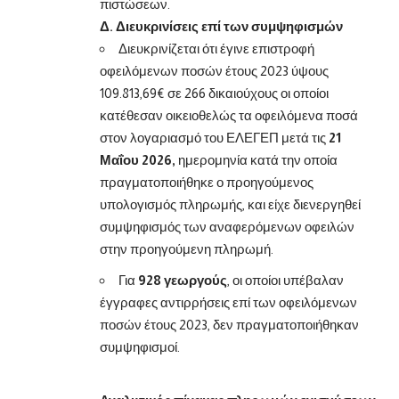
πιστώσεων.
Δ. Διευκρινίσεις επί των συμψηφισμών
Διευκρινίζεται ότι έγινε επιστροφή
οφειλόμενων ποσών έτους 2023 ύψους
109.813,69€ σε 266 δικαιούχους οι οποίοι
κατέθεσαν οικειοθελώς τα οφειλόμενα ποσά
στον λογαριασμό του ΕΛΕΓΕΠ μετά τις
21
Μαΐου 2026,
ημερομηνία κατά την οποία
πραγματοποιήθηκε ο προηγούμενος
υπολογισμός πληρωμής, και είχε διενεργηθεί
συμψηφισμός των αναφερόμενων οφειλών
στην προηγούμενη πληρωμή.
Για
928 γεωργούς
, οι οποίοι υπέβαλαν
έγγραφες αντιρρήσεις επί των οφειλόμενων
ποσών έτους 2023, δεν πραγματοποιήθηκαν
συμψηφισμοί.