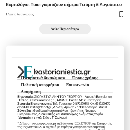
Εορτολόγιο: Ποιοι γιορτάζουν σήμερα Τετάρτη 5 Αυγούστου
1 Λεπτά Ανάγνωσης
Δείτε Περισσότερα
Πνευματικά δικαιώματα
Όρους χρήσης
Πολιτική απορρήτου
Επικοινωνία
Διαφήμιση
Επωνυμία:
ΖΙΩΓΑ ΣΤΥΛΙΑΝΗ ΤΟΥ ΓΕΩΡΓΙΟΥ – Ατομική Επιχείρηση
,
Τίτλος:
kastorianiestia.gr ,
ΑΦΜ:
103040910
ΔΟΥ
: Καστοριάς ,
Στοιχεία Επικοινωνίας:
Τηλ. Γραφείου: 2467027935 | Κιν. 6937229370 |
email: kasestia@otenet.gr ,
Δ/νση:
Αμύντα 2 52100 Καστοριά .
Διευθ.
Σύνταξης:
Θεοδώρα Κωτσοπούλου , Ιδιοκτήτης, Νόμιμος
Εκπρόσωπος,
Διευθυντής και Δικαιούχος ονόματος τομέα
(domain name):
Ζιώγα Γ. Στυλιανή
* Δήλωση συμμόρφωσης με τη Σύσταση (ΕΕ) 2018/334 της Επιτροπής
της 1ης Μαρτίου 2018, σχετικά με τα μέτρα για την αποτελεσματική