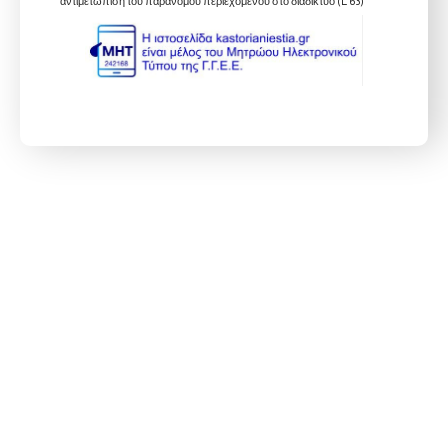
αντιμετώπιση του παράνομου περιεχομένου στο διαδίκτυο (L 63)