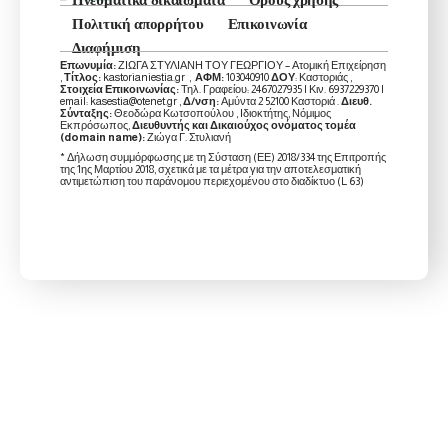
Πνευματικά δικαιώματα
Όρους χρήσης
Πολιτική απορρήτου
Επικοινωνία
Διαφήμιση
Επωνυμία:
ΖΙΩΓΑ ΣΤΥΛΙΑΝΗ ΤΟΥ ΓΕΩΡΓΙΟΥ – Ατομική Επιχείρηση
,
Τίτλος:
kastorianiestia.gr ,
ΑΦΜ:
103040910
ΔΟΥ
: Καστοριάς ,
Στοιχεία Επικοινωνίας:
Τηλ. Γραφείου: 2467027935 | Κιν. 6937229370 |
email: kasestia@otenet.gr ,
Δ/νση:
Αμύντα 2 52100 Καστοριά .
Διευθ.
Σύνταξης:
Θεοδώρα Κωτσοπούλου , Ιδιοκτήτης, Νόμιμος
Εκπρόσωπος,
Διευθυντής και Δικαιούχος ονόματος τομέα
(domain name):
Ζιώγα Γ. Στυλιανή
* Δήλωση συμμόρφωσης με τη Σύσταση (ΕΕ) 2018/334 της Επιτροπής
της 1ης Μαρτίου 2018, σχετικά με τα μέτρα για την αποτελεσματική
αντιμετώπιση του παράνομου περιεχομένου στο διαδίκτυο (L 63)