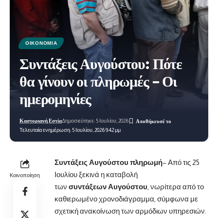
ΟΙΚΟΝΟΜΊΑ
Συντάξεις Αυγούστου: Πότε
θα γίνουν οι πληρωμές – Οι
ημερομηνίες
Καστοριανή Εστία
Δημοσιεύτηκε: 5 Ιουλίου, 2026
Τελευταία ενημέρωση: 5 Ιουλίου, 2026 9:42 μμ
Συντάξεις Αυγούστου
πληρωμή
– Από τις 25
Ιουλίου ξεκινά η καταβολή
Κοινοποίηση
των
συντάξεων Αυγούστου
, νωρίτερα από το
καθιερωμένο χρονοδιάγραμμα, σύμφωνα με
σχετική ανακοίνωση των αρμόδιων υπηρεσιών.