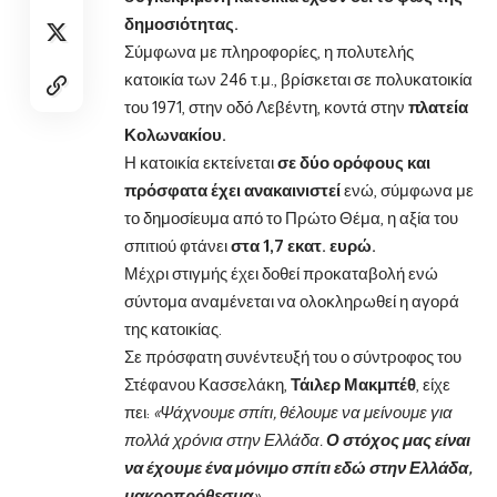
δημοσιότητας.
Σύμφωνα με πληροφορίες, η πολυτελής
κατοικία των 246 τ.μ., βρίσκεται σε πολυκατοικία
του 1971, στην οδό Λεβέντη, κοντά στην
πλατεία
Κολωνακίου.
Η κατοικία εκτείνεται
σε δύο ορόφους και
πρόσφατα έχει ανακαινιστεί
ενώ, σύμφωνα με
το δημοσίευμα από το Πρώτο Θέμα, η αξία του
σπιτιού φτάνει
στα 1,7 εκατ. ευρώ.
Μέχρι στιγμής έχει δοθεί προκαταβολή ενώ
σύντομα αναμένεται να ολοκληρωθεί η αγορά
της κατοικίας.
Σε πρόσφατη συνέντευξή του ο σύντροφος του
Στέφανου Κασσελάκη,
Τάιλερ Μακμπέθ
, είχε
πει:
«Ψάχνουμε σπίτι, θέλουμε να μείνουμε για
πολλά χρόνια στην Ελλάδα.
Ο στόχος μας είναι
να έχουμε ένα μόνιμο σπίτι εδώ στην Ελλάδα,
μακροπρόθεσμα
».