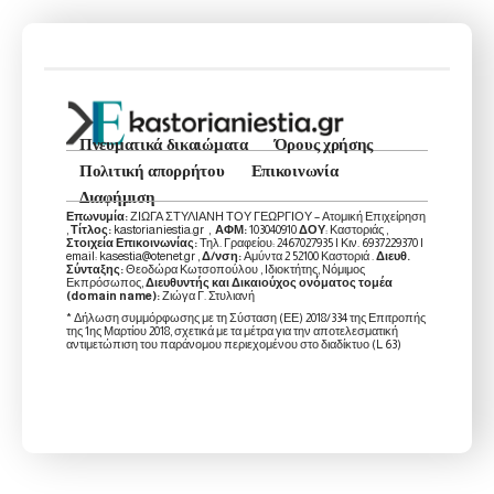
Πνευματικά δικαιώματα
Όρους χρήσης
Πολιτική απορρήτου
Επικοινωνία
Διαφήμιση
Επωνυμία:
ΖΙΩΓΑ ΣΤΥΛΙΑΝΗ ΤΟΥ ΓΕΩΡΓΙΟΥ – Ατομική Επιχείρηση
,
Τίτλος:
kastorianiestia.gr ,
ΑΦΜ:
103040910
ΔΟΥ
: Καστοριάς ,
Στοιχεία Επικοινωνίας:
Τηλ. Γραφείου: 2467027935 | Κιν. 6937229370 |
email: kasestia@otenet.gr ,
Δ/νση:
Αμύντα 2 52100 Καστοριά .
Διευθ.
Σύνταξης:
Θεοδώρα Κωτσοπούλου , Ιδιοκτήτης, Νόμιμος
Εκπρόσωπος,
Διευθυντής και Δικαιούχος ονόματος τομέα
(domain name):
Ζιώγα Γ. Στυλιανή
* Δήλωση συμμόρφωσης με τη Σύσταση (ΕΕ) 2018/334 της Επιτροπής
της 1ης Μαρτίου 2018, σχετικά με τα μέτρα για την αποτελεσματική
αντιμετώπιση του παράνομου περιεχομένου στο διαδίκτυο (L 63)