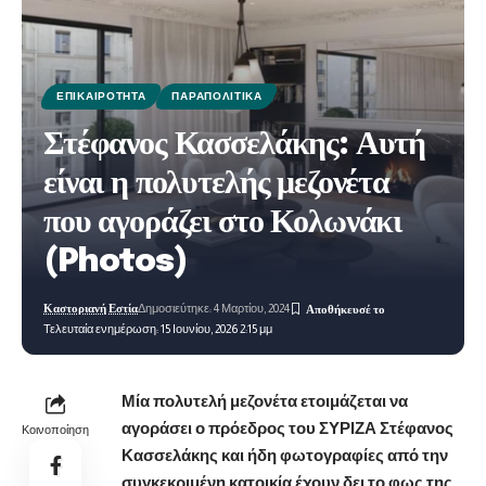
ΕΠΙΚΑΙΡΌΤΗΤΑ
ΠΑΡΑΠΟΛΙΤΙΚΆ
Στέφανος Κασσελάκης: Αυτή
είναι η πολυτελής μεζονέτα
που αγοράζει στο Κολωνάκι
(Photos)
Καστοριανή Εστία
Δημοσιεύτηκε: 4 Μαρτίου, 2024
Τελευταία ενημέρωση: 15 Ιουνίου, 2026 2:15 μμ
Μία πολυτελή μεζονέτα ετοιμάζεται να
αγοράσει ο πρόεδρος του ΣΥΡΙΖΑ Στέφανος
Κοινοποίηση
Κασσελάκης και ήδη φωτογραφίες από την
συγκεκριμένη κατοικία έχουν δει το φως της