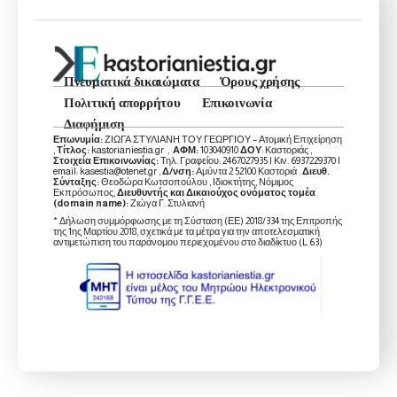
Πνευματικά δικαιώματα
Όρους χρήσης
Πολιτική απορρήτου
Επικοινωνία
Διαφήμιση
Επωνυμία:
ΖΙΩΓΑ ΣΤΥΛΙΑΝΗ ΤΟΥ ΓΕΩΡΓΙΟΥ – Ατομική Επιχείρηση
,
Τίτλος:
kastorianiestia.gr ,
ΑΦΜ:
103040910
ΔΟΥ
: Καστοριάς ,
Στοιχεία Επικοινωνίας:
Τηλ. Γραφείου: 2467027935 | Κιν. 6937229370 |
email: kasestia@otenet.gr ,
Δ/νση:
Αμύντα 2 52100 Καστοριά .
Διευθ.
Σύνταξης:
Θεοδώρα Κωτσοπούλου , Ιδιοκτήτης, Νόμιμος
Εκπρόσωπος,
Διευθυντής και Δικαιούχος ονόματος τομέα
(domain name):
Ζιώγα Γ. Στυλιανή
* Δήλωση συμμόρφωσης με τη Σύσταση (ΕΕ) 2018/334 της Επιτροπής
της 1ης Μαρτίου 2018, σχετικά με τα μέτρα για την αποτελεσματική
αντιμετώπιση του παράνομου περιεχομένου στο διαδίκτυο (L 63)