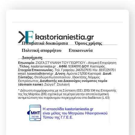
Πνευματικά δικαιώματα
Όρους χρήσης
Πολιτική απορρήτου
Επικοινωνία
Διαφήμιση
Επωνυμία:
ΖΙΩΓΑ ΣΤΥΛΙΑΝΗ ΤΟΥ ΓΕΩΡΓΙΟΥ – Ατομική Επιχείρηση
,
Τίτλος:
kastorianiestia.gr ,
ΑΦΜ:
103040910
ΔΟΥ
: Καστοριάς ,
Στοιχεία Επικοινωνίας:
Τηλ. Γραφείου: 2467027935 | Κιν. 6937229370 |
email: kasestia@otenet.gr ,
Δ/νση:
Αμύντα 2 52100 Καστοριά .
Διευθ.
Σύνταξης:
Θεοδώρα Κωτσοπούλου , Ιδιοκτήτης, Νόμιμος
Εκπρόσωπος,
Διευθυντής και Δικαιούχος ονόματος τομέα
(domain name):
Ζιώγα Γ. Στυλιανή
* Δήλωση συμμόρφωσης με τη Σύσταση (ΕΕ) 2018/334 της Επιτροπής
της 1ης Μαρτίου 2018, σχετικά με τα μέτρα για την αποτελεσματική
αντιμετώπιση του παράνομου περιεχομένου στο διαδίκτυο (L 63)