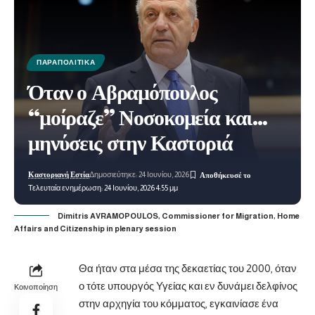
ΠΑΡΑΠΟΛΙΤΙΚΆ
Όταν ο Αβραμόπουλος
“μοίραζε” Νοσοκομεία και…
μηνύσεις στην Καστοριά
Καστοριανή Εστία
Δημοσιεύτηκε: 24 Ιουνίου, 2026
Τελευταία ενημέρωση: 24 Ιουνίου, 2026 4:55 μμ
Dimitris AVRAMOPOULOS, Commissioner for Migration, Home
Affairs and Citizenship in plenary session
Θα ήταν στα μέσα της δεκαετίας του 2000, όταν
ο τότε υπουργός Υγείας και εν δυνάμει δελφίνος
Κοινοποίηση
στην αρχηγία του κόμματος, εγκαινίασε ένα