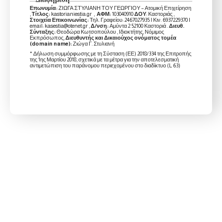
Επωνυμία:
ΖΙΩΓΑ ΣΤΥΛΙΑΝΗ ΤΟΥ ΓΕΩΡΓΙΟΥ – Ατομική Επιχείρηση
,
Τίτλος:
kastorianiestia.gr ,
ΑΦΜ:
103040910
ΔΟΥ
: Καστοριάς ,
Στοιχεία Επικοινωνίας:
Τηλ. Γραφείου: 2467027935 | Κιν. 6937229370 |
email: kasestia@otenet.gr ,
Δ/νση:
Αμύντα 2 52100 Καστοριά .
Διευθ.
Σύνταξης:
Θεοδώρα Κωτσοπούλου , Ιδιοκτήτης, Νόμιμος
Εκπρόσωπος,
Διευθυντής και Δικαιούχος ονόματος τομέα
(domain name):
Ζιώγα Γ. Στυλιανή
* Δήλωση συμμόρφωσης με τη Σύσταση (ΕΕ) 2018/334 της Επιτροπής
της 1ης Μαρτίου 2018, σχετικά με τα μέτρα για την αποτελεσματική
αντιμετώπιση του παράνομου περιεχομένου στο διαδίκτυο (L 63)