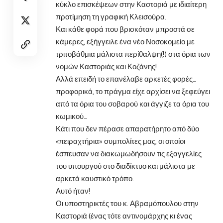
κύκλο επισκέψεων στην Καστοριά με ιδιαίτερη
προτίμηση τη γραφική Κλεισούρα.
Και κάθε φορά που βρισκόταν μπροστά σε
κάμερες, εξήγγειλε ένα νέο Νοσοκομείο με
τριτοβάθμια μάλιστα περίθαλψη(!) στα όρια των
νομών Καστοριάς και Κοζάνης!
Αλλά επειδή το επανέλαβε αρκετές φορές…
προφορικά, το πράγμα είχε αρχίσει να ξεφεύγει
από τα όρια του σοβαρού και άγγιζε τα όρια του
κωμικού…
Κάτι που δεν πέρασε απαρατήρητο από δύο
«πειραχτήρια» συμπολίτες μας, οι οποίοι
έσπευσαν να διακωμωδήσουν τις εξαγγελίες
του υπουργού στο διαδίκτυο και μάλιστα με
αρκετά καυστικό τρόπο.
Αυτό ήταν!
Οι υποστηρικτές του κ. Αβραμόπουλου στην
Καστοριά (ένας τότε αντινομάρχης κι ένας