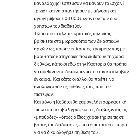
καναλάρχης) έσπευσαν να κάνουν το «σχοινί –
τριχιά» και να απαντήσουν με μήνυση και
αγωγή ύψους 600.000€ εναντίον των δύο
χρηστών του διαδικτύου!
Τώρα που ο άλλοτε κραταιός πολιτικός
βρίσκεται στο μικροσκόπιο των δικαστικών
αρχών ως πρώην επίτροπος, αντιμέτωπος με
βαρύτατες κατηγορίες που εκθέτουν τη χώρα
διεθνώς, κάποιοι εδώ στην Καστοριά θα πρέπει
να αισθάνονται δικαιωμένοι που τον κατάλαβαν
έγκαιρα… Και κάποιοι άλλοι θα πρέπει να
αναλογιστούν τις ευθύνες τους που τον
πίστεψαν…
Και μόνο η Κοβέτσι θα χαμογελάει σαρκαστικά
πίσω από το οβάλ γραφείο της, διαβάζοντας τις…
«μπούρδες» –όπως ο ίδιος χαρακτήρισε τις σε
βάρος του διαδικασίες– που επιστρατεύει τώρα
για να δικαιολογήσει τη θέση του…