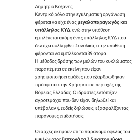
Δημήτριο Κοζάνης.
Κεντρικό ρόλο στην εγκληματική οργάνωση
φέρεται να είχε ένας
μεγαλοπαραγωγός και
υπάλληλος ΚΥΔ
, ενώ στην υπόθεση
εμπλέκεται ακόμη ένας υπάλληλος ΚΥΔ που
δεν έχει συλληφθεί. Συνολικά, στην υπόθεση
φέρονται να εμπλέκονται 39 άτομα.
Η μέθοδος δράσης των μελών του κυκλώματος
παραπέμπει σε εκείνη που είχαν
χρησιμοποιήσει ομάδες που εξαρθρώθηκαν
πρόσφατα στην Κρήτη και σε περιοχές της
Βόρειας Ελλάδας. Οι δράστες εντόπιζαν
αγροτεμάχια που δεν είχαν δηλωθεί και
υπέβαλαν ψευδείς δηλώσεις, εξασφαλίζοντας
παράνομες επιδοτήσεις.
Οι αρχές εκτιμούν ότι το παράνομο όφελος του
κυκλώματος
ξεπερνά τα 2,5 εκατομμύρια