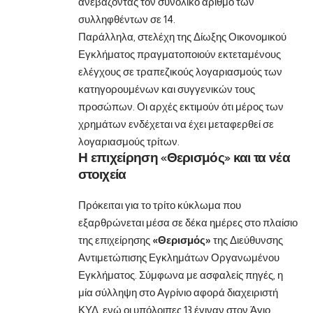
ανεβάζοντας τον συνολικό αριθμό των
συλληφθέντων σε 14.
Παράλληλα, στελέχη της Δίωξης Οικονομικού
Εγκλήματος πραγματοποιούν εκτεταμένους
ελέγχους σε τραπεζικούς λογαριασμούς των
κατηγορουμένων και συγγενικών τους
προσώπων. Οι αρχές εκτιμούν ότι μέρος των
χρημάτων ενδέχεται να έχει μεταφερθεί σε
λογαριασμούς τρίτων.
Η επιχείρηση «Θερισμός» και τα νέα
στοιχεία
Πρόκειται για το τρίτο κύκλωμα που
εξαρθρώνεται μέσα σε δέκα ημέρες στο πλαίσιο
της επιχείρησης
«Θερισμός»
της Διεύθυνσης
Αντιμετώπισης Εγκλημάτων Οργανωμένου
Εγκλήματος. Σύμφωνα με ασφαλείς πηγές, η
μία σύλληψη στο Αγρίνιο αφορά διαχειριστή
ΚΥΔ, ενώ οι υπόλοιπες 13 έγιναν στον Άγιο