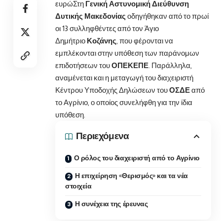
ευρώ
Στη
Γενική Αστυνομική Διεύθυνση
Δυτικής Μακεδονίας
οδηγήθηκαν από το πρωί
οι 13 συλληφθέντες από τον Άγιο
Δημήτριο
Κοζάνης
, που φέρονται να
εμπλέκονται στην υπόθεση των παράνομων
επιδοτήσεων του
ΟΠΕΚΕΠΕ
. Παράλληλα,
αναμένεται και η μεταγωγή του διαχειριστή
Κέντρου Υποδοχής Δηλώσεων του
ΟΣΔΕ
από
το Αγρίνιο, ο οποίος συνελήφθη για την ίδια
υπόθεση.
Περιεχόμενα
Ο ρόλος του διαχειριστή από το Αγρίνιο
Η επιχείρηση «Θερισμός» και τα νέα
στοιχεία
Η συνέχεια της έρευνας