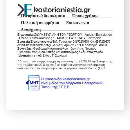
Πνευματικά δικαιώματα
Όρους χρήσης
Πολιτική απορρήτου
Επικοινωνία
Διαφήμιση
Επωνυμία:
ΖΙΩΓΑ ΣΤΥΛΙΑΝΗ ΤΟΥ ΓΕΩΡΓΙΟΥ – Ατομική Επιχείρηση
,
Τίτλος:
kastorianiestia.gr ,
ΑΦΜ:
103040910
ΔΟΥ
: Καστοριάς ,
Στοιχεία Επικοινωνίας:
Τηλ. Γραφείου: 2467027935 | Κιν. 6937229370 |
email: kasestia@otenet.gr ,
Δ/νση:
Αμύντα 2 52100 Καστοριά .
Διευθ.
Σύνταξης:
Θεοδώρα Κωτσοπούλου , Ιδιοκτήτης, Νόμιμος
Εκπρόσωπος,
Διευθυντής και Δικαιούχος ονόματος τομέα
(domain name):
Ζιώγα Γ. Στυλιανή
* Δήλωση συμμόρφωσης με τη Σύσταση (ΕΕ) 2018/334 της Επιτροπής
της 1ης Μαρτίου 2018, σχετικά με τα μέτρα για την αποτελεσματική
αντιμετώπιση του παράνομου περιεχομένου στο διαδίκτυο (L 63)