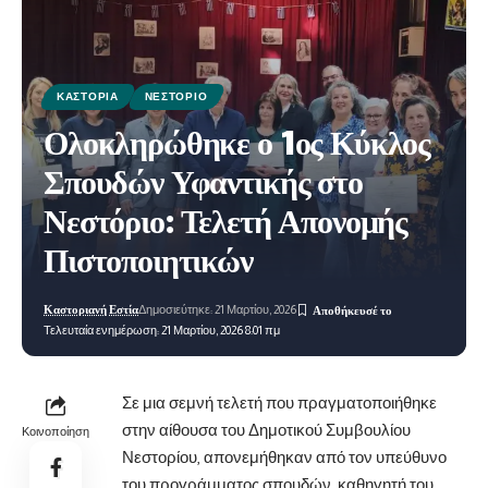
ΚΑΣΤΟΡΙΆ
ΝΕΣΤΌΡΙΟ
Ολοκληρώθηκε ο 1ος Κύκλος
Σπουδών Υφαντικής στο
Νεστόριο: Τελετή Απονομής
Πιστοποιητικών
Καστοριανή Εστία
Δημοσιεύτηκε: 21 Μαρτίου, 2026
Τελευταία ενημέρωση: 21 Μαρτίου, 2026 8:01 πμ
Σε μια σεμνή τελετή που πραγματοποιήθηκε
στην αίθουσα του Δημοτικού Συμβουλίου
Κοινοποίηση
Νεστορίου, απονεμήθηκαν από τον
υπεύθυνο
του προγράμματος σπουδών, καθηγητή του