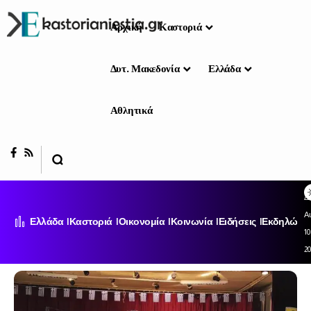
Αρχική
Καστοριά
Δυτ. Μακεδονία
Ελλάδα
Αθλητικά
Δ
Α
Ελλάδα
Καστοριά
Οικονομία
Κοινωνία
Ειδήσεις
Εκδηλώσει
10
2