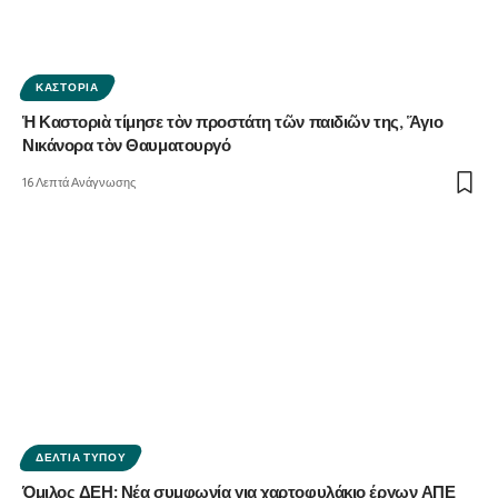
ΚΑΣΤΟΡΙΆ
Ἡ Καστοριὰ τίμησε τὸν προστάτη τῶν παιδιῶν της, Ἅγιο
Νικάνορα τὸν Θαυματουργό
16 Λεπτά Ανάγνωσης
ΔΕΛΤΊΑ ΤΎΠΟΥ
Όμιλος ΔΕΗ: Νέα συμφωνία για χαρτοφυλάκιο έργων ΑΠΕ