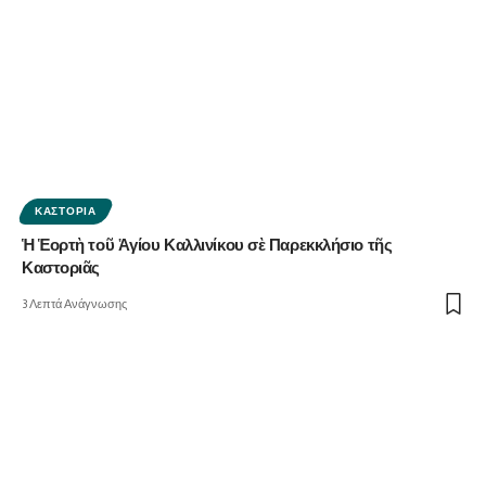
ΚΑΣΤΟΡΙΆ
Ἡ Ἑορτὴ τοῦ Ἁγίου Καλλινίκου σὲ Παρεκκλήσιο τῆς
Καστοριᾶς
3 Λεπτά Ανάγνωσης