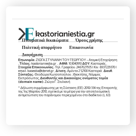
Πνευματικά δικαιώματα
Όρους χρήσης
Πολιτική απορρήτου
Επικοινωνία
Διαφήμιση
Επωνυμία:
ΖΙΩΓΑ ΣΤΥΛΙΑΝΗ ΤΟΥ ΓΕΩΡΓΙΟΥ – Ατομική Επιχείρηση
,
Τίτλος:
kastorianiestia.gr ,
ΑΦΜ:
103040910
ΔΟΥ
: Καστοριάς ,
Στοιχεία Επικοινωνίας:
Τηλ. Γραφείου: 2467027935 | Κιν. 6937229370 |
email: kasestia@otenet.gr ,
Δ/νση:
Αμύντα 2 52100 Καστοριά .
Διευθ.
Σύνταξης:
Θεοδώρα Κωτσοπούλου , Ιδιοκτήτης, Νόμιμος
Εκπρόσωπος,
Διευθυντής και Δικαιούχος ονόματος τομέα
(domain name):
Ζιώγα Γ. Στυλιανή
* Δήλωση συμμόρφωσης με τη Σύσταση (ΕΕ) 2018/334 της Επιτροπής
της 1ης Μαρτίου 2018, σχετικά με τα μέτρα για την αποτελεσματική
αντιμετώπιση του παράνομου περιεχομένου στο διαδίκτυο (L 63)