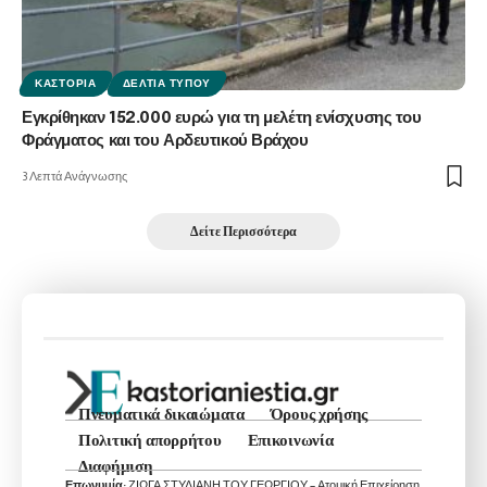
ΚΑΣΤΟΡΙΆ
ΔΕΛΤΊΑ ΤΎΠΟΥ
Εγκρίθηκαν 152.000 ευρώ για τη μελέτη ενίσχυσης του
Φράγματος και του Αρδευτικού Βράχου
3 Λεπτά Ανάγνωσης
Δείτε Περισσότερα
Πνευματικά δικαιώματα
Όρους χρήσης
Πολιτική απορρήτου
Επικοινωνία
Διαφήμιση
Επωνυμία:
ΖΙΩΓΑ ΣΤΥΛΙΑΝΗ ΤΟΥ ΓΕΩΡΓΙΟΥ – Ατομική Επιχείρηση