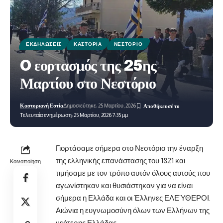
ΕΚΔΗΛΏΣΕΙΣ
ΚΑΣΤΟΡΙΆ
ΝΕΣΤΌΡΙΟ
O εορτασμός της 25ης
Μαρτίου στο Νεστόριο
Καστοριανή Εστία
Δημοσιεύτηκε: 25 Μαρτίου, 2026
Τελευταία ενημέρωση: 25 Μαρτίου, 2026 7:35 μμ
Γιορτάσαμε σήμερα στο Νεστόριο την έναρξη
της ελληνικής επανάστασης του 1821 και
Κοινοποίηση
τιμήσαμε με τον τρόπο αυτόν όλους αυτούς που
αγωνίστηκαν και θυσιάστηκαν για να
είναι
σήμερα η Ελλάδα και οι Έλληνες ΕΛΕΎΘΕΡΟΙ.
Αιώνια η ευγνωμοσύνη όλων των Ελλήνων της
νεότερης Ελλάδας.