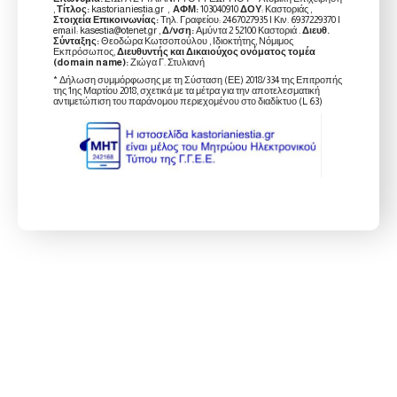
,
Τίτλος:
kastorianiestia.gr ,
ΑΦΜ:
103040910
ΔΟΥ
: Καστοριάς ,
Στοιχεία Επικοινωνίας:
Τηλ. Γραφείου: 2467027935 | Κιν. 6937229370 |
email: kasestia@otenet.gr ,
Δ/νση:
Αμύντα 2 52100 Καστοριά .
Διευθ.
Σύνταξης:
Θεοδώρα Κωτσοπούλου , Ιδιοκτήτης, Νόμιμος
Εκπρόσωπος,
Διευθυντής και Δικαιούχος ονόματος τομέα
(domain name):
Ζιώγα Γ. Στυλιανή
* Δήλωση συμμόρφωσης με τη Σύσταση (ΕΕ) 2018/334 της Επιτροπής
της 1ης Μαρτίου 2018, σχετικά με τα μέτρα για την αποτελεσματική
αντιμετώπιση του παράνομου περιεχομένου στο διαδίκτυο (L 63)