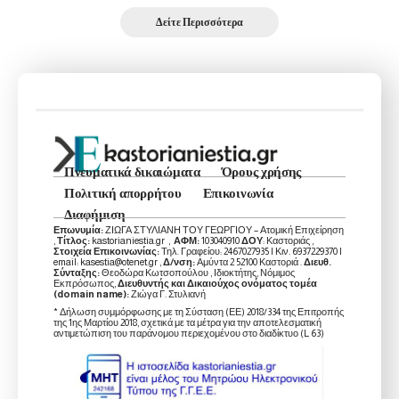
Δείτε Περισσότερα
Πνευματικά δικαιώματα
Όρους χρήσης
Πολιτική απορρήτου
Επικοινωνία
Διαφήμιση
Επωνυμία:
ΖΙΩΓΑ ΣΤΥΛΙΑΝΗ ΤΟΥ ΓΕΩΡΓΙΟΥ – Ατομική Επιχείρηση
,
Τίτλος:
kastorianiestia.gr ,
ΑΦΜ:
103040910
ΔΟΥ
: Καστοριάς ,
Στοιχεία Επικοινωνίας:
Τηλ. Γραφείου: 2467027935 | Κιν. 6937229370 |
email: kasestia@otenet.gr ,
Δ/νση:
Αμύντα 2 52100 Καστοριά .
Διευθ.
Σύνταξης:
Θεοδώρα Κωτσοπούλου , Ιδιοκτήτης, Νόμιμος
Εκπρόσωπος,
Διευθυντής και Δικαιούχος ονόματος τομέα
(domain name):
Ζιώγα Γ. Στυλιανή
* Δήλωση συμμόρφωσης με τη Σύσταση (ΕΕ) 2018/334 της Επιτροπής
της 1ης Μαρτίου 2018, σχετικά με τα μέτρα για την αποτελεσματική
αντιμετώπιση του παράνομου περιεχομένου στο διαδίκτυο (L 63)