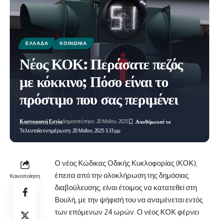
ΕΛΛΆΔΑ
ΚΟΙΝΩΝΊΑ
Νέος ΚΟΚ: Περάσατε πεζός
με κόκκινο; Πόσο είναι το
πρόστιμο που σας περιμένει
Καστοριανή Εστία
Δημοσιεύτηκε: 28 Μαΐου, 2025
Τελευταία ενημέρωση: 28 Μαΐου, 2025 3:33 μμ
Ο νέος Κώδικας Οδικής Κυκλοφορίας (ΚΟΚ),
έπειτα από την ολοκλήρωση της δημόσιας
Κοινοποίηση
διαβούλευσης, είναι έτοιμος να κατατεθεί στη
Βουλή, με την ψήφισή του να αναμένεται
εντός
των επόμενων 24 ωρών. Ο νέος ΚΟΚ φέρνει