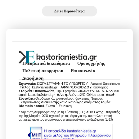
Δείτε Περισσότερα
Πνευματικά δικαιώματα
Όρους χρήσης
Πολιτική απορρήτου
Επικοινωνία
Διαφήμιση
Επωνυμία:
ΖΙΩΓΑ ΣΤΥΛΙΑΝΗ ΤΟΥ ΓΕΩΡΓΙΟΥ – Ατομική Επιχείρηση
,
Τίτλος:
kastorianiestia.gr ,
ΑΦΜ:
103040910
ΔΟΥ
: Καστοριάς ,
Στοιχεία Επικοινωνίας:
Τηλ. Γραφείου: 2467027935 | Κιν. 6937229370 |
email: kasestia@otenet.gr ,
Δ/νση:
Αμύντα 2 52100 Καστοριά .
Διευθ.
Σύνταξης:
Θεοδώρα Κωτσοπούλου , Ιδιοκτήτης, Νόμιμος
Εκπρόσωπος,
Διευθυντής και Δικαιούχος ονόματος τομέα
(domain name):
Ζιώγα Γ. Στυλιανή
* Δήλωση συμμόρφωσης με τη Σύσταση (ΕΕ) 2018/334 της Επιτροπής
της 1ης Μαρτίου 2018, σχετικά με τα μέτρα για την αποτελεσματική
αντιμετώπιση του παράνομου περιεχομένου στο διαδίκτυο (L 63)