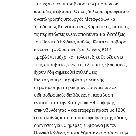
ποινές για την παραβίαση των μπαρών σε
ισόπεδες διαβάσεις. Όπως δήλωσε πρόσφατα ο
αναπληρωτής υπουργός Μεταφορών και
Υποδομών, Κωνσταντίνος Κυρανάκης, σε αυτές
τις περιπτώσεις ενεργοποιούνται και διατάξεις
του Ποινικού Κώδικα, καθώς τίθεται σε σοβαρό
κίνδυνο η ανθρώπινη ζωή. Ο νέος ΚΟΚ
προβλέπει μέχρι και πολυετείς καθείρξεις για
τους παραβάτες, ενώ τις τελευταίες εβδομάδες
έχουν ήδη σημειωθεί συλλήψεις.
Ειδικά για την παραβίαση φωτεινής
σηματοδότησης ή κινητών φραγμάτων σε
σιδηροδρομικές διαβάσεις, η παράβαση
εντάσσεται στην Κατηγορία Ε4 – υψηλής
επικινδυνότητας – και επιφέρει πρόστιμο 1.200
ευρώ καθώς και επιτόπου αφαίρεση της άδειας
οδήγησης για 60 ημέρες. Σύμφωνα με τον
Ποινικό Κώδικα, οποιοσδήποτε διαταράσσει την