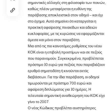
σημαντικές αλλαγές στη φιλοσοφία των ποινών,
καθώς πλέον μεταφέρεται η ευθύνη της
παράβασης αποκλειστικά στον οδηγό – και όχι
στο όχημα. Αυτό σημαίνει ότι καταργείται η
πρακτική αφαίρεσης πινακίδων και αδειών
κυκλοφορίας, με τις κυρώσεις να εφαρμόζονται
άμεσα και μόνο στον παραβάτη.
Μια από τις πιο καινοτόμες ρυθμίσεις του νέου
ΚΟΚ είναι η επιβολή προστίμων και σε πεζούς
που παρανομούν. Συγκεκριμένα, προβλέπεται
πρόστιμο 30 ευρώ για πεζούς που παραβιάζουν
ερυθρό σηματοδότη ή κινούνται εκτός
διαβάσεων. Για την ίδια παράβαση, οι οδηγοί
τιμωρούνται με πρόστιμο 700 ευρώ και
αφαίρεση διπλώματος για 30 ημέρες. Η
τελευταία σημαντική αναθεώρηση του ΚΟΚ είχε
γίνει το 2007.
Ο νέος Κώδικας προβλέπει αυστηρότερες