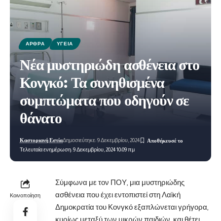
ΆΡΘΡΑ
ΥΓΕΊΑ
Νέα μυστηριώδη ασθένεια στο
Κονγκό: Τα συνηθισμένα
συμπτώματα που οδηγούν σε
θάνατο
Καστοριανή Εστία
Δημοσιεύτηκε: 9 Δεκεμβρίου, 2024
Τελευταία ενημέρωση: 9 Δεκεμβρίου, 2024 10:09 πμ
Σύμφωνα με τον ΠΟΥ, μια μυστηριώδης
ασθένεια που έχει εντοπιστεί στη Λαϊκή
Κοινοποίηση
Δημοκρατία του Κονγκό εξαπλώνεται γρήγορα,
κυρίως μεταξύ των μικρών παιδιών, και θέτει