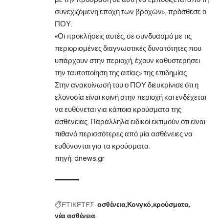
συνεχιζόμενη εποχή των βροχών», πρόσθεσε ο
ΠΟΥ.
«Οι προκλήσεις αυτές, σε συνδυασμό με τις
περιορισμένες διαγνωστικές δυνατότητες που
υπάρχουν στην περιοχή, έχουν καθυστερήσει
την ταυτοποίηση της αιτίας» της επιδημίας.
Στην ανακοίνωσή του ο ΠΟΥ διευκρίνισε ότι η
ελονοσία είναι κοινή στην περιοχή και ενδέχεται
να ευθύνεται για κάποια κρούσματα της
ασθένειας. Παράλληλα ειδικοί εκτιμούν ότι είναι
πιθανό περισσότερες από μία ασθένειες να
ευθύνονται για τα κρούσματα.
πηγή:
dnews.gr
ΕΤΙΚΕΤΕΣ:
ασθένεια
Κονγκό
κρούσματα
νέα ασθένεια