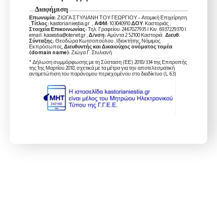
Διαφήμιση
Επωνυμία:
ΖΙΩΓΑ ΣΤΥΛΙΑΝΗ ΤΟΥ ΓΕΩΡΓΙΟΥ – Ατομική Επιχείρηση
,
Τίτλος:
kastorianiestia.gr ,
ΑΦΜ:
103040910
ΔΟΥ
: Καστοριάς ,
Στοιχεία Επικοινωνίας:
Τηλ. Γραφείου: 2467027935 | Κιν. 6937229370 |
email: kasestia@otenet.gr ,
Δ/νση:
Αμύντα 2 52100 Καστοριά .
Διευθ.
Σύνταξης:
Θεοδώρα Κωτσοπούλου , Ιδιοκτήτης, Νόμιμος
Εκπρόσωπος,
Διευθυντής και Δικαιούχος ονόματος τομέα
(domain name):
Ζιώγα Γ. Στυλιανή
* Δήλωση συμμόρφωσης με τη Σύσταση (ΕΕ) 2018/334 της Επιτροπής
της 1ης Μαρτίου 2018, σχετικά με τα μέτρα για την αποτελεσματική
αντιμετώπιση του παράνομου περιεχομένου στο διαδίκτυο (L 63)