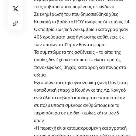
τους σοβαρά υποσιτισμένους σε κίνδυνο.
Σε ενημέρωσή του που δημοσιεύθηκε χθες
Κυριακή το βράδυ ο ΠΟΥ ανέφερε ότι από τις 24
Οκτωβρίου ως τις 5 Δεκέμβριου καταγράφηκαν
406 κρούσματα μιας άγνωστης ασθένειας, εκ
των οποίων τα 31 ήταν θανατηφόρα.
Τα συμπτώματα της ασθένειας – τα αίτια της
οποίας δεν έχουν εντοπιστεί – είναι πυρετός,
πονοκέφαλος, βήχας, καταρροή και πόνος στο
σώμα.
Εξαπλώνεται στην υγειονομική ζώνη Πάνζι στη
νοτιοδυτική επαρχία Κουάνγκο της ΛΔ Κονγκό,
ενώ όλα τα σοβαρά κρούσματα εντοπίστηκαν
σε πολύ υποσιτισμένους ανθρώπους και τα
περισσότερα σε παιδιά, κυρίως κάτω των 5
ετών.
«Η περιοχή είναι απομακρυσμένη και αγροτική,
με την πρόσβαση σε αυτή να εμποδίζεται από τη