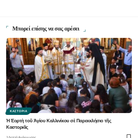
Μπορεί επίσης να σας αρέσει
ΚΑΣΤΟΡΙΆ
Ἡ Ἑορτὴ τοῦ Ἁγίου Καλλινίκου σὲ Παρεκκλήσιο τῆς
Καστοριᾶς
3 Λεπτά Ανάγνωσης