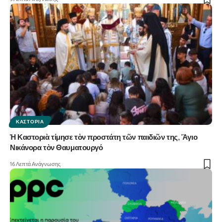
ΚΑΣΤΟΡΙΆ
Ἡ Καστοριὰ τίμησε τὸν προστάτη τῶν παιδιῶν της, Ἅγιο
Νικάνορα τὸν Θαυματουργό
16 Λεπτά Ανάγνωσης