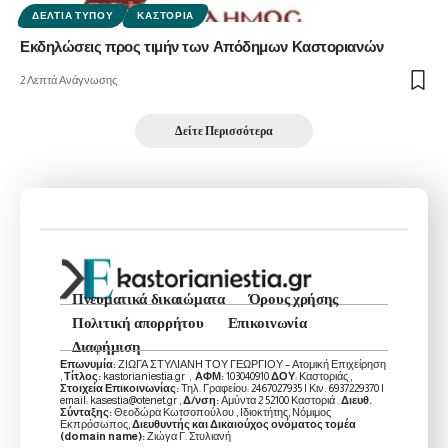
ΔΕΛΤΊΑ ΤΎΠΟΥ
ΚΑΣΤΟΡΙΆ
Εκδηλώσεις προς τιμήν των Απόδημων Καστοριανών
2 Λεπτά Ανάγνωσης
Δείτε Περισσότερα
Πνευματικά δικαιώματα
Όρους χρήσης
Πολιτική απορρήτου
Επικοινωνία
Διαφήμιση
Επωνυμία:
ΖΙΩΓΑ ΣΤΥΛΙΑΝΗ ΤΟΥ ΓΕΩΡΓΙΟΥ – Ατομική Επιχείρηση
,
Τίτλος:
kastorianiestia.gr ,
ΑΦΜ:
103040910
ΔΟΥ
: Καστοριάς ,
Στοιχεία Επικοινωνίας:
Τηλ. Γραφείου: 2467027935 | Κιν. 6937229370 |
email: kasestia@otenet.gr ,
Δ/νση:
Αμύντα 2 52100 Καστοριά .
Διευθ.
Σύνταξης:
Θεοδώρα Κωτσοπούλου , Ιδιοκτήτης, Νόμιμος
Εκπρόσωπος,
Διευθυντής και Δικαιούχος ονόματος τομέα
(domain name):
Ζιώγα Γ. Στυλιανή