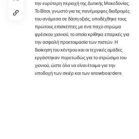
την ευρύτερη περιοχή της Δυτικής Μακεδονίας.
Το Βίτσι, γνωστό για τις πανέμορφες διαδρομές
του ανάμεσα σε δάση οξιάς, υποδέχθηκε τους
πρώτους επισκέπτες με ένα παχύ στρώμα
φρέσκου χιονιού, το οποίο κρίθηκε επαρκές για
την ασφαλή προετοιμασία των πιστών. Η
διοίκηση του κέντρου και οι τεχνικές ομάδες
εργάστηκαν πυρετωδώς για το στρώσιμο του
χιονιού, ώστε όλα να είναι έτοιμα για την
υποδοχή των σκιέρ και των snowboarders.