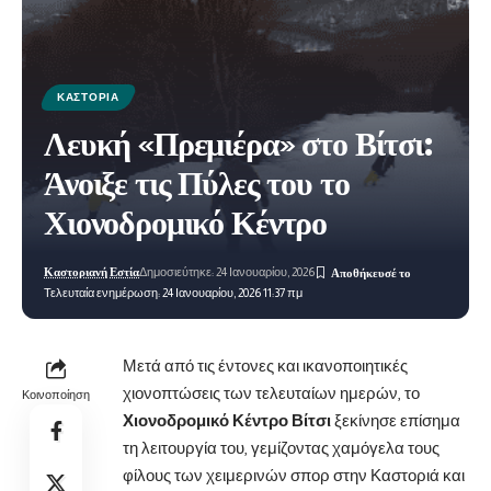
ΚΑΣΤΟΡΙΆ
Λευκή «Πρεμιέρα» στο Βίτσι:
Άνοιξε τις Πύλες του το
Χιονοδρομικό Κέντρο
Καστοριανή Εστία
Δημοσιεύτηκε: 24 Ιανουαρίου, 2026
Τελευταία ενημέρωση: 24 Ιανουαρίου, 2026 11:37 πμ
Μετά από τις έντονες και ικανοποιητικές
χιονοπτώσεις των τελευταίων ημερών, το
Κοινοποίηση
Χιονοδρομικό Κέντρο Βίτσι
ξεκίνησε επίσημα
τη λειτουργία του, γεμίζοντας χαμόγελα τους
φίλους των χειμερινών σπορ στην Καστοριά και