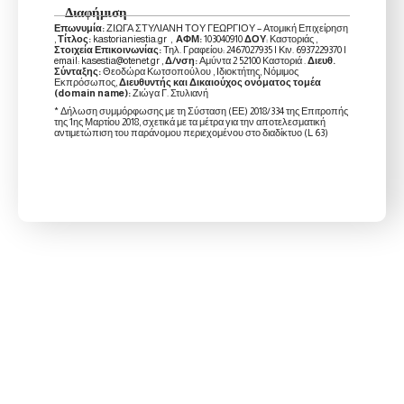
Διαφήμιση
Επωνυμία:
ΖΙΩΓΑ ΣΤΥΛΙΑΝΗ ΤΟΥ ΓΕΩΡΓΙΟΥ – Ατομική Επιχείρηση
,
Τίτλος:
kastorianiestia.gr ,
ΑΦΜ:
103040910
ΔΟΥ
: Καστοριάς ,
Στοιχεία Επικοινωνίας:
Τηλ. Γραφείου: 2467027935 | Κιν. 6937229370 |
email: kasestia@otenet.gr ,
Δ/νση:
Αμύντα 2 52100 Καστοριά .
Διευθ.
Σύνταξης:
Θεοδώρα Κωτσοπούλου , Ιδιοκτήτης, Νόμιμος
Εκπρόσωπος,
Διευθυντής και Δικαιούχος ονόματος τομέα
(domain name):
Ζιώγα Γ. Στυλιανή
* Δήλωση συμμόρφωσης με τη Σύσταση (ΕΕ) 2018/334 της Επιτροπής
της 1ης Μαρτίου 2018, σχετικά με τα μέτρα για την αποτελεσματική
αντιμετώπιση του παράνομου περιεχομένου στο διαδίκτυο (L 63)