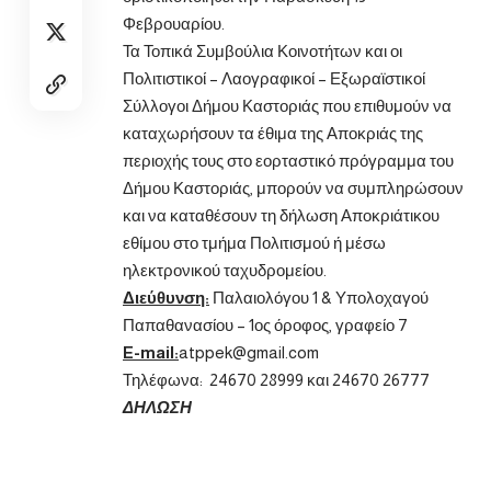
Φεβρουαρίου.
Τα Τοπικά Συμβούλια Κοινοτήτων και οι
Πολιτιστικοί – Λαογραφικοί – Εξωραϊστικοί
Σύλλογοι Δήμου Καστοριάς που επιθυμούν να
καταχωρήσουν τα έθιμα της Αποκριάς της
περιοχής τους στο εορταστικό πρόγραμμα του
Δήμου Καστοριάς, μπορούν να συμπληρώσουν
και να καταθέσουν τη δήλωση Αποκριάτικου
εθίμου στο τμήμα Πολιτισμού ή μέσω
ηλεκτρονικού ταχυδρομείου.
Διεύθυνση:
Παλαιολόγου 1 & Υπολοχαγού
Παπαθανασίου – 1ος όροφος, γραφείο 7
E-mail:
atppek@gmail.com
Τηλέφωνα: 24670 28999 και 24670 26777
ΔΗΛΩΣΗ