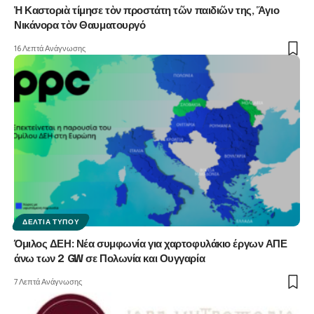
Ἡ Καστοριὰ τίμησε τὸν προστάτη τῶν παιδιῶν της, Ἅγιο
Νικάνορα τὸν Θαυματουργό
16 Λεπτά Ανάγνωσης
ΔΕΛΤΊΑ ΤΎΠΟΥ
Όμιλος ΔΕΗ: Νέα συμφωνία για χαρτοφυλάκιο έργων ΑΠΕ
άνω των 2 GW σε Πολωνία και Ουγγαρία
7 Λεπτά Ανάγνωσης