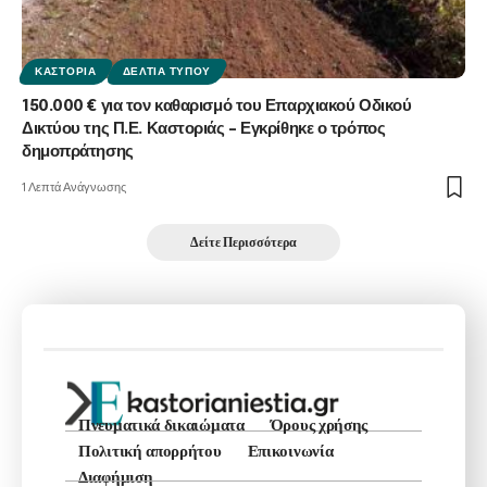
ΚΑΣΤΟΡΙΆ
ΔΕΛΤΊΑ ΤΎΠΟΥ
150.000 € για τον καθαρισμό του Επαρχιακού Οδικού
Δικτύου της Π.Ε. Καστοριάς – Εγκρίθηκε ο τρόπος
δημοπράτησης
1 Λεπτά Ανάγνωσης
Δείτε Περισσότερα
Πνευματικά δικαιώματα
Όρους χρήσης
Πολιτική απορρήτου
Επικοινωνία
Διαφήμιση