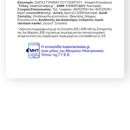
Επωνυμία:
ΖΙΩΓΑ ΣΤΥΛΙΑΝΗ ΤΟΥ ΓΕΩΡΓΙΟΥ – Ατομική Επιχείρηση
,
Τίτλος:
kastorianiestia.gr ,
ΑΦΜ:
103040910
ΔΟΥ
: Καστοριάς ,
Στοιχεία Επικοινωνίας:
Τηλ. Γραφείου: 2467027935 | Κιν. 6937229370 |
email: kasestia@otenet.gr ,
Δ/νση:
Αμύντα 2 52100 Καστοριά .
Διευθ.
Σύνταξης:
Θεοδώρα Κωτσοπούλου , Ιδιοκτήτης, Νόμιμος
Εκπρόσωπος,
Διευθυντής και Δικαιούχος ονόματος τομέα
(domain name):
Ζιώγα Γ. Στυλιανή
* Δήλωση συμμόρφωσης με τη Σύσταση (ΕΕ) 2018/334 της Επιτροπής
της 1ης Μαρτίου 2018, σχετικά με τα μέτρα για την αποτελεσματική
αντιμετώπιση του παράνομου περιεχομένου στο διαδίκτυο (L 63)