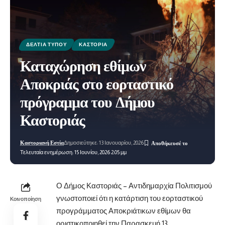
ΔΕΛΤΊΑ ΤΎΠΟΥ
ΚΑΣΤΟΡΙΆ
Καταχώρηση εθίμων
Αποκριάς στο εορταστικό
πρόγραμμα του Δήμου
Καστοριάς
Καστοριανή Εστία
Δημοσιεύτηκε: 13 Ιανουαρίου, 2026
Τελευταία ενημέρωση: 15 Ιουνίου, 2026 2:05 μμ
Ο Δήμος Καστοριάς – Αντιδημαρχία Πολιτισμού
γνωστοποιεί ότι η κατάρτιση του εορταστικού
Κοινοποίηση
προγράμματος Αποκριάτικων εθίμων θα
οριστικοποιηθεί την Παρασκευή 13