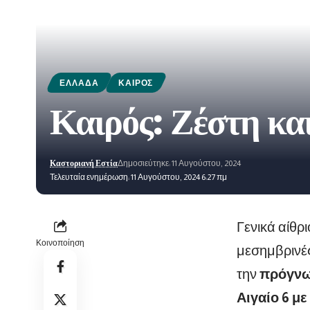
ΕΛΛΆΔΑ
ΚΑΙΡΌΣ
Καιρός: Ζέστη και
Καστοριανή Εστία
Δημοσιεύτηκε: 11 Αυγούστου, 2024
Τελευταία ενημέρωση: 11 Αυγούστου, 2024 6:27 πμ
Γενικά αίθρ
Κοινοποίηση
μεσημβρινές
την
πρόγνω
Αιγαίο 6 με