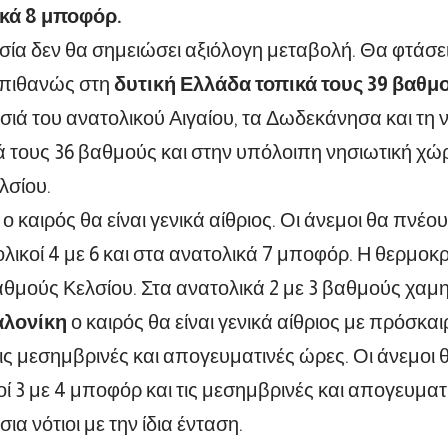
ικά 8 μποφόρ.
ία δεν θα σημειώσει αξιόλογη μεταβολή. Θα φτάσει
ι πιθανώς στη
δυτική Ελλάδα τοπικά τους 39 βαθμ
νησιά του ανατολικού Αιγαίου, τα Δωδεκάνησα και τη 
κά τους 36 βαθμούς και στην υπόλοιπη νησιωτική χώρ
λσίου.
ο καιρός θα είναι γενικά αίθριος. Οι άνεμοι θα πνέου
λικοί 4 με 6 και στα ανατολικά 7 μποφόρ. Η θερμοκ
αθμούς Κελσίου. Στα ανατολικά 2 με 3 βαθμούς χαμ
λονίκη
ο καιρός θα είναι γενικά αίθριος με πρόσκα
τις μεσημβρινές και απογευματινές ώρες. Οι άνεμοι 
οί 3 με 4 μποφόρ και τις μεσημβρινές και απογευματ
α νότιοι με την ίδια ένταση.