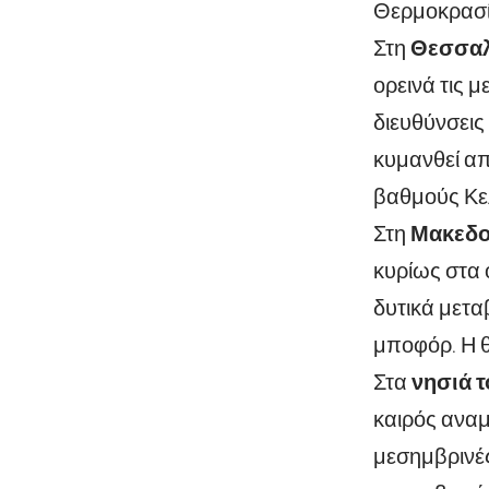
Θερμοκρασία
Στη
Θεσσαλ
ορεινά τις 
διευθύνσεις
κυμανθεί απ
βαθμούς Κε
Στη
Μακεδο
κυρίως στα 
δυτικά μεταβ
μποφόρ. Η θ
Στα
νησιά τ
καιρός αναμ
μεσημβρινές