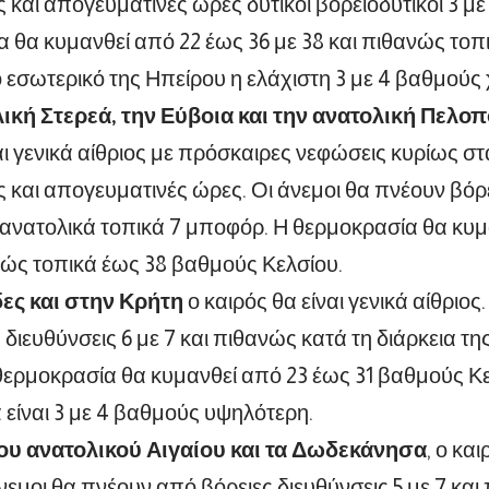
 και απογευματινές ώρες δυτικοί βορειοδυτικοί 3 με
 θα κυμανθεί από 22 έως 36 με 38 και πιθανώς το
ο εσωτερικό της Ηπείρου η ελάχιστη 3 με 4 βαθμούς
ική Στερεά, την Εύβοια και την ανατολική Πελο
 γενικά αίθριος με πρόσκαιρες νεφώσεις κυρίως στα
 και απογευματινές ώρες. Οι άνεμοι θα πνέουν βόρε
α ανατολικά τοπικά 7 μποφόρ. Η θερμοκρασία θα κυμ
νώς τοπικά έως 38 βαθμούς Κελσίου.
ες και στην Κρήτη
ο καιρός θα είναι γενικά αίθριος
 διευθύνσεις 6 με 7 και πιθανώς κατά τη διάρκεια τη
ερμοκρασία θα κυμανθεί από 23 έως 31 βαθμούς Κελ
α είναι 3 με 4 βαθμούς υψηλότερη.
ου ανατολικού Αιγαίου και τα Δωδεκάνησα
, ο και
άνεμοι θα πνέουν από βόρειες διευθύνσεις 5 με 7 και