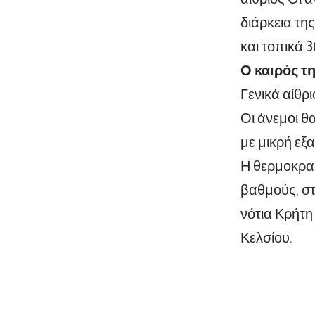
διάρκεια τη
και τοπικά 
Ο καιρός τ
Γενικά αίθρι
Οι άνεμοι θ
με μικρή εξ
Η θερμοκρασ
βαθμούς, στ
νότια Κρήτη
Κελσίου.