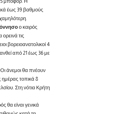
 5 μποφόρ. Η
πικά έως 39 βαθμούς
 χαμηλότερη.
πόννησο
ο καιρός
 ορεινά τις
ιοι βορειοανατολικοί 4
ανθεί από 21 έως 36 με
. Οι άνεμοι θα πνέουν
ς ημέρας τοπικά 8
σίου. Στη νότια Κρήτη
ρός θα είναι γενικά
 πιθανώς κατά τη