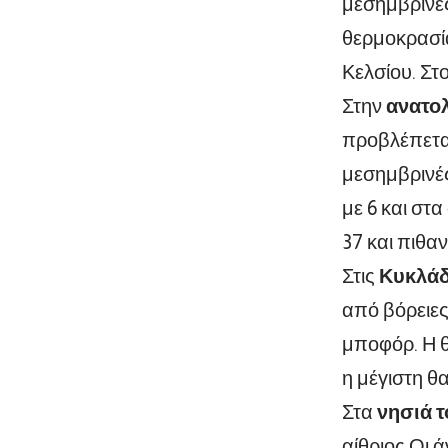
μεσημβρινές
θερμοκρασία
Κελσίου. Στ
Στην
ανατολ
προβλέπεται
μεσημβρινές
με 6 και στ
37 και πιθα
Στις
Κυκλάδ
από βόρειες
μποφόρ. Η θ
η μέγιστη θ
Στα
νησιά τ
αίθριος Οι 