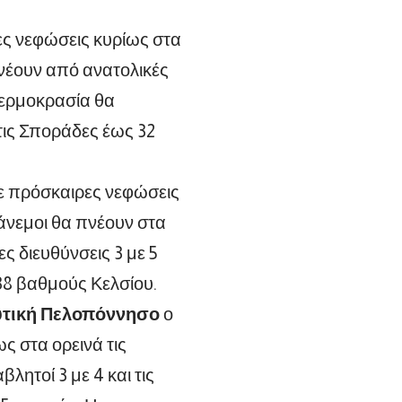
ες νεφώσεις κυρίως στα
πνέουν από ανατολικές
 θερμοκρασία θα
τις Σποράδες έως 32
 με πρόσκαιρες νεφώσεις
 άνεμοι θα πνέουν στα
ς διευθύνσεις 3 με 5
38 βαθμούς Κελσίου.
 δυτική Πελοπόννησο
ο
ς στα ορεινά τις
λητοί 3 με 4 και τις