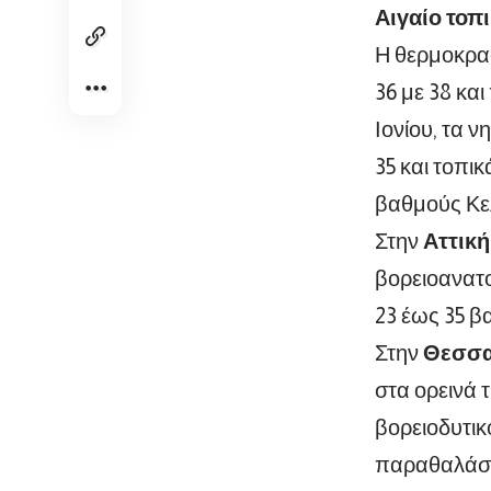
Αιγαίο τοπ
Η θερμοκρασ
36 με 38 κα
Ιονίου, τα 
35 και τοπι
βαθμούς Κε
Στην
Αττική
βορειοανατο
23 έως 35 β
Στην
Θεσσα
στα ορεινά 
βορειοδυτικ
παραθαλάσσι