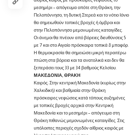
μεσημέρι – απόγευμα οπότε στη Θράκη, την
Πελοπόννησο, τη δυτική Στερεά και το νότιο Ιόνιο
θα σημειωθούν τοπικές βροχές ή όμβροι και
στην Πελοπόννησο μεμονωμένες καταιγίδες.
Οι άνεμοι θα πνέουν από βόρειες διευθύνσεις 5
με 7 και στο Αιγαίο πρόσκαιρα τοπικά 8 μποφόρ.
Η θερμοκρασία θα σημειώσει μικρή περαιτέρω
πτώση στα βόρεια και τα ανατολικά και δεν θα
ξεπεράσει τους 33 με 34 βαθμούς Κελσίου.
ΜΑΚΕΔΟΝΙΑ, ΘΡΑΚΗ
Καιρός: Στην κεντρική Μακεδονία (κυρίως στην
Χαλκιδική) και βαθμιαία στην Θράκη
πρόσκαιρες νεφώσεις κατά τόπους αυξημένες
με τοπικές βροχές αρχικά στην Κεντρική
Μακεδονία και το μεσημέρι – απόγευμα στη
Θράκη πιθανώς μεμονωμένες καταιγίδες. Στις
υπόλοιπες περιοχές σχεδόν αίθριος καιρός με