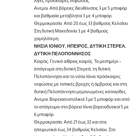
λίγες πρόσκαιρες νεφώσεις.
Ανεμοι: Από βόρειες διευθύνσεις 3 με 5 μποφόρ
και βαθμιαία μεταβλητοί 3 με 4 μποφόρ.
Θερμοκρασία: Από 20 έως 33 βαθμούς Κελσίου.
Στη δυτική Μακεδονία 3 με 4 βαθμούς
χαμηλότερη.
ΝΗΣΙΑ ΙΟΝΙΟΥ, ΗΠΕΙΡΟΣ, ΔΥΤΙΚΗ ΣΤΕΡΕΑ,
ΔΥΤΙΚΗ ΠΕΛΟΠΟΝΝΗΣΟΣ
Καιρός: Γενικά αίθριος καιρός. Το μεσημέρι –
απόγευμα στη δυτική Στερεά, τη δυτική
Πελοπόννησο και το νότιο Ιόνιο πρόσκαιρες
νεφώσεις με τοπικές βροχές ή όμβρους και στη
δυτική Πελοπόννησο μεμονωμένες καταιγίδες.
Ανεμοι: Βορειοανατολικοί 3 με 5 μποφόρ και από
το απόγευμα στο βόρειο Ιόνιο βορειοδυτικοί 5 με
6 μποφόρ.
Θερμοκρασία: Από 21 έως 32 και στα
ηπειρωτικά έως 34 βαθμούς Κελσίου. Στο