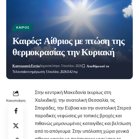
ΚΑΙΡΌΣ
Καιρός: Αίθριος με πτώση της
θερμοκρασίας την Κυριακή
Καστοριανή Εστία
Δημοσιεύτηκε: 5 Ιουλίου, 2026
Τελευταία ενημέρωση: 5 Ιουλίου, 2026 8:42 πμ
Στην κεντρική Μακεδονία (κυρίως στη
Χαλκιδική), την ανατολική Θεσσαλία, τις
Κοινοποίηση
Σποράδες, την Εύβοια και την ανατολική Στερεά
παροδικές νεφώσεις με τοπικές βροχές και
πιθανώς μεμονωμένες καταιγίδες και βελτίωση
από το απόγευμα. Στην υπόλοιπη χώρα γενικά
αίθριος καιρός με πρόσκαιρες νεφώσεις το