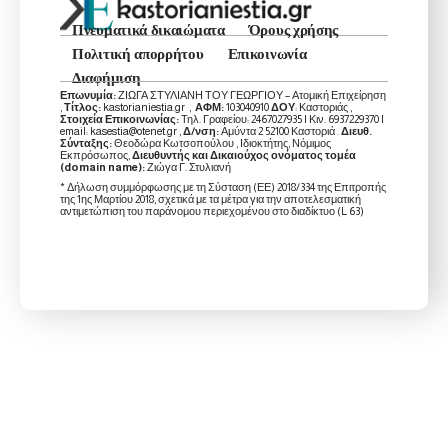
Πνευματικά δικαιώματα
Όρους χρήσης
Πολιτική απορρήτου
Επικοινωνία
Διαφήμιση
Επωνυμία:
ΖΙΩΓΑ ΣΤΥΛΙΑΝΗ ΤΟΥ ΓΕΩΡΓΙΟΥ – Ατομική Επιχείρηση
,
Τίτλος:
kastorianiestia.gr ,
ΑΦΜ:
103040910
ΔΟΥ
: Καστοριάς ,
Στοιχεία Επικοινωνίας:
Τηλ. Γραφείου: 2467027935 | Κιν. 6937229370 |
email: kasestia@otenet.gr ,
Δ/νση:
Αμύντα 2 52100 Καστοριά .
Διευθ.
Σύνταξης:
Θεοδώρα Κωτσοπούλου , Ιδιοκτήτης, Νόμιμος
Εκπρόσωπος,
Διευθυντής και Δικαιούχος ονόματος τομέα
(domain name):
Ζιώγα Γ. Στυλιανή
* Δήλωση συμμόρφωσης με τη Σύσταση (ΕΕ) 2018/334 της Επιτροπής
της 1ης Μαρτίου 2018, σχετικά με τα μέτρα για την αποτελεσματική
αντιμετώπιση του παράνομου περιεχομένου στο διαδίκτυο (L 63)