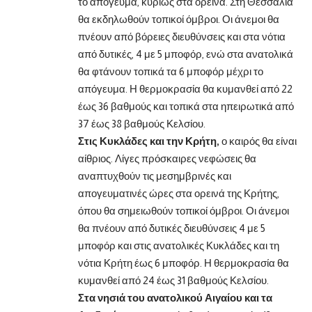
το απόγευμα, κυρίως στα ορεινά. Στη Θεσσαλία
θα εκδηλωθούν τοπικοί όμβροι. Οι άνεμοι θα
πνέουν από βόρειες διευθύνσεις και στα νότια
από δυτικές, 4 με 5 μποφόρ, ενώ στα ανατολικά
θα φτάνουν τοπικά τα 6 μποφόρ μέχρι το
απόγευμα. Η θερμοκρασία θα κυμανθεί από 22
έως 36 βαθμούς και τοπικά στα ηπειρωτικά από
37 έως 38 βαθμούς Κελσίου.
Στις Κυκλάδες και την Κρήτη,
ο καιρός θα είναι
αίθριος. Λίγες πρόσκαιρες νεφώσεις θα
αναπτυχθούν τις μεσημβρινές και
απογευματινές ώρες στα ορεινά της Κρήτης,
όπου θα σημειωθούν τοπικοί όμβροι. Οι άνεμοι
θα πνέουν από δυτικές διευθύνσεις 4 με 5
μποφόρ και στις ανατολικές Κυκλάδες και τη
νότια Κρήτη έως 6 μποφόρ. Η θερμοκρασία θα
κυμανθεί από 24 έως 31 βαθμούς Κελσίου.
Στα νησιά του ανατολικού Αιγαίου και τα