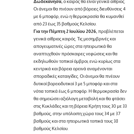
Δωδεκάνησα,
ο καιρός θα είναι γενικά αίθριος.
Οι άνεμοι θα πνέουν από βόρειες διευθύνσεις 4
με 6 μποφόρ, ενώ η θερμοκρασία θα κυμανθεί
από 23 έως 35 βαθμούς Κελσίου.
Για την Πέμπτη 2 Ιουλίου 2026,
προβλέπεται
γενικά αίθριος καιρός. Τις μεσημβρινές και
απογευματινές ώρες στα ηπειρωτικά θα
αναπτυχθούν πρόσκαιρες νεφώσεις και θα
εκδηλωθούν τοπικοί όμβροι, ενώ κυρίως στα
κεντρικά και βόρεια ορεινά αναμένονται
σποραδικές καταιγίδες. Οι άνεμοι θα πνέουν
δυτικοί βορειοδυτικοί 3 με 5 μποφόρ και στα
νότια τοπικά έως 6 μποφόρ. Η θερμοκρασία δεν
θα σημειώσει αξιόλογη μεταβολή και θα φτάσει
στις Κυκλάδες και τη βόρεια Κρήτη τους 30 με 33
βαθμούς, στην υπόλοιπη χώρα τους 34 με 37
βαθμούς και στα ηπειρωτικά τοπικά τους 38
βαθμούς Κελσίου.