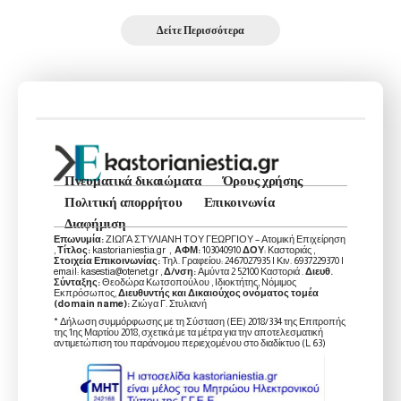
Δείτε Περισσότερα
Πνευματικά δικαιώματα
Όρους χρήσης
Πολιτική απορρήτου
Επικοινωνία
Διαφήμιση
Επωνυμία:
ΖΙΩΓΑ ΣΤΥΛΙΑΝΗ ΤΟΥ ΓΕΩΡΓΙΟΥ – Ατομική Επιχείρηση
,
Τίτλος:
kastorianiestia.gr ,
ΑΦΜ:
103040910
ΔΟΥ
: Καστοριάς ,
Στοιχεία Επικοινωνίας:
Τηλ. Γραφείου: 2467027935 | Κιν. 6937229370 |
email: kasestia@otenet.gr ,
Δ/νση:
Αμύντα 2 52100 Καστοριά .
Διευθ.
Σύνταξης:
Θεοδώρα Κωτσοπούλου , Ιδιοκτήτης, Νόμιμος
Εκπρόσωπος,
Διευθυντής και Δικαιούχος ονόματος τομέα
(domain name):
Ζιώγα Γ. Στυλιανή
* Δήλωση συμμόρφωσης με τη Σύσταση (ΕΕ) 2018/334 της Επιτροπής
της 1ης Μαρτίου 2018, σχετικά με τα μέτρα για την αποτελεσματική
αντιμετώπιση του παράνομου περιεχομένου στο διαδίκτυο (L 63)