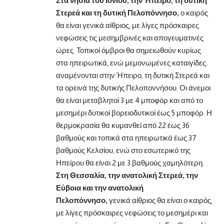
Στα νησιά του Ιονίου, την Ήπειρο, τη δυτική
Στερεά και τη δυτική Πελοπόννησο,
ο καιρός
θα είναι γενικά αίθριος, με λίγες πρόσκαιρες
νεφώσεις τις μεσημβρινές και απογευματινές
ώρες. Τοπικοί όμβροι θα σημειωθούν κυρίως
στα ηπειρωτικά, ενώ μεμονωμένες καταιγίδες
αναμένονται στην Ήπειρο, τη δυτική Στερεά και
τα ορεινά της δυτικής Πελοποννήσου. Οι άνεμοι
θα είναι μεταβλητοί 3 με 4 μποφόρ και από το
μεσημέρι δυτικοί βορειοδυτικοί έως 5 μποφόρ. Η
θερμοκρασία θα κυμανθεί από 22 έως 36
βαθμούς και τοπικά στα ηπειρωτικά έως 37
βαθμούς Κελσίου, ενώ στο εσωτερικό της
Ηπείρου θα είναι 2 με 3 βαθμούς χαμηλότερη.
Στη Θεσσαλία, την ανατολική Στερεά, την
Εύβοια και την ανατολική
Πελοπόννησο,
γενικά αίθριος θα είναι ο καιρός,
με λίγες πρόσκαιρες νεφώσεις το μεσημέρι και