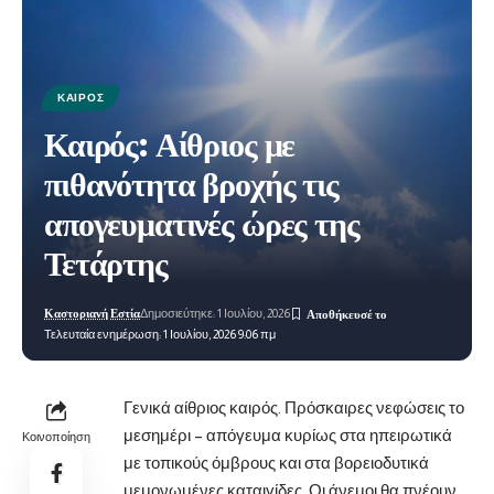
ΚΑΙΡΌΣ
Καιρός: Αίθριος με
πιθανότητα βροχής τις
απογευματινές ώρες της
Τετάρτης
Καστοριανή Εστία
Δημοσιεύτηκε: 1 Ιουλίου, 2026
Τελευταία ενημέρωση: 1 Ιουλίου, 2026 9:06 πμ
Γενικά αίθριος καιρός. Πρόσκαιρες νεφώσεις το
μεσημέρι – απόγευμα κυρίως στα ηπειρωτικά
Κοινοποίηση
με τοπικούς όμβρους και στα βορειοδυτικά
μεμονωμένες καταιγίδες. Οι άνεμοι θα πνέουν