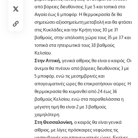
από βόρειες διευθύνσεις 3 με 5 και τοπικά στο
Αιγαίο έως 6 μποφόρ. Η θερμοκρασία δε θα
σημειώσει αξιοσημείωτη μεταβολή και θα φτάσει
στις Κυκλάδες και την Κρήτη τους 30 με 31
βαθμούς, στην υπόλοιπη χώρα τους 35 με 37 και
τοπικά στα ηπειρωτικά τους 38 βαθμούς
Κελσίου.
Στην Αττική,
γενικά αίθριος θα είναι ο καιρός. Οι
άνεμοι θα πνέουν από βόρειες διευθύνσεις 3 με
5 μποφόρ, ενώ τις μεσημβρινές και
απογευματινές ώρες θα επικρατήσουν αύρες. Η
θερμοκρασία θα κυμανθεί από 24 έως 36
βαθμούς Κελσίου, ενώ στα παραθαλάσσια η
μέγιστη τιμή θα είναι 2 με 3 βαθμούς
χαμηλότερη.
Στη Θεσσαλονίκη,
ο καιρός θα είναι γενικά
αίθριος, με λίγες πρόσκαιρες νεφώσεις τις
μεσημβρινές και απογευματινές ώρες. Εκείνες