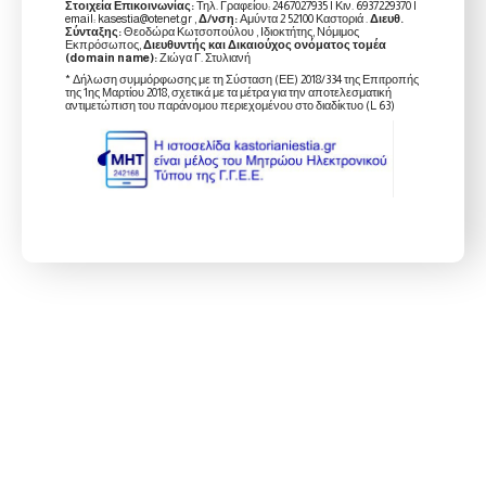
Στοιχεία Επικοινωνίας:
Τηλ. Γραφείου: 2467027935 | Κιν. 6937229370 |
email: kasestia@otenet.gr ,
Δ/νση:
Αμύντα 2 52100 Καστοριά .
Διευθ.
Σύνταξης:
Θεοδώρα Κωτσοπούλου , Ιδιοκτήτης, Νόμιμος
Εκπρόσωπος,
Διευθυντής και Δικαιούχος ονόματος τομέα
(domain name):
Ζιώγα Γ. Στυλιανή
* Δήλωση συμμόρφωσης με τη Σύσταση (ΕΕ) 2018/334 της Επιτροπής
της 1ης Μαρτίου 2018, σχετικά με τα μέτρα για την αποτελεσματική
αντιμετώπιση του παράνομου περιεχομένου στο διαδίκτυο (L 63)