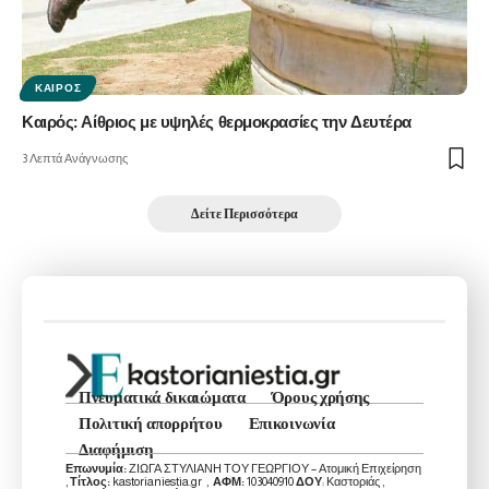
ΚΑΙΡΌΣ
Καιρός: Αίθριος με υψηλές θερμοκρασίες την Δευτέρα
3 Λεπτά Ανάγνωσης
Δείτε Περισσότερα
Πνευματικά δικαιώματα
Όρους χρήσης
Πολιτική απορρήτου
Επικοινωνία
Διαφήμιση
Επωνυμία:
ΖΙΩΓΑ ΣΤΥΛΙΑΝΗ ΤΟΥ ΓΕΩΡΓΙΟΥ – Ατομική Επιχείρηση
,
Τίτλος:
kastorianiestia.gr ,
ΑΦΜ:
103040910
ΔΟΥ
: Καστοριάς ,