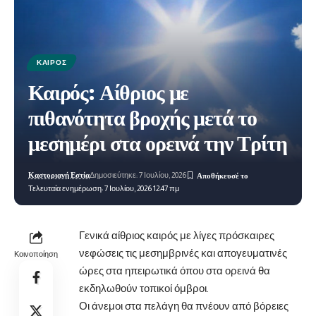
ΚΑΙΡΌΣ
Καιρός: Αίθριος με
πιθανότητα βροχής μετά το
μεσημέρι στα ορεινά την Τρίτη
Καστοριανή Εστία
Δημοσιεύτηκε: 7 Ιουλίου, 2026
Τελευταία ενημέρωση: 7 Ιουλίου, 2026 12:47 πμ
Γενικά αίθριος καιρός με λίγες πρόσκαιρες
νεφώσεις τις μεσημβρινές και απογευματινές
Κοινοποίηση
ώρες στα ηπειρωτικά όπου στα ορεινά θα
εκδηλωθούν τοπικοί όμβροι.
Οι άνεμοι στα πελάγη θα πνέουν από βόρειες