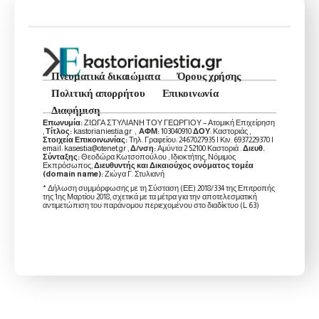
Πνευματικά δικαιώματα
Όρους χρήσης
Πολιτική απορρήτου
Επικοινωνία
Διαφήμιση
Επωνυμία:
ΖΙΩΓΑ ΣΤΥΛΙΑΝΗ ΤΟΥ ΓΕΩΡΓΙΟΥ – Ατομική Επιχείρηση
,
Τίτλος:
kastorianiestia.gr ,
ΑΦΜ:
103040910
ΔΟΥ
: Καστοριάς ,
Στοιχεία Επικοινωνίας:
Τηλ. Γραφείου: 2467027935 | Κιν. 6937229370 |
email: kasestia@otenet.gr ,
Δ/νση:
Αμύντα 2 52100 Καστοριά .
Διευθ.
Σύνταξης:
Θεοδώρα Κωτσοπούλου , Ιδιοκτήτης, Νόμιμος
Εκπρόσωπος,
Διευθυντής και Δικαιούχος ονόματος τομέα
(domain name):
Ζιώγα Γ. Στυλιανή
* Δήλωση συμμόρφωσης με τη Σύσταση (ΕΕ) 2018/334 της Επιτροπής
της 1ης Μαρτίου 2018, σχετικά με τα μέτρα για την αποτελεσματική
αντιμετώπιση του παράνομου περιεχομένου στο διαδίκτυο (L 63)