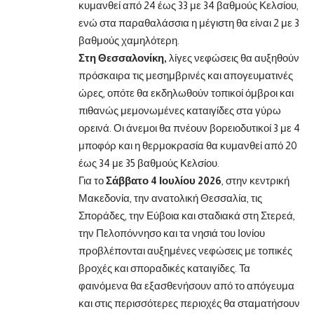
κυμανθεί από 24 έως 33 με 34 βαθμούς Κελσίου,
ενώ στα παραθαλάσσια η μέγιστη θα είναι 2 με 3
βαθμούς χαμηλότερη.
Στη Θεσσαλονίκη,
λίγες νεφώσεις θα αυξηθούν
πρόσκαιρα τις μεσημβρινές και απογευματινές
ώρες, οπότε θα εκδηλωθούν τοπικοί όμβροι και
πιθανώς μεμονωμένες καταιγίδες στα γύρω
ορεινά. Οι άνεμοι θα πνέουν βορειοδυτικοί 3 με 4
μποφόρ και η θερμοκρασία θα κυμανθεί από 20
έως 34 με 35 βαθμούς Κελσίου.
Για το
Σάββατο 4 Ιουλίου 2026
, στην κεντρική
Μακεδονία, την ανατολική Θεσσαλία, τις
Σποράδες, την Εύβοια και σταδιακά στη Στερεά,
την Πελοπόννησο και τα νησιά του Ιονίου
προβλέπονται αυξημένες νεφώσεις με τοπικές
βροχές και σποραδικές καταιγίδες. Τα
φαινόμενα θα εξασθενήσουν από το απόγευμα
και στις περισσότερες περιοχές θα σταματήσουν