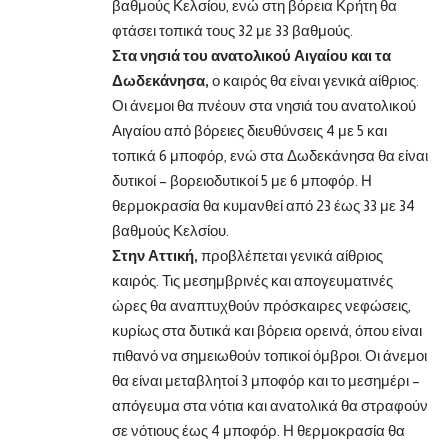
βαθμούς Κελσίου, ενώ στη βόρεια Κρήτη θα
φτάσει τοπικά τους 32 με 33 βαθμούς.
Στα νησιά του ανατολικού Αιγαίου και τα
Δωδεκάνησα,
ο καιρός θα είναι γενικά αίθριος.
Οι άνεμοι θα πνέουν στα νησιά του ανατολικού
Αιγαίου από βόρειες διευθύνσεις 4 με 5 και
τοπικά 6 μποφόρ, ενώ στα Δωδεκάνησα θα είναι
δυτικοί – βορειοδυτικοί 5 με 6 μποφόρ. Η
θερμοκρασία θα κυμανθεί από 23 έως 33 με 34
βαθμούς Κελσίου.
Στην Αττική,
προβλέπεται γενικά αίθριος
καιρός. Τις μεσημβρινές και απογευματινές
ώρες θα αναπτυχθούν πρόσκαιρες νεφώσεις,
κυρίως στα δυτικά και βόρεια ορεινά, όπου είναι
πιθανό να σημειωθούν τοπικοί όμβροι. Οι άνεμοι
θα είναι μεταβλητοί 3 μποφόρ και το μεσημέρι –
απόγευμα στα νότια και ανατολικά θα στραφούν
σε νότιους έως 4 μποφόρ. Η θερμοκρασία θα