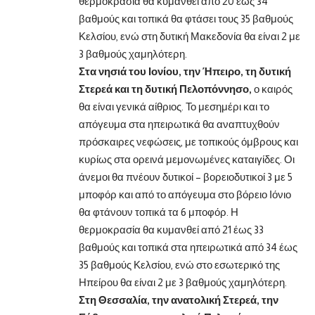
θερμοκρασία θα κυμανθεί από 20 έως 34
βαθμούς και τοπικά θα φτάσει τους 35 βαθμούς
Κελσίου, ενώ στη δυτική Μακεδονία θα είναι 2 με
3 βαθμούς χαμηλότερη.
Στα νησιά του Ιονίου, την Ήπειρο, τη δυτική
Στερεά και τη δυτική Πελοπόννησο,
ο καιρός
θα είναι γενικά αίθριος. Το μεσημέρι και το
απόγευμα στα ηπειρωτικά θα αναπτυχθούν
πρόσκαιρες νεφώσεις, με τοπικούς όμβρους και
κυρίως στα ορεινά μεμονωμένες καταιγίδες. Οι
άνεμοι θα πνέουν δυτικοί – βορειοδυτικοί 3 με 5
μποφόρ και από το απόγευμα στο βόρειο Ιόνιο
θα φτάνουν τοπικά τα 6 μποφόρ. Η
θερμοκρασία θα κυμανθεί από 21 έως 33
βαθμούς και τοπικά στα ηπειρωτικά από 34 έως
35 βαθμούς Κελσίου, ενώ στο εσωτερικό της
Ηπείρου θα είναι 2 με 3 βαθμούς χαμηλότερη.
Στη Θεσσαλία, την ανατολική Στερεά, την