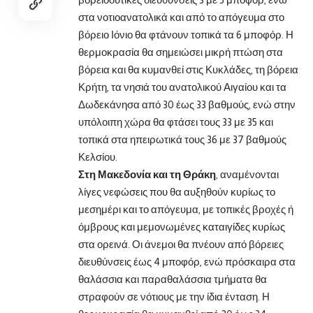
στα νοτιοανατολικά και από το απόγευμα στο
βόρειο Ιόνιο θα φτάνουν τοπικά τα 6 μποφόρ. Η
θερμοκρασία θα σημειώσει μικρή πτώση στα
βόρεια και θα κυμανθεί στις Κυκλάδες, τη βόρεια
Κρήτη, τα νησιά του ανατολικού Αιγαίου και τα
Δωδεκάνησα από 30 έως 33 βαθμούς, ενώ στην
υπόλοιπη χώρα θα φτάσει τους 33 με 35 και
τοπικά στα ηπειρωτικά τους 36 με 37 βαθμούς
Κελσίου.
Στη Μακεδονία και τη Θράκη
, αναμένονται
λίγες νεφώσεις που θα αυξηθούν κυρίως το
μεσημέρι και το απόγευμα, με τοπικές βροχές ή
όμβρους και μεμονωμένες καταιγίδες κυρίως
στα ορεινά. Οι άνεμοι θα πνέουν από βόρειες
διευθύνσεις έως 4 μποφόρ, ενώ πρόσκαιρα στα
θαλάσσια και παραθαλάσσια τμήματα θα
στραφούν σε νότιους με την ίδια ένταση. Η