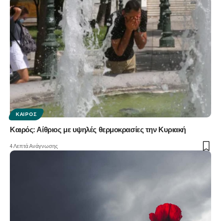
ΚΑΙΡΌΣ
Καιρός: Αίθριος με υψηλές θερμοκρασίες την Κυριακή
4 Λεπτά Ανάγνωσης