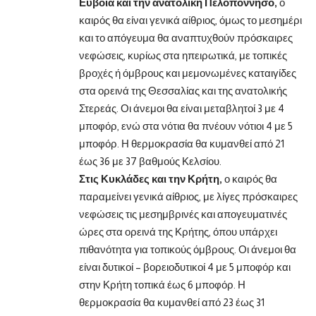
Εύβοια και την ανατολική Πελοπόννησο,
ο
καιρός θα είναι γενικά αίθριος, όμως το μεσημέρι
και το απόγευμα θα αναπτυχθούν πρόσκαιρες
νεφώσεις, κυρίως στα ηπειρωτικά, με τοπικές
βροχές ή όμβρους και μεμονωμένες καταιγίδες
στα ορεινά της Θεσσαλίας και της ανατολικής
Στερεάς. Οι άνεμοι θα είναι μεταβλητοί 3 με 4
μποφόρ, ενώ στα νότια θα πνέουν νότιοι 4 με 5
μποφόρ. Η θερμοκρασία θα κυμανθεί από 21
έως 36 με 37 βαθμούς Κελσίου.
Στις Κυκλάδες και την Κρήτη,
ο καιρός θα
παραμείνει γενικά αίθριος, με λίγες πρόσκαιρες
νεφώσεις τις μεσημβρινές και απογευματινές
ώρες στα ορεινά της Κρήτης, όπου υπάρχει
πιθανότητα για τοπικούς όμβρους. Οι άνεμοι θα
είναι δυτικοί – βορειοδυτικοί 4 με 5 μποφόρ και
στην Κρήτη τοπικά έως 6 μποφόρ. Η
θερμοκρασία θα κυμανθεί από 23 έως 31