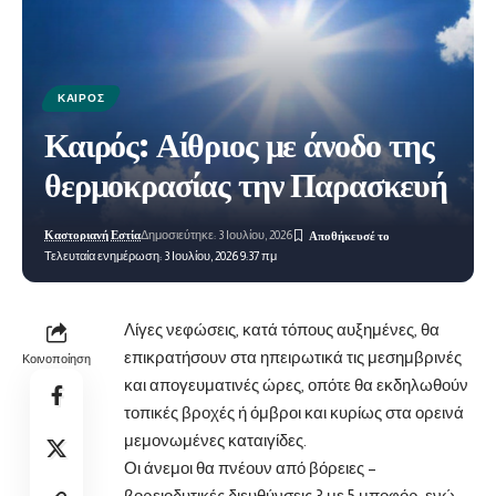
ΚΑΙΡΌΣ
Καιρός: Αίθριος με άνοδο της
θερμοκρασίας την Παρασκευή
Καστοριανή Εστία
Δημοσιεύτηκε: 3 Ιουλίου, 2026
Τελευταία ενημέρωση: 3 Ιουλίου, 2026 9:37 πμ
Λίγες νεφώσεις, κατά τόπους αυξημένες, θα
επικρατήσουν στα ηπειρωτικά τις μεσημβρινές
Κοινοποίηση
και απογευματινές ώρες, οπότε θα εκδηλωθούν
τοπικές βροχές ή όμβροι και κυρίως στα ορεινά
μεμονωμένες καταιγίδες.
Οι άνεμοι θα πνέουν από βόρειες –
βορειοδυτικές διευθύνσεις 3 με 5 μποφόρ, ενώ