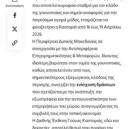
που αποτελεί κορυφαίο σταθμό για τον κλάδο
Κοινοποίηση
της γουνοποιίας και σημείο αναφοράς για την
παγκόσμια αγορά μόδας, ετοιμάζεται να
φιλοξενήσει η Καστοριά από 16 έως 19 Απριλίου
2026.
Η Περιφέρεια Δυτικής Μακεδονίας σε
συνεργασία με την Αντιπεριφέρεια
Επιχειρηματικότητας & Μεταφορών, δίνοντας
ιδιαίτερη βαρύτητα στον τομέα της γουνοποιίας,
καθώς αποτελεί έναν από τους
σημαντικότερους εξαγωγικούς κλάδους της
περιοχής, συνεχίζει την
ενίσχυση δράσεων
που σχετίζονται με την ανάπτυξη, την
εξωστρέφεια και την ανταγωνιστικότητα των
επιχειρήσεων του χώρου, αναγνωρίζοντας τη
συμβολή τους στην τοπική οικονομία.
Η Διεθνής Έκθεση Γούνας Καστοριάς, εδώ και
δεκαετίες, αποτελεί θεσμό που προάγει την