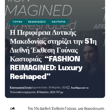
ΓΟΎΝΑ
ΕΚΔΗΛΏΣΕΙΣ
ΚΑΣΤΟΡΙΆ
Η Περιφέρεια Δυτικής
Μακεδονίας στηρίζει την 51η
Διεθνή Έκθεση Γούνας
Καστοριάς “FASHION
REIMAGINED: Luxury
Reshaped”
Καστοριανή Εστία
Δημοσιεύτηκε: 30 Μαρτίου, 2026
Τελευταία ενημέρωση: 30 Μαρτίου, 2026 7:07 μμ
Την 51η Διεθνή Έκθεση Γούνας, μια διοργάνωση