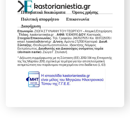
Πνευματικά δικαιώματα
Όρους χρήσης
Πολιτική απορρήτου
Επικοινωνία
Διαφήμιση
Επωνυμία:
ΖΙΩΓΑ ΣΤΥΛΙΑΝΗ ΤΟΥ ΓΕΩΡΓΙΟΥ – Ατομική Επιχείρηση
,
Τίτλος:
kastorianiestia.gr ,
ΑΦΜ:
103040910
ΔΟΥ
: Καστοριάς ,
Στοιχεία Επικοινωνίας:
Τηλ. Γραφείου: 2467027935 | Κιν. 6937229370 |
email: kasestia@otenet.gr ,
Δ/νση:
Αμύντα 2 52100 Καστοριά .
Διευθ.
Σύνταξης:
Θεοδώρα Κωτσοπούλου , Ιδιοκτήτης, Νόμιμος
Εκπρόσωπος,
Διευθυντής και Δικαιούχος ονόματος τομέα
(domain name):
Ζιώγα Γ. Στυλιανή
* Δήλωση συμμόρφωσης με τη Σύσταση (ΕΕ) 2018/334 της Επιτροπής
της 1ης Μαρτίου 2018, σχετικά με τα μέτρα για την αποτελεσματική
αντιμετώπιση του παράνομου περιεχομένου στο διαδίκτυο (L 63)