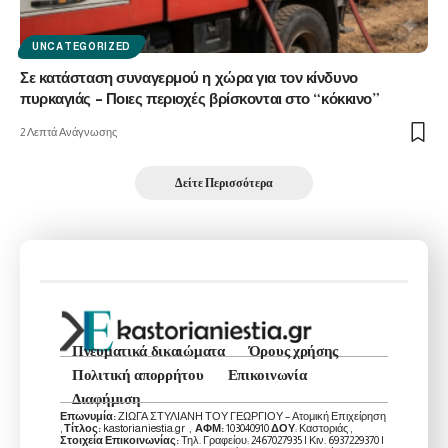
UNCATEGORIZED
Σε κατάσταση συναγερμού η χώρα για τον κίνδυνο
πυρκαγιάς – Ποιες περιοχές βρίσκονται στο “κόκκινο”
2 Λεπτά Ανάγνωσης
Δείτε Περισσότερα
Πνευματικά δικαιώματα
Όρους χρήσης
Πολιτική απορρήτου
Επικοινωνία
Διαφήμιση
Επωνυμία:
ΖΙΩΓΑ ΣΤΥΛΙΑΝΗ ΤΟΥ ΓΕΩΡΓΙΟΥ – Ατομική Επιχείρηση
,
Τίτλος:
kastorianiestia.gr ,
ΑΦΜ:
103040910
ΔΟΥ
: Καστοριάς ,
Στοιχεία Επικοινωνίας:
Τηλ. Γραφείου: 2467027935 | Κιν. 6937229370 |