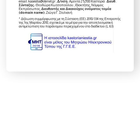
email: kasestia@otenet.gr ,
Δ/νση:
Αμύντα 2 52100 Καστοριά .
Διευθ.
Σύνταξης:
Θεοδώρα Κωτσοπούλου , Ιδιοκτήτης, Νόμιμος
Εκπρόσωπος,
Διευθυντής και Δικαιούχος ονόματος τομέα
(domain name):
Ζιώγα Γ. Στυλιανή
* Δήλωση συμμόρφωσης με τη Σύσταση (ΕΕ) 2018/334 της Επιτροπής
της 1ης Μαρτίου 2018, σχετικά με τα μέτρα για την αποτελεσματική
αντιμετώπιση του παράνομου περιεχομένου στο διαδίκτυο (L 63)