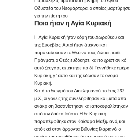
Παράλληλα, τιμάται και η μνήμη του Αγίου
Οδυσσέα του Νεομάρτυρα, ο οποίος μαρτύρησε
για την πίστη του.
Ποια ήταν η Αγία Κυριακή
Η Αγία Κυριακή ήταν κόρη του Δωροθέου και
της Ευσεβίας. Αυτοί ήταν άτεκνοι και
παρακαλούσαν το Θεό να τους δώσει παιδί.
Πράγματι, ο Θεός ευδόκησε, και το χριστιανικό
αυτό ζευγάρι, απέκτησε παιδί. Γεννήθηκε ημέρα
Κυριακή, γι’ αυτό και της έδωσαν το όνομα
Κυριακή.
Κατά το διωγμό του Διοκλητιανού, το έτος 282
μ.Χ., οι γονείς της συνελήφθησαν και μετά από
ανάκριση βασανίστηκαν και αποκεφαλίστηκαν
από τον δούκα Ιούστο. Η δε Κυριακή
παραπέμφθηκε στον Καίσαρα Μαξιμιανό, και
από εκεί στον άρχοντα Βιθυνίας Ιλαριανό, ο
οποίος της υπενθύμισε ότι η ομορφιά της είναι