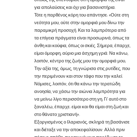
για απολαύσεις και όχι για βασανιστήρια.
Τότε η παρθένος κόρη του απάντησε: «Ούτε στη
νεότητα μου, ούτε στην ομορφιά μου δίνω την
παραμικρή προσοχή. Και τα λαμπρότερα από
τα επίγεια πράγματα είναι προσωρινά, όπως τα
άνθη και κούφια, όπως οι σκιές. Σήμερα, έπαρχε,
είμαι όμορφη, αύριο μια άσχημη γριά. Να κάνω,
λοιπόν, κέντρο της ζωής μου την ομορφιά μου;
Την αξία της, όμως, τη γνώρισα στις ρυτίδες, που
την περιμένουν και στον τάφο που την καλεί.
Νόμισες, λοιπόν, ότι θα κάνω την τερατώδη
ανοησία, να χάσω την αιώνια λαμπρότητα για
να μείνω λίγο περισσότερο στη γη; Γι’ αυτό στο
ξαναλέω, έπαρχε: είμαι και θα είμαι στη ζωή και
στο θάνατο χριστιανή».
Εξοργισμένος ο Ιλαριανός, σκληρά τη βασάνισε
και διέταξε να την αποκεφαλίσουν. Αλλά πριν