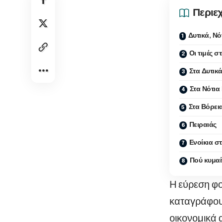
Περιε
Δυτικά, Νό
Οι τιμές σ
Στα Δυτικ
Στα Νότια
Στα Βόρει
Πειραιάς
Ενοίκια σ
Πού κυμαίν
Η εύρεση φοι
καταγράφουν
οικονομικά 