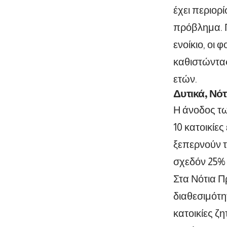
έχει περιορ
πρόβλημα. 
ενοίκιο, οι
καθιστώντας
ετών.
Δυτικά, Νότ
Η άνοδος τω
10 κατοικίες
ξεπερνούν τ
σχεδόν 25% 
Στα Νότια Πρ
διαθεσιμότη
κατοικίες ζ