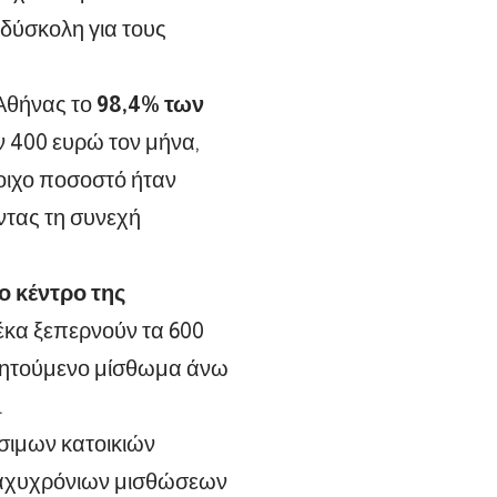
 δύσκολη για τους
 Αθήνας το
98,4% των
ν 400 ευρώ τον μήνα,
τοιχο ποσοστό ήταν
ντας τη συνεχή
το κέντρο της
έκα ξεπερνούν τα 600
 ζητούμενο μίσθωμα άνω
.
έσιμων κατοικιών
βραχυχρόνιων μισθώσεων