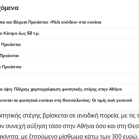
χόμενα
τια και Βόρεια Προάστια: «Ράλι ανόδου» στα ενοίκια
το Κέντρο έως 50 τ.μ.
ά Προάστια
 Προάστια
α Προάστια
τα ύψη: Πλήρης χαρτογράφηση φοιτητικής στέγης στην Αθήνα
ονται τα φοιτητικά ενοίκια στη Θεσσαλονίκη: Οι τιμές ανά γειτονιά
τητικής στέγης βρίσκεται σε ανοδική πορεία, με τις 
 συνεχή αύξηση τόσο στην Αθήνα όσο και στη Θεσ
ακίνητα, με ζητούμενο μίσθωμα κάτω των 300 ευρώ,