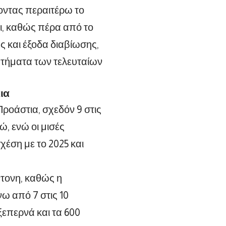
νοντας περαιτέρω το
ι, καθώς πέρα από το
ς και έξοδα διαβίωσης,
ητήματα των τελευταίων
ια
Προάστια, σχεδόν 9 στις
ώ, ενώ οι μισές
χέση με το 2025 και
ντονη, καθώς η
ω από 7 στις 10
επερνά και τα 600