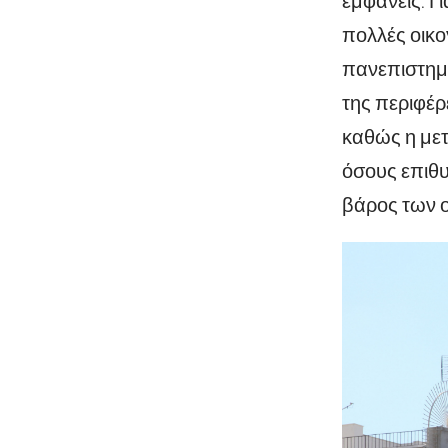
εμφανείς. Γ
πολλές οικο
πανεπιστημι
της περιφέρ
καθώς η μετ
όσους επιθ
βάρος των ο