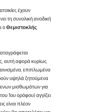
ατοικίες έχουν
ει τη συνολική ανοδική
s o
Θεμιστοκλής
καταγράφεται
ς, αυτή αφορά κυρίως
ακαινισμένα, επιπλωμένα
ρούν υψηλά ζητούμενα
μενων μισθωμάτων για
 του 1ου ορόφου) αγγίζει
ις είναι πλέον