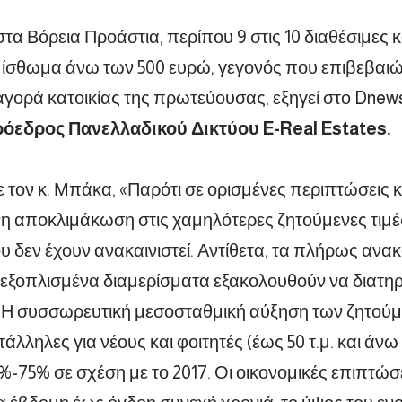
στα Βόρεια Προάστια, περίπου 9 στις 10 διαθέσιμες κ
ίσθωμα άνω των 500 ευρώ, γεγονός που επιβεβαιών
αγορά κατοικίας της πρωτεύουσας, εξηγεί στο Dnew
όεδρος Πανελλαδικού Δικτύου E-Real Estates.
τον κ. Μπάκα, «Παρότι σε ορισμένες περιπτώσεις 
η αποκλιμάκωση στις χαμηλότερες ζητούμενες τιμέ
ου δεν έχουν ανακαινιστεί. Αντίθετα, τα πλήρως αν
 εξοπλισμένα διαμερίσματα εξακολουθούν να διατη
 Η συσσωρευτική μεσοσταθμική αύξηση των ζητού
τάλληλες για νέους και φοιτητές (έως 50 τ.μ. και άνω
%-75% σε σχέση με το 2017. Οι οικονομικές επιπτώσε