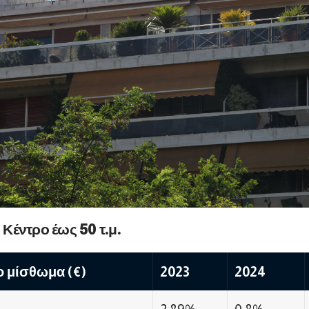
ο Κέντρο έως 50 τ.μ.
 μίσθωμα (€)
2023
2024