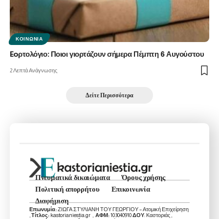
ΚΟΙΝΩΝΊΑ
Eoρτολόγιο: Ποιοι γιορτάζουν σήμερα Πέμπτη 6 Αυγούστου
2 Λεπτά Ανάγνωσης
Δείτε Περισσότερα
Πνευματικά δικαιώματα
Όρους χρήσης
Πολιτική απορρήτου
Επικοινωνία
Διαφήμιση
Επωνυμία:
ΖΙΩΓΑ ΣΤΥΛΙΑΝΗ ΤΟΥ ΓΕΩΡΓΙΟΥ – Ατομική Επιχείρηση
,
Τίτλος:
kastorianiestia.gr ,
ΑΦΜ:
103040910
ΔΟΥ
: Καστοριάς ,