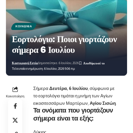
ΚΟΙΝΩΝΊΑ
Εορτολόγιο: Ποιοι γιορτάζουν
σήμερα 6 Ιουλίου
Καστοριανή Εστία
Δημοσιεύτηκε: 6 Ιουλίου, 2026
Τελευταία ενημέρωση: 6 Ιουλίου, 2026 9:06 πμ
Σήμερα
Δευτέρα, 6 Ιουλίου
, σύμφωνα με
το εορτολόγιο τιμάται η μνήμη των Αγίων
Κοινοποίηση
εικοσιτεσσάρων Μαρτύρων,
Αγίου Σισώη
.
Τα ονόματα που γιορτάζουν
σήμερα είναι τα εξής:
Λύκιος,