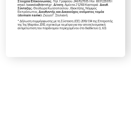
Στοιχεία Επικοινωνίας:
Τηλ. Γραφείου: 2467027935 | Κιν. 6937229370 |
email: kasestia@otenet.gr ,
Δ/νση:
Αμύντα 2 52100 Καστοριά .
Διευθ.
Σύνταξης:
Θεοδώρα Κωτσοπούλου , Ιδιοκτήτης, Νόμιμος
Εκπρόσωπος,
Διευθυντής και Δικαιούχος ονόματος τομέα
(domain name):
Ζιώγα Γ. Στυλιανή
* Δήλωση συμμόρφωσης με τη Σύσταση (ΕΕ) 2018/334 της Επιτροπής
της 1ης Μαρτίου 2018, σχετικά με τα μέτρα για την αποτελεσματική
αντιμετώπιση του παράνομου περιεχομένου στο διαδίκτυο (L 63)