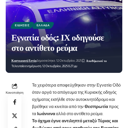
ΕΙΔΉΣΕΙΣ
ΕΛΛΆΔΑ
Εγνατία οδός: ΙΧ οδηγούσε
στο αντίθετο ρεύμα
Καστοριανή Εστία
Δημοσιεύτηκε: 12 Οκτωβρίου, 2025
Τελευταία ενημέρωση: 12 Οκτωβρίου, 2025 8:27 μμ
Τα χειρότερα αποφεύχθηκαν στην Εγνατία Οδό
όταν αργά το απόγευμα της Κυριακής οδηγός
Κοινοποίηση
οχήματος εισήλθε στον αυτοκινητόδρομο και
βρέθηκε να κινείται από
την
Θεσπρωτία
προς
τα
Ιωάννινα
αλλά στο αντίθετο ρεύμα.
Το όχημα έγινε αντιληπτό μεταξύ Τύριας και
Δωδώνης από τους σταθμούς της Εγνατίας