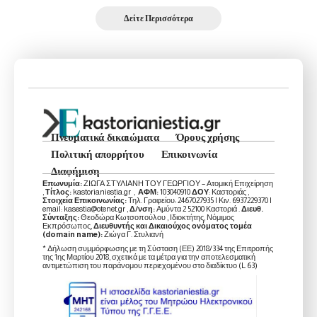
Δείτε Περισσότερα
Πνευματικά δικαιώματα
Όρους χρήσης
Πολιτική απορρήτου
Επικοινωνία
Διαφήμιση
Επωνυμία:
ΖΙΩΓΑ ΣΤΥΛΙΑΝΗ ΤΟΥ ΓΕΩΡΓΙΟΥ – Ατομική Επιχείρηση
,
Τίτλος:
kastorianiestia.gr ,
ΑΦΜ:
103040910
ΔΟΥ
: Καστοριάς ,
Στοιχεία Επικοινωνίας:
Τηλ. Γραφείου: 2467027935 | Κιν. 6937229370 |
email: kasestia@otenet.gr ,
Δ/νση:
Αμύντα 2 52100 Καστοριά .
Διευθ.
Σύνταξης:
Θεοδώρα Κωτσοπούλου , Ιδιοκτήτης, Νόμιμος
Εκπρόσωπος,
Διευθυντής και Δικαιούχος ονόματος τομέα
(domain name):
Ζιώγα Γ. Στυλιανή
* Δήλωση συμμόρφωσης με τη Σύσταση (ΕΕ) 2018/334 της Επιτροπής
της 1ης Μαρτίου 2018, σχετικά με τα μέτρα για την αποτελεσματική
αντιμετώπιση του παράνομου περιεχομένου στο διαδίκτυο (L 63)