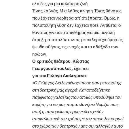
ελπίδες για μια καλύτερη ζωή.
Ένας καβγάς. Μια λάθος κίνηση. Ένας θάνατος
που έρχεται νωρίτερα απ’ ότι έπρεπε. Όμως, η
πολυπόθητη λύση δεν έρχεται ποτέ. Αντίθετα, ο
θάνατος γίνεται ο σπινθήρας για μια μεγάλη
έκρηξη, αποκαλύπτοντας με σκληρό χιούμορ τις
ψευδαισθήσεις, τις ενοχές και τα αδιέξοδα των
ηρώων.
Ο κριτικός θεάτρου, Κώστας
Γεωργουσόπουλος, έχει πει
για τον Γιώργο Διαλεγμένο:
«Ο Γιώργος Διαλεγμένος έπεσε σαν μετεωρίτης
στη θεατρική μας αγορά. Και αποδείχτηκε
πάμφωτος γαλαξίας που απλώς υποδύθηκε τον
κομήτη για να μας παραπλανήσει.Νομίζω πως
αυτή η παρομοίωση ερμηνεύει σχεδόν
αποκαλυπτικά τον τρόπο με τον οποίο λειτουργεί
στο χώρο των θεατρικών μας συναλλαγών αυτό