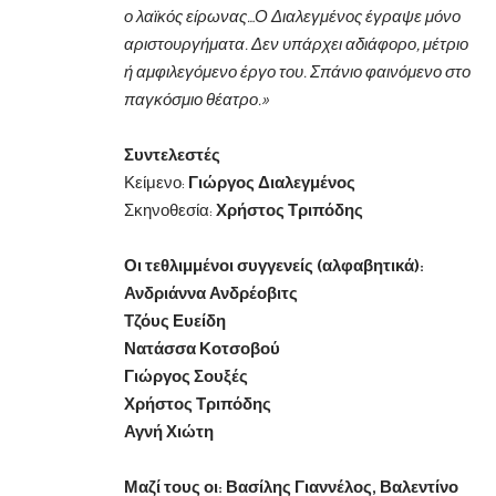
ο λαϊκός είρωνας…Ο Διαλεγμένος έγραψε μόνο
αριστουργήματα. Δεν υπάρχει αδιάφορο, μέτριο
ή αμφιλεγόμενο έργο του. Σπάνιο φαινόμενο στο
παγκόσμιο θέατρο.»
Συντελεστές
Κείμενο:
Γιώργος Διαλεγμένος
Σκηνοθεσία:
Χρήστος Τριπόδης
Οι τεθλιμμένοι συγγενείς (αλφαβητικά):
Ανδριάννα Ανδρέοβιτς
Τζόυς Ευείδη
Νατάσσα Κοτσοβού
Γιώργος Σουξές
Χρήστος Τριπόδης
Αγνή Χιώτη
Μαζί τους οι: Βασίλης Γιαννέλος, Βαλεντίνο