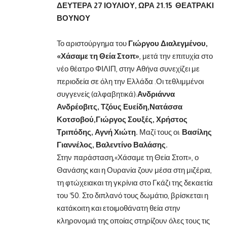
ΔΕΥΤΕΡΑ 27 ΙΟΥΛΙΟΥ, ΩΡΑ 21.15
ΘΕΑΤΡΑΚΙ
ΒΟΥΝΟΥ
Το αριστούργημα του
Γιώργου Διαλεγμένου,
«Χάσαμε τη Θεία Στοπ»
, μετά την επιτυχία στο
νέο θέατρο ΦΙΛΙΠ, στην Αθήνα συνεχίζει με
περιοδεία σε όλη την Ελλάδα .Οι τεθλιμμένοι
συγγενείς (αλφαβητικά):
Ανδριάννα
Ανδρέοβιτς, Τζόυς Ευείδη,Νατάσσα
Κοτσοβού,Γιώργος Σουξές, Χρήστος
Τριπόδης, Αγνή Χιώτη.
Μαζί τους οι:
Βασίλης
Γιαννέλος, Βαλεντίνο Βαλάσης.
Στην παράσταση,«Χάσαμε τη Θεία Στοπ», ο
Θανάσης και η Ουρανία ζουν μέσα στη μιζέρια,
τη φτώχειακαι τη γκρίνια στο Γκάζι της δεκαετία
του ‘50. Στο διπλανό τους δωμάτιο, βρίσκεται η
κατάκοιτη και ετοιμοθάνατη θεία στην
κληρονομιά της οποίας στηρίζουν όλες τους τις