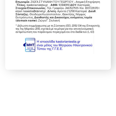
Επωνυμία:
ΖΙΩΓΑ ΣΤΥΛΙΑΝΗ ΤΟΥ ΓΕΩΡΓΙΟΥ – Ατομική Επιχείρηση
,
Τίτλος:
kastorianiestia.gr ,
ΑΦΜ:
103040910
ΔΟΥ
: Καστοριάς ,
Στοιχεία Επικοινωνίας:
Τηλ. Γραφείου: 2467027935 | Κιν. 6937229370 |
email: kasestia@otenet.gr ,
Δ/νση:
Αμύντα 2 52100 Καστοριά .
Διευθ.
Σύνταξης:
Θεοδώρα Κωτσοπούλου , Ιδιοκτήτης, Νόμιμος
Εκπρόσωπος,
Διευθυντής και Δικαιούχος ονόματος τομέα
(domain name):
Ζιώγα Γ. Στυλιανή
* Δήλωση συμμόρφωσης με τη Σύσταση (ΕΕ) 2018/334 της Επιτροπής
της 1ης Μαρτίου 2018, σχετικά με τα μέτρα για την αποτελεσματική
αντιμετώπιση του παράνομου περιεχομένου στο διαδίκτυο (L 63)