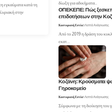
δίωξη για αδικήματα…
τη εγκαύματα κατά τη
ΟΠΕΚΕΠΕ: Πώς ξεσκεπ
 Κυριακή στην
επιδοτήσεων στην Κοζά
Καστοριανή Εστία
3 Λεπτά Ανάγνωσης
Από το 2019 η δράση του κυκλ
εκατ.…
Κοζάνη: Κρούσματα ψώ
Γηροκομείο
Καστοριανή Εστία
1 Λεπτά Ανάγνωσης
Σύμφωνα με τη διοίκηση του γ