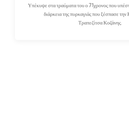
Υπέκυψε στα τραύματα του ο 71χρονος που υπέσ
διάρκεια της πυρκαγιάς που ξέσπασε την
Τραπεζίτσα Κοζάνης.