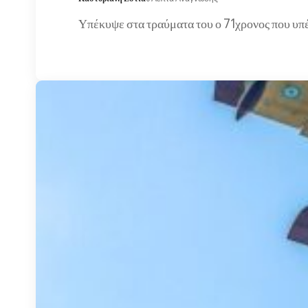
Υπέκυψε στα τραύματα του ο 71χρονος που υπέ