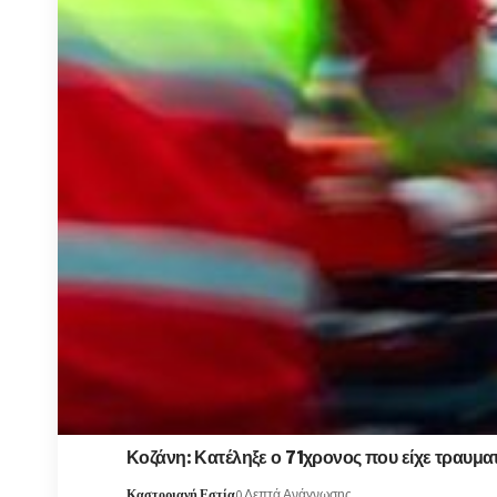
Κοζάνη: Κατέληξε ο 71χρονος που είχε τραυμα
Καστοριανή Εστία
0 Λεπτά Ανάγνωσης