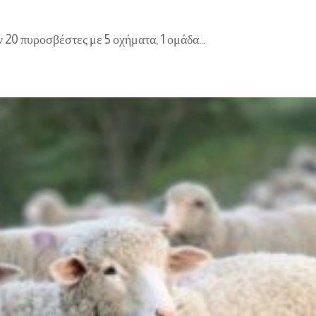
ν 20 πυροσβέστες με 5 οχήματα, 1 ομάδα…