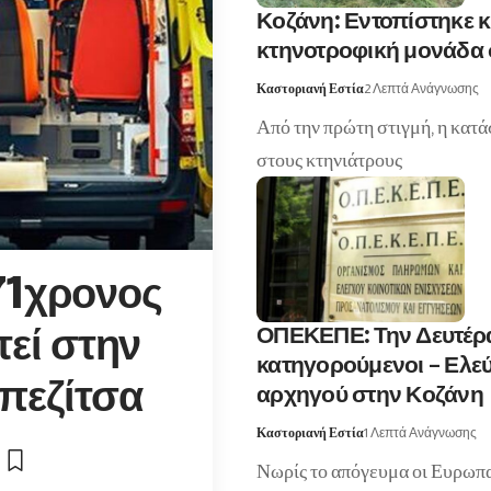
Κοζάνη: Εντοπίστηκε 
κτηνοτροφική μονάδα 
Καστοριανή Εστία
2 Λεπτά Ανάγνωσης
Από την πρώτη στιγμή, η κατ
στους κτηνιάτρους
 71χρονος
ΟΠΕΚΕΠΕ: Την Δευτέρα
τεί στην
κατηγορούμενοι – Ελεύ
πεζίτσα
αρχηγού στην Κοζάνη
Καστοριανή Εστία
1 Λεπτά Ανάγνωσης
Νωρίς το απόγευμα οι Ευρωπαί