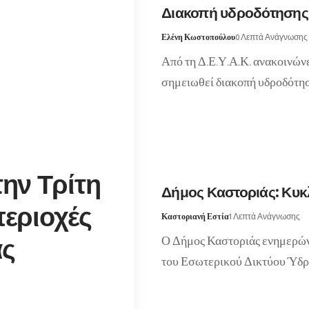
Διακοπή υδροδότησης 
Ελένη Κωστοπούλου
0 Λεπτά Ανάγνωσης
Από τη Δ.Ε.Υ.Α.Κ. ανακοινών
σημειωθεί διακοπή υδροδότησ
ην Τρίτη
Δήμος Καστοριάς: Κυκ
περιοχές
Καστοριανή Εστία
1 Λεπτά Ανάγνωσης
Ο Δήμος Καστοριάς ενημερώνε
άς
του Εσωτερικού Δικτύου Ύδ