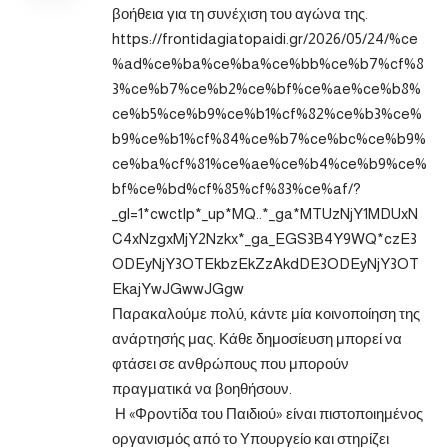
βοήθεια για τη συνέχιση του αγώνα της.
https://frontidagiatopaidi.gr/2026/05/24/%ce
%ad%ce%ba%ce%ba%ce%bb%ce%b7%cf%8
3%ce%b7%ce%b2%ce%bf%ce%ae%ce%b8%
ce%b5%ce%b9%ce%b1%cf%82%ce%b3%ce%
b9%ce%b1%cf%84%ce%b7%ce%bc%ce%b9%
ce%ba%cf%81%ce%ae%ce%b4%ce%b9%ce%
bf%ce%bd%cf%85%cf%83%ce%af/?
_gl=1*cwctlp*_up*MQ..*_ga*MTUzNjY1MDUxN
C4xNzgxMjY2Nzkx*_ga_EGS3B4Y9WQ*czE3
ODEyNjY3OTEkbzEkZzAkdDE3ODEyNjY3OT
EkajYwJGwwJGgw
Παρακαλούμε πολύ, κάντε μία κοινοποίηση της
ανάρτησής μας. Κάθε δημοσίευση μπορεί να
φτάσει σε ανθρώπους που μπορούν
πραγματικά να βοηθήσουν.
Η «Φροντίδα του Παιδιού» είναι πιστοποιημένος
οργανισμός από το Υπουργείο και στηρίζει