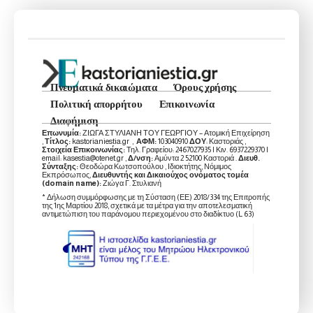
Πνευματικά δικαιώματα
Όρους χρήσης
Πολιτική απορρήτου
Επικοινωνία
Διαφήμιση
Επωνυμία:
ΖΙΩΓΑ ΣΤΥΛΙΑΝΗ ΤΟΥ ΓΕΩΡΓΙΟΥ – Ατομική Επιχείρηση
,
Τίτλος:
kastorianiestia.gr ,
ΑΦΜ:
103040910
ΔΟΥ
: Καστοριάς ,
Στοιχεία Επικοινωνίας:
Τηλ. Γραφείου: 2467027935 | Κιν. 6937229370 |
email: kasestia@otenet.gr ,
Δ/νση:
Αμύντα 2 52100 Καστοριά .
Διευθ.
Σύνταξης:
Θεοδώρα Κωτσοπούλου , Ιδιοκτήτης, Νόμιμος
Εκπρόσωπος,
Διευθυντής και Δικαιούχος ονόματος τομέα
(domain name):
Ζιώγα Γ. Στυλιανή
* Δήλωση συμμόρφωσης με τη Σύσταση (ΕΕ) 2018/334 της Επιτροπής
της 1ης Μαρτίου 2018, σχετικά με τα μέτρα για την αποτελεσματική
αντιμετώπιση του παράνομου περιεχομένου στο διαδίκτυο (L 63)