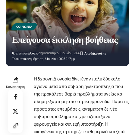
ΚΟΙΝΩΝΊΑ
Επείγουσα έκκληση βοήθειας
Καστοριανή Εστία
Δημοσιεύτηκε: 6 Ιουλίου, 2026
Τελευταία ενημέρωση: 6 Ιουλίου, 2026 2:47 μμ
Η 5χρονη Διονυσία δίνει έναν πολύ δύσκολο
αγώνα μετά από σοβαρή ηλεκτροπληξία που
Κοινοποίηση
της προκάλεσε βαριά προβλήματα υγείας και
πλήρη εξάρτηση από ιατρική φροντίδα.
Παρά τις
πρόσφατες επεμβάσεις, αντιμετωπίζει νέο
σοβαρό πρόβλημα και χρειάζεται ξανά
χειρουργείο και συνεχή υποστήριξη. Η
οικογένειά της τη στηρίζει καθημερινά και ζητά