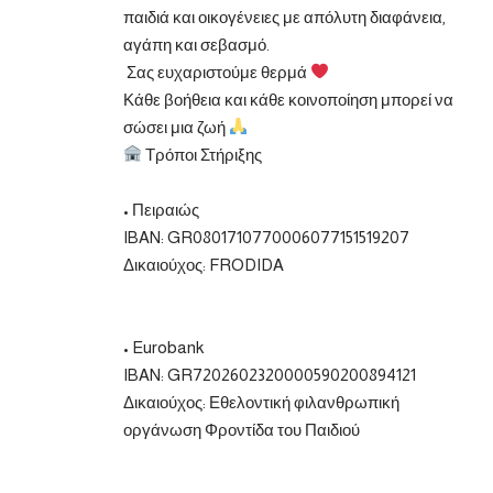
παιδιά και οικογένειες με απόλυτη διαφάνεια,
αγάπη και σεβασμό.
Σας ευχαριστούμε θερμά
Κάθε βοήθεια και κάθε κοινοποίηση μπορεί να
σώσει μια ζωή
Τρόποι Στήριξης
• Πειραιώς
IBAN: GR0801710770006077151519207
Δικαιούχος: FRODIDA
• Eurobank
IBAN: GR7202602320000590200894121
Δικαιούχος: Εθελοντική φιλανθρωπική
οργάνωση Φροντίδα του Παιδιού