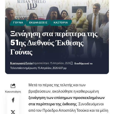
ΓΟΎΝΑ
ΕΚΔΗΛΏΣΕΙΣ
ΚΑΣΤΟΡΙΆ
Ξενάγηση στα περίπτερα της
51ης Διεθνούς Έκθεσης
Γούνας
Καστοριανή Εστία
Δημοσιεύτηκε: 15 Απριλίου, 2026
Τελευταία ενημέρωση: 15 Απριλίου, 2026 6:07 μμ
Μετά το πέρας της τελετής και των
βραβεύσεων, ακολούθησε η καθιερωμένη
Κοινοποίηση
ξενάγηση των επίσημων προσκεκλημένων
στα περίπτερα της έκθεσης
. Συνοδευόμενοι
από τον
Πρόεδρο Αποστόλη Τσούκα και τα μέλη