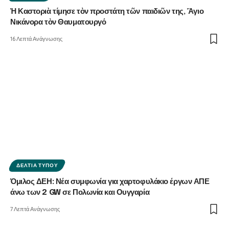
Ἡ Καστοριὰ τίμησε τὸν προστάτη τῶν παιδιῶν της, Ἅγιο
Νικάνορα τὸν Θαυματουργό
16 Λεπτά Ανάγνωσης
ΔΕΛΤΊΑ ΤΎΠΟΥ
Όμιλος ΔΕΗ: Νέα συμφωνία για χαρτοφυλάκιο έργων ΑΠΕ
άνω των 2 GW σε Πολωνία και Ουγγαρία
7 Λεπτά Ανάγνωσης