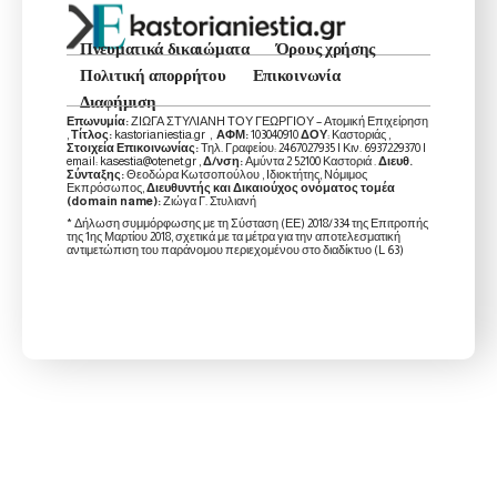
Πνευματικά δικαιώματα
Όρους χρήσης
Πολιτική απορρήτου
Επικοινωνία
Διαφήμιση
Επωνυμία:
ΖΙΩΓΑ ΣΤΥΛΙΑΝΗ ΤΟΥ ΓΕΩΡΓΙΟΥ – Ατομική Επιχείρηση
,
Τίτλος:
kastorianiestia.gr ,
ΑΦΜ:
103040910
ΔΟΥ
: Καστοριάς ,
Στοιχεία Επικοινωνίας:
Τηλ. Γραφείου: 2467027935 | Κιν. 6937229370 |
email: kasestia@otenet.gr ,
Δ/νση:
Αμύντα 2 52100 Καστοριά .
Διευθ.
Σύνταξης:
Θεοδώρα Κωτσοπούλου , Ιδιοκτήτης, Νόμιμος
Εκπρόσωπος,
Διευθυντής και Δικαιούχος ονόματος τομέα
(domain name):
Ζιώγα Γ. Στυλιανή
* Δήλωση συμμόρφωσης με τη Σύσταση (ΕΕ) 2018/334 της Επιτροπής
της 1ης Μαρτίου 2018, σχετικά με τα μέτρα για την αποτελεσματική
αντιμετώπιση του παράνομου περιεχομένου στο διαδίκτυο (L 63)