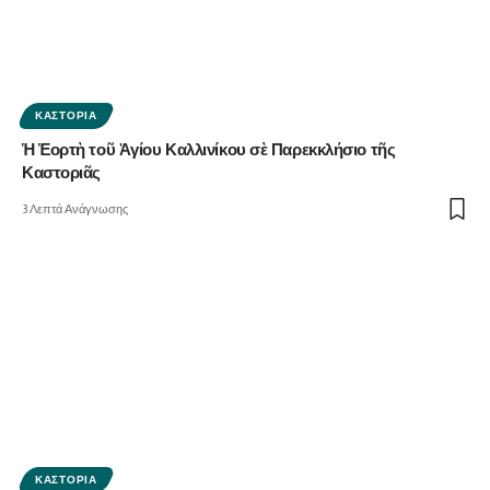
ΚΑΣΤΟΡΙΆ
Ἡ Ἑορτὴ τοῦ Ἁγίου Καλλινίκου σὲ Παρεκκλήσιο τῆς
Καστοριᾶς
3 Λεπτά Ανάγνωσης
ΚΑΣΤΟΡΙΆ