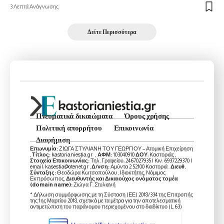
3 Λεπτά Ανάγνωσης
Δείτε Περισσότερα
Πνευματικά δικαιώματα
Όρους χρήσης
Πολιτική απορρήτου
Επικοινωνία
Διαφήμιση
Επωνυμία:
ΖΙΩΓΑ ΣΤΥΛΙΑΝΗ ΤΟΥ ΓΕΩΡΓΙΟΥ – Ατομική Επιχείρηση
,
Τίτλος:
kastorianiestia.gr ,
ΑΦΜ:
103040910
ΔΟΥ
: Καστοριάς ,
Στοιχεία Επικοινωνίας:
Τηλ. Γραφείου: 2467027935 | Κιν. 6937229370 |
email: kasestia@otenet.gr ,
Δ/νση:
Αμύντα 2 52100 Καστοριά .
Διευθ.
Σύνταξης:
Θεοδώρα Κωτσοπούλου , Ιδιοκτήτης, Νόμιμος
Εκπρόσωπος,
Διευθυντής και Δικαιούχος ονόματος τομέα
(domain name):
Ζιώγα Γ. Στυλιανή
* Δήλωση συμμόρφωσης με τη Σύσταση (ΕΕ) 2018/334 της Επιτροπής
της 1ης Μαρτίου 2018, σχετικά με τα μέτρα για την αποτελεσματική
αντιμετώπιση του παράνομου περιεχομένου στο διαδίκτυο (L 63)