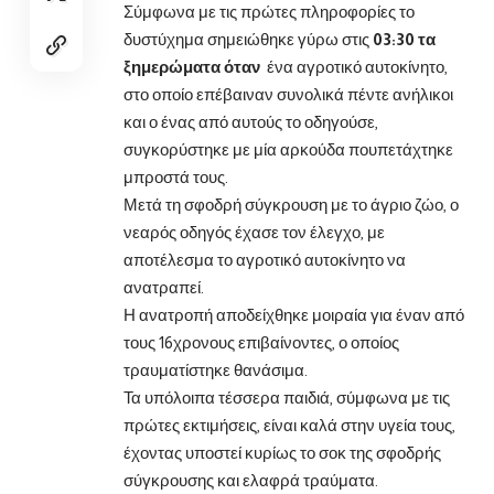
Σύμφωνα με τις πρώτες πληροφορίες το
δυστύχημα σημειώθηκε γύρω στις
03:30 τα
ξημερώματα όταν
ένα αγροτικό αυτοκίνητο,
στο οποίο επέβαιναν συνολικά πέντε ανήλικοι
και ο ένας από αυτούς το οδηγούσε,
συγκορύστηκε με μία αρκούδα πουπετάχτηκε
μπροστά τους.
Μετά τη σφοδρή σύγκρουση με το άγριο ζώο, ο
νεαρός οδηγός έχασε τον έλεγχο, με
αποτέλεσμα το αγροτικό αυτοκίνητο να
ανατραπεί.
Η ανατροπή αποδείχθηκε μοιραία για έναν από
τους 16χρονους επιβαίνοντες, ο οποίος
τραυματίστηκε θανάσιμα.
Τα υπόλοιπα τέσσερα παιδιά, σύμφωνα με τις
πρώτες εκτιμήσεις, είναι καλά στην υγεία τους,
έχοντας υποστεί κυρίως το σοκ της σφοδρής
σύγκρουσης και ελαφρά τραύματα.