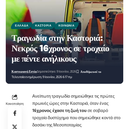
ΕΛΛΆΔΑ
ΚΑΣΤΟΡΙΆ
ΚΟΙΝΩΝΊΑ
Τραγωδία στην Καστοριά:
Νεκρός 16χρονος σε τροχαίο
με πέντε ανήλικους
Καστοριανή Εστία
Δημοσιεύτηκε: 9 Ιουνίου, 2026
Τελευταία ενημέρωση: 9 Ιουνίου, 2026 6:17 πμ
Ανείπωτη τραγωδία σημειώθηκε τις πρώτες
πρωινές ώρες στην Καστοριά, όταν ένας
Κοινοποίηση
16χρονος έχασε τη ζωή του
σε σοβαρό
τροχαίο δυστύχημα που σημειώθηκε κοντά στο
δασάκι της Μεσοποταμίας.