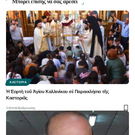
Μπορεί επίσης να σας αρέσει
ΚΑΣΤΟΡΙΆ
Ἡ Ἑορτὴ τοῦ Ἁγίου Καλλινίκου σὲ Παρεκκλήσιο τῆς
Καστοριᾶς
3 Λεπτά Ανάγνωσης