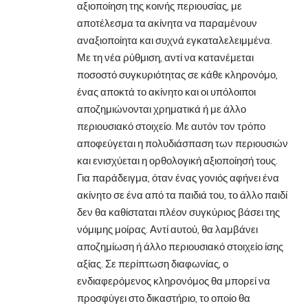
αξιοποίηση της κοινής περιουσίας, με
αποτέλεσμα τα ακίνητα να παραμένουν
αναξιοποίητα και συχνά εγκαταλελειμμένα.
Με τη νέα ρύθμιση, αντί να κατανέμεται
ποσοστό συγκυριότητας σε κάθε κληρονόμο,
ένας αποκτά το ακίνητο και οι υπόλοιποι
αποζημιώνονται χρηματικά ή με άλλο
περιουσιακό στοιχείο. Με αυτόν τον τρόπο
αποφεύγεται η πολυδιάσπαση των περιουσιών
και ενισχύεται η ορθολογική αξιοποίησή τους.
Για παράδειγμα, όταν ένας γονιός αφήνει ένα
ακίνητο σε ένα από τα παιδιά του, το άλλο παιδί
δεν θα καθίσταται πλέον συγκύριος βάσει της
νόμιμης μοίρας. Αντί αυτού, θα λαμβάνει
αποζημίωση ή άλλο περιουσιακό στοιχείο ίσης
αξίας. Σε περίπτωση διαφωνίας, ο
ενδιαφερόμενος κληρονόμος θα μπορεί να
προσφύγει στο δικαστήριο, το οποίο θα