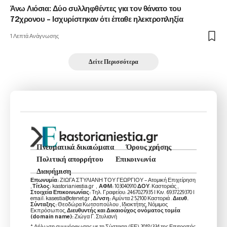
Άνω Λιόσια: Δύο συλληφθέντες για τον θάνατο του
72χρονου – Ισχυρίστηκαν ότι έπαθε ηλεκτροπληξία
1 Λεπτά Ανάγνωσης
Δείτε Περισσότερα
Πνευματικά δικαιώματα
Όρους χρήσης
Πολιτική απορρήτου
Επικοινωνία
Διαφήμιση
Επωνυμία:
ΖΙΩΓΑ ΣΤΥΛΙΑΝΗ ΤΟΥ ΓΕΩΡΓΙΟΥ – Ατομική Επιχείρηση
,
Τίτλος:
kastorianiestia.gr ,
ΑΦΜ:
103040910
ΔΟΥ
: Καστοριάς ,
Στοιχεία Επικοινωνίας:
Τηλ. Γραφείου: 2467027935 | Κιν. 6937229370 |
email: kasestia@otenet.gr ,
Δ/νση:
Αμύντα 2 52100 Καστοριά .
Διευθ.
Σύνταξης:
Θεοδώρα Κωτσοπούλου , Ιδιοκτήτης, Νόμιμος
Εκπρόσωπος,
Διευθυντής και Δικαιούχος ονόματος τομέα
(domain name):
Ζιώγα Γ. Στυλιανή
* Δήλωση συμμόρφωσης με τη Σύσταση (ΕΕ) 2018/334 της Επιτροπής