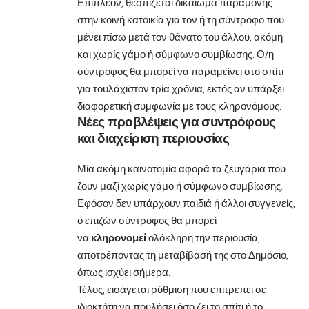
Επιπλέον, θεσπίζεται δικαίωμα παραμονής
στην κοινή κατοικία για τον ή τη σύντροφο που
μένει πίσω μετά τον θάνατο του άλλου, ακόμη
και χωρίς γάμο ή σύμφωνο συμβίωσης. Ο/η
σύντροφος θα μπορεί να παραμείνει στο σπίτι
για τουλάχιστον τρία χρόνια, εκτός αν υπάρξει
διαφορετική συμφωνία με τους κληρονόμους.
Νέες προβλέψεις για συντρόφους
και διαχείριση περιουσίας
Μία ακόμη καινοτομία αφορά τα ζευγάρια που
ζουν μαζί χωρίς γάμο ή σύμφωνο συμβίωσης.
Εφόσον δεν υπάρχουν παιδιά ή άλλοι συγγενείς,
ο επιζών σύντροφος θα μπορεί
να
κληρονομεί
ολόκληρη την περιουσία,
αποτρέποντας τη μεταβίβασή της στο Δημόσιο,
όπως ισχύει σήμερα.
Τέλος, εισάγεται ρύθμιση που επιτρέπει σε
ιδιοκτήτη να πουλήσει όσο ζει το σπίτι ή το