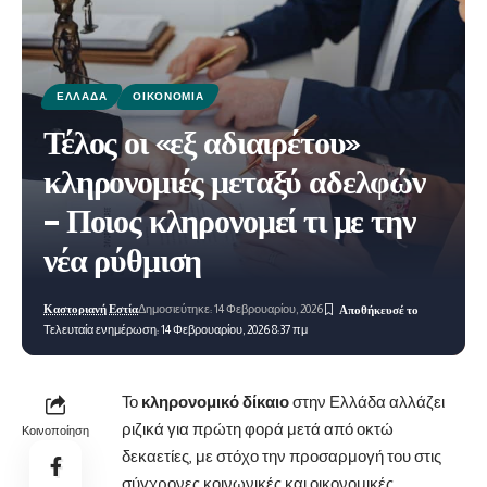
ΕΛΛΆΔΑ
ΟΙΚΟΝΟΜΊΑ
Τέλος οι «εξ αδιαιρέτου»
κληρονομιές μεταξύ αδελφών
– Ποιος κληρονομεί τι με την
νέα ρύθμιση
Καστοριανή Εστία
Δημοσιεύτηκε: 14 Φεβρουαρίου, 2026
Τελευταία ενημέρωση: 14 Φεβρουαρίου, 2026 8:37 πμ
Το
κληρονομικό δίκαιο
στην Ελλάδα αλλάζει
ριζικά για πρώτη φορά μετά από οκτώ
Κοινοποίηση
δεκαετίες, με στόχο την προσαρμογή του στις
σύγχρονες κοινωνικές και οικονομικές