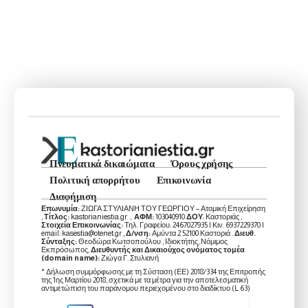
Πνευματικά δικαιώματα
Όρους χρήσης
Πολιτική απορρήτου
Επικοινωνία
Διαφήμιση
Επωνυμία:
ΖΙΩΓΑ ΣΤΥΛΙΑΝΗ ΤΟΥ ΓΕΩΡΓΙΟΥ – Ατομική Επιχείρηση
,
Τίτλος:
kastorianiestia.gr ,
ΑΦΜ:
103040910
ΔΟΥ
: Καστοριάς ,
Στοιχεία Επικοινωνίας:
Τηλ. Γραφείου: 2467027935 | Κιν. 6937229370 |
email: kasestia@otenet.gr ,
Δ/νση:
Αμύντα 2 52100 Καστοριά .
Διευθ.
Σύνταξης:
Θεοδώρα Κωτσοπούλου , Ιδιοκτήτης, Νόμιμος
Εκπρόσωπος,
Διευθυντής και Δικαιούχος ονόματος τομέα
(domain name):
Ζιώγα Γ. Στυλιανή
* Δήλωση συμμόρφωσης με τη Σύσταση (ΕΕ) 2018/334 της Επιτροπής
της 1ης Μαρτίου 2018, σχετικά με τα μέτρα για την αποτελεσματική
αντιμετώπιση του παράνομου περιεχομένου στο διαδίκτυο (L 63)