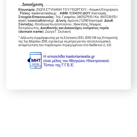
Διαφήμιση
Επωνυμία:
ΖΙΩΓΑ ΣΤΥΛΙΑΝΗ ΤΟΥ ΓΕΩΡΓΙΟΥ – Ατομική Επιχείρηση
,
Τίτλος:
kastorianiestia.gr ,
ΑΦΜ:
103040910
ΔΟΥ
: Καστοριάς ,
Στοιχεία Επικοινωνίας:
Τηλ. Γραφείου: 2467027935 | Κιν. 6937229370 |
email: kasestia@otenet.gr ,
Δ/νση:
Αμύντα 2 52100 Καστοριά .
Διευθ.
Σύνταξης:
Θεοδώρα Κωτσοπούλου , Ιδιοκτήτης, Νόμιμος
Εκπρόσωπος,
Διευθυντής και Δικαιούχος ονόματος τομέα
(domain name):
Ζιώγα Γ. Στυλιανή
* Δήλωση συμμόρφωσης με τη Σύσταση (ΕΕ) 2018/334 της Επιτροπής
της 1ης Μαρτίου 2018, σχετικά με τα μέτρα για την αποτελεσματική
αντιμετώπιση του παράνομου περιεχομένου στο διαδίκτυο (L 63)