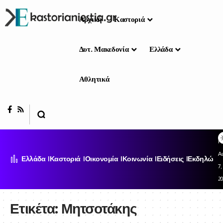
Αρχική
Καστοριά
Δυτ. Μακεδονία
Ελλάδα
Αθλητικά
Π
Α
Ελλάδα
Καστοριά
Οικονομία
Κοινωνία
Ειδήσεις
Εκδηλώσει
7,
2
Ετικέτα:
Μητσοτάκης