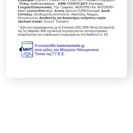
,
Τίτλος:
kastorianiestia.gr ,
ΑΦΜ:
103040910
ΔΟΥ
: Καστοριάς ,
Στοιχεία Επικοινωνίας:
Τηλ. Γραφείου: 2467027935 | Κιν. 6937229370 |
email: kasestia@otenet.gr ,
Δ/νση:
Αμύντα 2 52100 Καστοριά .
Διευθ.
Σύνταξης:
Θεοδώρα Κωτσοπούλου , Ιδιοκτήτης, Νόμιμος
Εκπρόσωπος,
Διευθυντής και Δικαιούχος ονόματος τομέα
(domain name):
Ζιώγα Γ. Στυλιανή
* Δήλωση συμμόρφωσης με τη Σύσταση (ΕΕ) 2018/334 της Επιτροπής
της 1ης Μαρτίου 2018, σχετικά με τα μέτρα για την αποτελεσματική
αντιμετώπιση του παράνομου περιεχομένου στο διαδίκτυο (L 63)