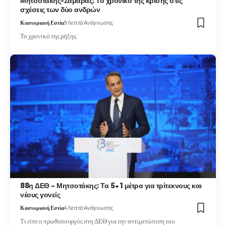
Μητσοτάκης-Σαμαράς: Το χρονικό της κρίσης στις
σχέσεις των δύο ανδρών
Καστοριανή Εστία
9 Λεπτά Ανάγνωσης
Το χρονικό της ρήξης.
88η ΔΕΘ – Μητσοτάκης: Τα 5+1 μέτρα για τρίτεκνους και
νέους γονείς
Καστοριανή Εστία
4 Λεπτά Ανάγνωσης
Τι είπε ο πρωθυπουργός στη ΔΕΘ για την αντιμετώπιση του