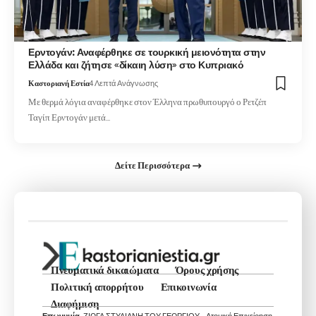
Ερντογάν: Αναφέρθηκε σε τουρκική μειονότητα στην
Ελλάδα και ζήτησε «δίκαιη λύση» στο Κυπριακό
Καστοριανή Εστία
4 Λεπτά Ανάγνωσης
Με θερμά λόγια αναφέρθηκε στον Έλληνα πρωθυπουργό ο Ρετζέπ
Ταγίπ Ερντογάν μετά…
Δείτε Περισσότερα
Πνευματικά δικαιώματα
Όρους χρήσης
Πολιτική απορρήτου
Επικοινωνία
Διαφήμιση
Επωνυμία:
ΖΙΩΓΑ ΣΤΥΛΙΑΝΗ ΤΟΥ ΓΕΩΡΓΙΟΥ – Ατομική Επιχείρηση