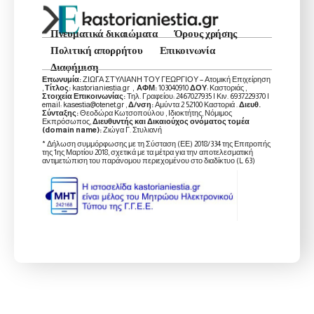
Πνευματικά δικαιώματα
Όρους χρήσης
Πολιτική απορρήτου
Επικοινωνία
Διαφήμιση
Επωνυμία:
ΖΙΩΓΑ ΣΤΥΛΙΑΝΗ ΤΟΥ ΓΕΩΡΓΙΟΥ – Ατομική Επιχείρηση
,
Τίτλος:
kastorianiestia.gr ,
ΑΦΜ:
103040910
ΔΟΥ
: Καστοριάς ,
Στοιχεία Επικοινωνίας:
Τηλ. Γραφείου: 2467027935 | Κιν. 6937229370 |
email: kasestia@otenet.gr ,
Δ/νση:
Αμύντα 2 52100 Καστοριά .
Διευθ.
Σύνταξης:
Θεοδώρα Κωτσοπούλου , Ιδιοκτήτης, Νόμιμος
Εκπρόσωπος,
Διευθυντής και Δικαιούχος ονόματος τομέα
(domain name):
Ζιώγα Γ. Στυλιανή
* Δήλωση συμμόρφωσης με τη Σύσταση (ΕΕ) 2018/334 της Επιτροπής
της 1ης Μαρτίου 2018, σχετικά με τα μέτρα για την αποτελεσματική
αντιμετώπιση του παράνομου περιεχομένου στο διαδίκτυο (L 63)