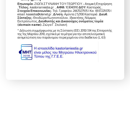
Επωνυμία:
ΖΙΩΓΑ ΣΤΥΛΙΑΝΗ ΤΟΥ ΓΕΩΡΓΙΟΥ – Ατομική Επιχείρηση
,
Τίτλος:
kastorianiestia.gr ,
ΑΦΜ:
103040910
ΔΟΥ
: Καστοριάς ,
Στοιχεία Επικοινωνίας:
Τηλ. Γραφείου: 2467027935 | Κιν. 6937229370 |
email: kasestia@otenet.gr ,
Δ/νση:
Αμύντα 2 52100 Καστοριά .
Διευθ.
Σύνταξης:
Θεοδώρα Κωτσοπούλου , Ιδιοκτήτης, Νόμιμος
Εκπρόσωπος,
Διευθυντής και Δικαιούχος ονόματος τομέα
(domain name):
Ζιώγα Γ. Στυλιανή
* Δήλωση συμμόρφωσης με τη Σύσταση (ΕΕ) 2018/334 της Επιτροπής
της 1ης Μαρτίου 2018, σχετικά με τα μέτρα για την αποτελεσματική
αντιμετώπιση του παράνομου περιεχομένου στο διαδίκτυο (L 63)