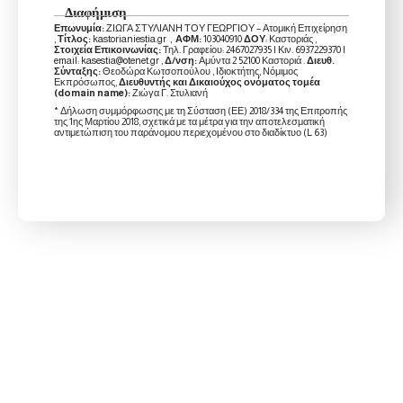
Διαφήμιση
Επωνυμία:
ΖΙΩΓΑ ΣΤΥΛΙΑΝΗ ΤΟΥ ΓΕΩΡΓΙΟΥ – Ατομική Επιχείρηση
,
Τίτλος:
kastorianiestia.gr ,
ΑΦΜ:
103040910
ΔΟΥ
: Καστοριάς ,
Στοιχεία Επικοινωνίας:
Τηλ. Γραφείου: 2467027935 | Κιν. 6937229370 |
email: kasestia@otenet.gr ,
Δ/νση:
Αμύντα 2 52100 Καστοριά .
Διευθ.
Σύνταξης:
Θεοδώρα Κωτσοπούλου , Ιδιοκτήτης, Νόμιμος
Εκπρόσωπος,
Διευθυντής και Δικαιούχος ονόματος τομέα
(domain name):
Ζιώγα Γ. Στυλιανή
* Δήλωση συμμόρφωσης με τη Σύσταση (ΕΕ) 2018/334 της Επιτροπής
της 1ης Μαρτίου 2018, σχετικά με τα μέτρα για την αποτελεσματική
αντιμετώπιση του παράνομου περιεχομένου στο διαδίκτυο (L 63)