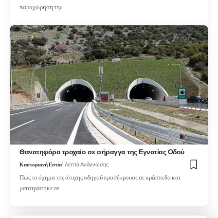
παραχώρηση της…
Θανατηφόρο τροχαίο σε σήραγγα της Εγνατίας Οδού
Καστοριανή Εστία
1 Λεπτά Ανάγνωσης
Πώς το όχημα της άτυχης οδηγού προσέκρουσε σε κράσπεδο και
μετατράπηκε σε…