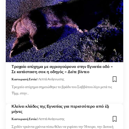
Τροχαίο ατύχημα με αγριογούρονο στην Εγνατία οδό –
Σε κατάσταση σοκ η οδηγός – Δείτε βίντεο
Καστοριανή Εστία
1 Λεπτά Ανάγνωσης
Τροχαίο ατύχημα σημειώθηκε το βράδυ του Σαββάτου λίγο μετά τις
11μμ, στην…
Κλείνει κλάδος της Εγνατίας για περισσότερο από έξι
μήνες
Καστοριανή Εστία
3 Λεπτά Ανάγνωσης
Σχεδόν τριάντα χρόνια πίσω θέλει να γυρίσει την Ήπειρο, την Δυτική