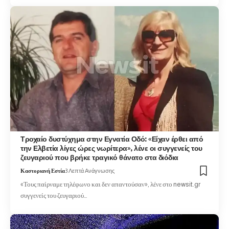
Τροχαίο δυστύχημα στην Εγνατία Οδό: «Είχαν έρθει από
την Ελβετία λίγες ώρες νωρίτερα», λένε οι συγγενείς του
ζευγαριού που βρήκε τραγικό θάνατο στα διόδια
Καστοριανή Εστία
3 Λεπτά Ανάγνωσης
«Τους παίρναμε τηλέφωνο και δεν απαντούσαν», λένε στο newsit.gr
συγγενείς του ζευγαριού…