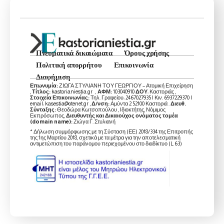
Πνευματικά δικαιώματα
Όρους χρήσης
Πολιτική απορρήτου
Επικοινωνία
Διαφήμιση
Επωνυμία:
ΖΙΩΓΑ ΣΤΥΛΙΑΝΗ ΤΟΥ ΓΕΩΡΓΙΟΥ – Ατομική Επιχείρηση
,
Τίτλος:
kastorianiestia.gr ,
ΑΦΜ:
103040910
ΔΟΥ
: Καστοριάς ,
Στοιχεία Επικοινωνίας:
Τηλ. Γραφείου: 2467027935 | Κιν. 6937229370 |
email: kasestia@otenet.gr ,
Δ/νση:
Αμύντα 2 52100 Καστοριά .
Διευθ.
Σύνταξης:
Θεοδώρα Κωτσοπούλου , Ιδιοκτήτης, Νόμιμος
Εκπρόσωπος,
Διευθυντής και Δικαιούχος ονόματος τομέα
(domain name):
Ζιώγα Γ. Στυλιανή
* Δήλωση συμμόρφωσης με τη Σύσταση (ΕΕ) 2018/334 της Επιτροπής
της 1ης Μαρτίου 2018, σχετικά με τα μέτρα για την αποτελεσματική
αντιμετώπιση του παράνομου περιεχομένου στο διαδίκτυο (L 63)