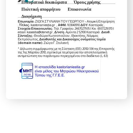
Πνευματικά δικαιώματα
Όρους χρήσης
Πολιτική απορρήτου
Επικοινωνία
Διαφήμιση
Επωνυμία:
ΖΙΩΓΑ ΣΤΥΛΙΑΝΗ ΤΟΥ ΓΕΩΡΓΙΟΥ – Ατομική Επιχείρηση
,
Τίτλος:
kastorianiestia.gr ,
ΑΦΜ:
103040910
ΔΟΥ
: Καστοριάς ,
Στοιχεία Επικοινωνίας:
Τηλ. Γραφείου: 2467027935 | Κιν. 6937229370 |
email: kasestia@otenet.gr ,
Δ/νση:
Αμύντα 2 52100 Καστοριά .
Διευθ.
Σύνταξης:
Θεοδώρα Κωτσοπούλου , Ιδιοκτήτης, Νόμιμος
Εκπρόσωπος,
Διευθυντής και Δικαιούχος ονόματος τομέα
(domain name):
Ζιώγα Γ. Στυλιανή
* Δήλωση συμμόρφωσης με τη Σύσταση (ΕΕ) 2018/334 της Επιτροπής
της 1ης Μαρτίου 2018, σχετικά με τα μέτρα για την αποτελεσματική
αντιμετώπιση του παράνομου περιεχομένου στο διαδίκτυο (L 63)