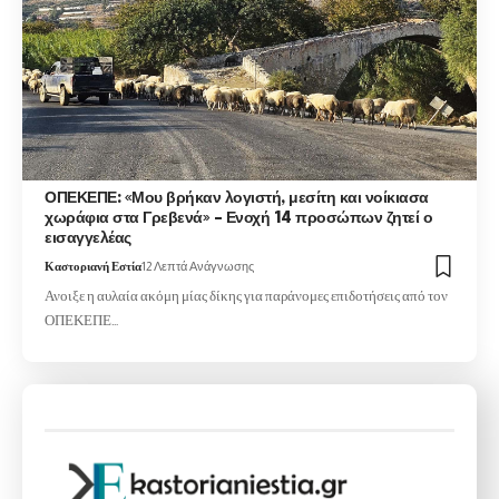
ΟΠΕΚΕΠΕ: «Μου βρήκαν λογιστή, μεσίτη και νοίκιασα
χωράφια στα Γρεβενά» – Ενοχή 14 προσώπων ζητεί ο
εισαγγελέας
Καστοριανή Εστία
12 Λεπτά Ανάγνωσης
Ανοιξε η αυλαία ακόμη μίας δίκης για παράνομες επιδοτήσεις από τον
ΟΠΕΚΕΠΕ…