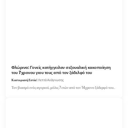
Φλώρινα: Γονείς κατήγγειλαν σεξουαλική κακοποίηση
του 7χρονου γιου τους από τον ξάδελφό του
Καστοριανή Εστία
1 Λεπτά Ανάγνωσης
Τον βιασμό ενός αγοριού, μόλις 7 ετών από τον 14χρονο ξάδερφό του…