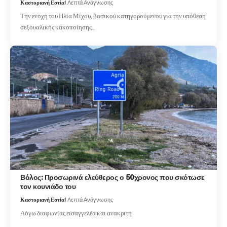
Καστοριανή Εστία
1 Λεπτά Ανάγνωσης
Την ενοχή του Ηλία Μίχου, βασικού κατηγορούμενου για την υπόθεση
σεξουαλικής κακοποίησης…
Βόλος: Προσωρινά ελεύθερος ο 50χρονος που σκότωσε
τον κουνιάδο του
Καστοριανή Εστία
1 Λεπτά Ανάγνωσης
Λόγω διαφωνίας εισαγγελέα και ανακριτή