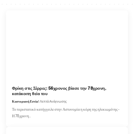
Φρίκη στις Σέρρες: 56χρονος βίασε την 78χρονη,
κατάκοιτη θεία του
Καστοριανή Εστία
1 Λεπτά Ανάγνωσης
Το περιστατικό κατήγγειλε στην Αστυνομία η κόρη της ηλικιωμένης -
Η 78χρονη…