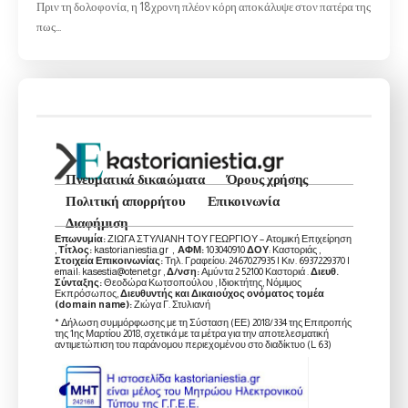
Πριν τη δολοφονία, η 18χρονη πλέον κόρη αποκάλυψε στον πατέρα της
πως…
Πνευματικά δικαιώματα
Όρους χρήσης
Πολιτική απορρήτου
Επικοινωνία
Διαφήμιση
Επωνυμία:
ΖΙΩΓΑ ΣΤΥΛΙΑΝΗ ΤΟΥ ΓΕΩΡΓΙΟΥ – Ατομική Επιχείρηση
,
Τίτλος:
kastorianiestia.gr ,
ΑΦΜ:
103040910
ΔΟΥ
: Καστοριάς ,
Στοιχεία Επικοινωνίας:
Τηλ. Γραφείου: 2467027935 | Κιν. 6937229370 |
email: kasestia@otenet.gr ,
Δ/νση:
Αμύντα 2 52100 Καστοριά .
Διευθ.
Σύνταξης:
Θεοδώρα Κωτσοπούλου , Ιδιοκτήτης, Νόμιμος
Εκπρόσωπος,
Διευθυντής και Δικαιούχος ονόματος τομέα
(domain name):
Ζιώγα Γ. Στυλιανή
* Δήλωση συμμόρφωσης με τη Σύσταση (ΕΕ) 2018/334 της Επιτροπής
της 1ης Μαρτίου 2018, σχετικά με τα μέτρα για την αποτελεσματική
αντιμετώπιση του παράνομου περιεχομένου στο διαδίκτυο (L 63)